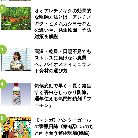
オオアレチノギクの効果的
な駆除方法とは。アレチノ
ギク・ヒメムカシヨモギと
の違いや、発生原因・予防
対策を解説
高温・乾燥・日照不足でも
ストレスに負けない農業
へ。バイオスティミュラン
ト資材の選び方
気候変動で早く・長く発生
する害虫をしっかり防除。
通年使える気門封鎖剤『フ
ーモン』
【マンガ】ハンターガール
の害獣日誌《第9話》いのち
と向き合う解体現場(後編)