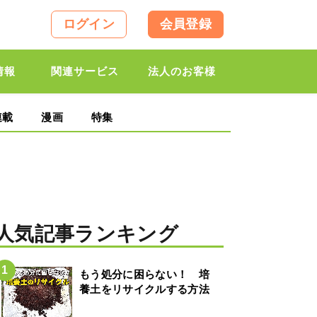
ログイン
会員登録
情報
関連サービス
法人のお客様
連載
漫画
特集
人気記事ランキング
もう処分に困らない！ 培
養土をリサイクルする方法