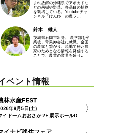
まれ故郷の沖縄県でアボカドな
どの果樹や野菜、多品目の植物
を栽培している。Youtubeチャ
ンネル「けんゆーの農ラ…
鈴木 雄人
茨城県石岡市出身。 農学部を卒
業後、青果卸会社に就職。全国
の農家と繋がり、現地で得た農
家のためとなる情報を発信する
ことで、農業の業界を盛り…
イベント情報
農林水産FEST
2026年9月5日(土)
マイドームおおさか 2F 展示ホールD
マイナビ移住フェア