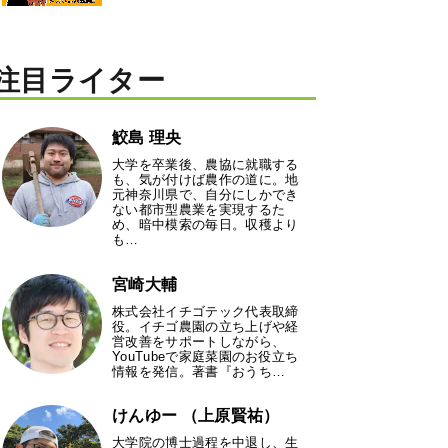
注目ライター
鮫島 理央
大学を卒業後、農協に就職する
も、気が付けば農作の道に。地
元神奈川県で、自分にしかでき
ない都市型農業を実現するた
め、暗中模索の毎日。収穫より
も…
宮崎大輔
株式会社イチゴテック代表取締
役。イチゴ農園の立ち上げや経
営改善をサポートしながら、
YouTubeで家庭菜園のお役立ち
情報を発信。著書『おうち…
けんゆー （上原賢祐）
大学院の博士過程を中退し、生