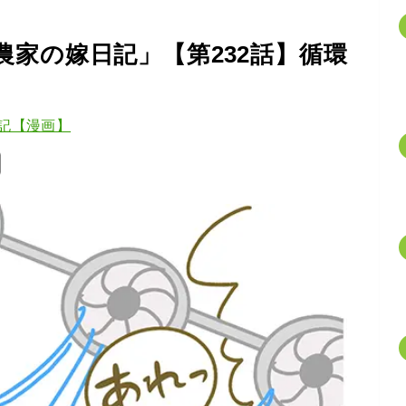
家の嫁日記」【第232話】循環
記【漫画】