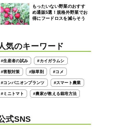
もったいない野菜のおすす
め通販5選！規格外野菜でお
得にフードロスを減らそう
人気のキーワード
#生産者の試み
#カイガラムシ
#害獣対策
#除草剤
#コメ
#コンパニオンプランツ
#スマート農業
#ミニトマト
#農家が教える栽培方法
公式SNS