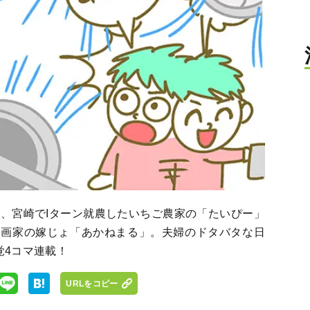
め、宮崎でIターン就農したいちご農家の「たいぴー」
漫画家の嫁じょ「あかねまる」。夫婦のドタバタな日
覚4コマ連載！
URLをコピー