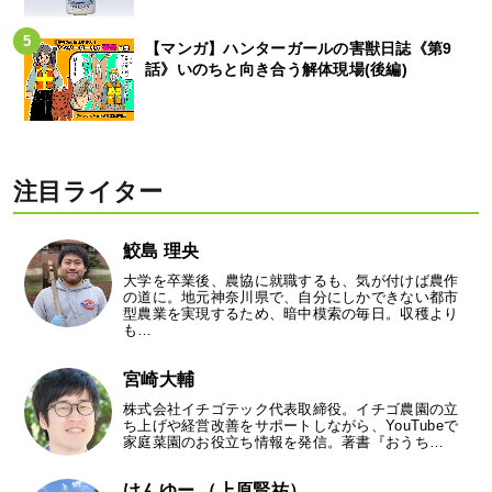
【マンガ】ハンターガールの害獣日誌《第9
話》いのちと向き合う解体現場(後編)
注目ライター
鮫島 理央
大学を卒業後、農協に就職するも、気が付けば農作
の道に。地元神奈川県で、自分にしかできない都市
型農業を実現するため、暗中模索の毎日。収穫より
も…
宮崎大輔
株式会社イチゴテック代表取締役。イチゴ農園の立
ち上げや経営改善をサポートしながら、YouTubeで
家庭菜園のお役立ち情報を発信。著書『おうち…
けんゆー （上原賢祐）