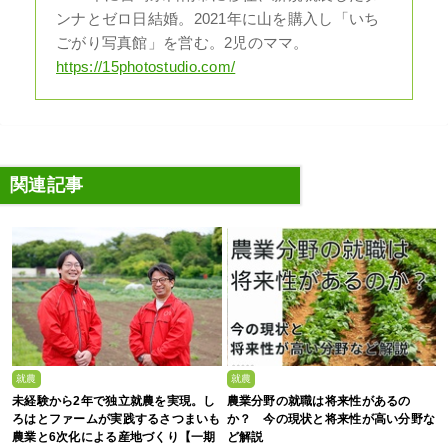
ンナとゼロ日結婚。2021年に山を購入し「いち
ごがり写真館」を営む。2児のママ。
https://15photostudio.com/
関連記事
就農
就農
未経験から2年で独立就農を実現。し
農業分野の就職は将来性があるの
ろはとファームが実践するさつまいも
か？ 今の現状と将来性が高い分野な
農業と6次化による産地づくり【一期
ど解説