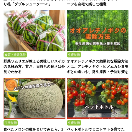
り札「ダブルシューターSE」
ーツを自宅で楽しむ極意
食育・農業体験
生産技術
野菜ソムリエが教える美味しいスイカ
オオアレチノギクの効果的な駆除方法
の見極め方。甘さ、日持ちの良さは外
とは。アレチノギク・ヒメムカシヨモ
見でわかる
ギとの違いや、発生原因・予防対策を
解説
生産技術
生産技術
食べたメロンの種をまいてみたら、2
ペットボトルでミニトマトを育てた