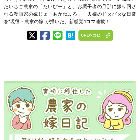
たいちご農家の「たいぴー」と、お調子者の旦那に振り回さ
れる漫画家の嫁じょ「あかねまる」。夫婦のドタバタな日常
を“現役・農家の嫁”が描いた、新感覚4コマ連載！
URLをコピー