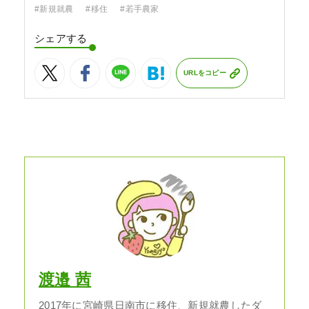
#新規就農
#移住
#若手農家
シェアする
URLをコピー
渡邉 茜
2017年に宮崎県日南市に移住、新規就農したダ