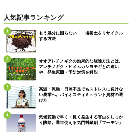
人気記事ランキング
もう処分に困らない！ 培養土をリサイクル
する方法
オオアレチノギクの効果的な駆除方法とは。
アレチノギク・ヒメムカシヨモギとの違い
や、発生原因・予防対策を解説
高温・乾燥・日照不足でもストレスに負けな
い農業へ。バイオスティミュラント資材の選
び方
気候変動で早く・長く発生する害虫をしっか
り防除。通年使える気門封鎖剤『フーモン』