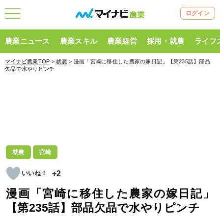
ログイン
農業ニュース
農業スキル
農業経営
採用・就農
ライフ
マイナビ農業TOP
>
就農
> 漫画「宮崎に移住した農家の嫁日記」【第235話】部品
欠品で水やりピンチ
就農
宮崎
+2
漫画「宮崎に移住した農家の嫁日記」
【第235話】部品欠品で水やりピンチ