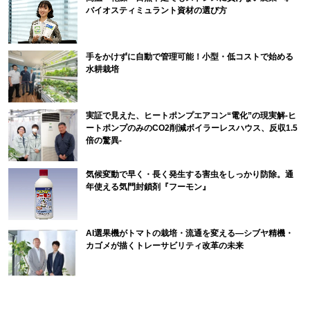
バイオスティミュラント資材の選び方
手をかけずに自動で管理可能！小型・低コストで始める
水耕栽培
実証で見えた、ヒートポンプエアコン“電化”の現実解-ヒ
ートポンプのみのCO2削減ボイラーレスハウス、反収1.5
倍の驚異-
気候変動で早く・長く発生する害虫をしっかり防除。通
年使える気門封鎖剤『フーモン』
AI選果機がトマトの栽培・流通を変える―シブヤ精機・
カゴメが描くトレーサビリティ改革の未来