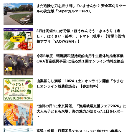
まだ危険な刃を振り回していませんか？ 安全草刈りツー
ルの決定版「SuperカルマーPRO」
8月は高値の山が分散：ほうれんそう・きゅうり（通
し）、はくさい（前半）、トマト（後半）【青果市況情
報アプリ「YAOYASAN」】
令和8年度 環境調和型持続的肉用牛生産体制推進事業
(JRA畜産振興事業)に係る第１回オンライン情報交換会
山梨暮らし満載！10/24（土）オンライン開催『やまな
しオンライン就農座談会』【参加無料】
“漁師の日”に東京開催。「漁業就業支援フェア2026」に
大人も子どもも来場。海の魅力が詰まった1日をレポー
ト
高温・乾燥・日照不足でもストレスに負けない農業へ。