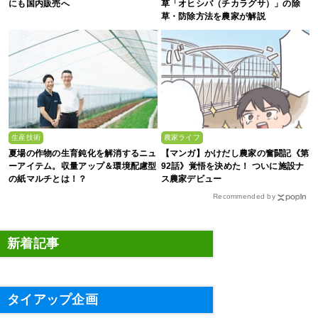
にも国内販売へ
草「オヒシバ（チカラグサ）」の除
草・防除方法を農家が解説
生産技術
農家ライフ
夏場の作物の生育鈍化を解消するニュ
【マンガ】かけだし農家の奮闘記《第
ーアイテム。収量アップ＆環境配慮型
92話》覚悟を決めた！ ついに施設ナ
の紙マルチとは！？
ス農家デビュー
Recommended by
新着記事
タイアップ企画