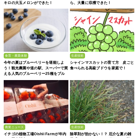
キロの大玉メロンができた！
ら、大量に収穫できた！
食育・農業体験
生産技術
今年の夏はブルーベリーを堪能しよ
シャインマスカットの育て方 皮ごと
う！観光農園や道の駅、スーパーで買
食べられる高級ブドウを家庭で！
える人気のブルーベリー25種をブル
ーベリー農家の息子が解説
農業ニュース
生産技術
イチゴの植物工場Oishii Farmが年内
除草剤が効かない！？ 厄介な夏の雑