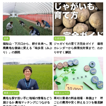
生募集】
就農
生産技術
福知山・下川口から、耕す未来へ。荒
ジャガイモの育て方完全ガイド 栽培
廃農地を価値に変える「味歩里（みぶ
カレンダーから病害虫対策まで、わか
り）」の挑戦
りやすく解説
農業ニュース
農業ニュース
農地を探す担い手に地域の情報をどう
草刈り業者の料金相場・単価は？ 坪
届けるか 農地マッチングにつながる
ごとの費用や安く抑えるコツを徹底解