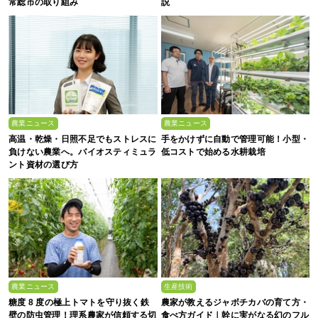
常総市の取り組み
説
農業ニュース
農業ニュース
高温・乾燥・日照不足でもストレスに
手をかけずに自動で管理可能！小型・
負けない農業へ。バイオスティミュラ
低コストで始める水耕栽培
ント資材の選び方
農業ニュース
生産技術
糖度 8 度の極上トマトを守り抜く鉄
農家が教えるジャボチカバの育て方・
壁の防虫管理！理系農家が信頼する切
食べ方ガイド｜幹に実がなる幻のフル