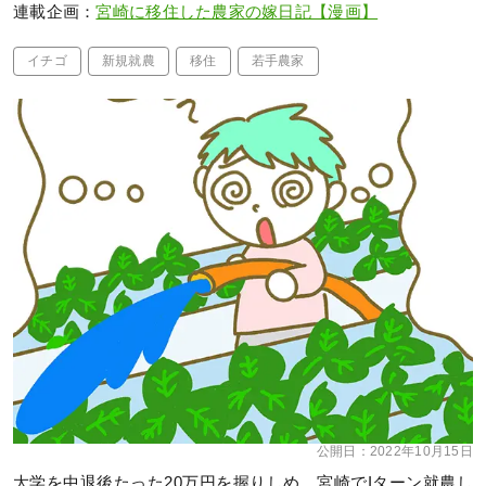
連載企画：
宮崎に移住した農家の嫁日記【漫画】
イチゴ
新規就農
移住
若手農家
公開日：
2022年10月15日
大学を中退後たった20万円を握りしめ、宮崎でIターン就農し