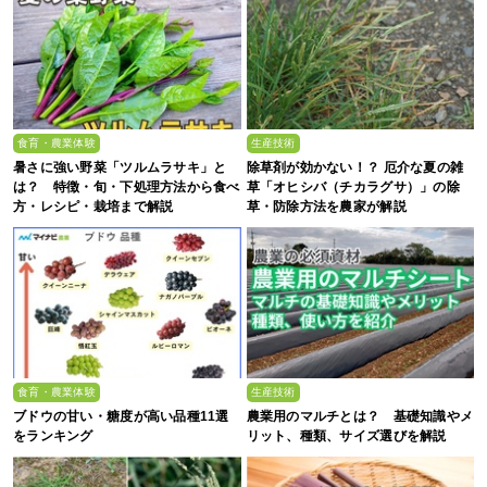
食育・農業体験
生産技術
暑さに強い野菜「ツルムラサキ」と
除草剤が効かない！？ 厄介な夏の雑
は？ 特徴・旬・下処理方法から食べ
草「オヒシバ（チカラグサ）」の除
方・レシピ・栽培まで解説
草・防除方法を農家が解説
食育・農業体験
生産技術
ブドウの甘い・糖度が高い品種11選
農業用のマルチとは？ 基礎知識やメ
をランキング
リット、種類、サイズ選びを解説