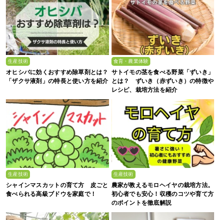
生産技術
食育・農業体験
オヒシバに効くおすすめ除草剤とは？
サトイモの茎を食べる野菜「ずいき」
「ザクサ液剤」の特長と使い方を紹介
とは？ ずいき（赤ずいき）の特徴や
レシピ、栽培方法を紹介
生産技術
生産技術
シャインマスカットの育て方 皮ごと
農家が教えるモロヘイヤの栽培方法。
食べられる高級ブドウを家庭で！
初心者でも安心！収穫のコツや育て方
のポイントを徹底解説