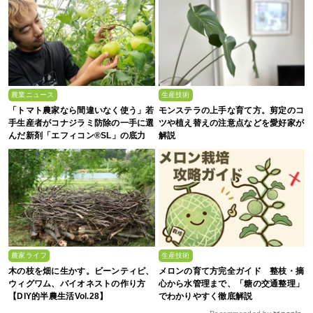
農業ニュース
生産技術
「トマト農家なら間違いなく使う」若
モンステラの上手な育て方。剪定のコ
手生産者がコナジラミ防除の一手に選
ツや植え替えの注意点などを愛好家が
んだ新剤「エフィコン®SL」の底力
解説
農家ライフ
生産技術
木の枝を畑に生かす。ビーンティピ、
メロンの育て方完全ガイド 整枝・摘
ウィグワム、バイオネストの作り方
心から水管理まで、「糖の交通整理」
【DIY的半農生活Vol.28】
でわかりやすく徹底解説