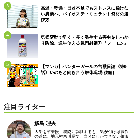
高温・乾燥・日照不足でもストレスに負けな
い農業へ。バイオスティミュラント資材の選
び方
気候変動で早く・長く発生する害虫をしっか
り防除。通年使える気門封鎖剤『フーモン』
【マンガ】ハンターガールの害獣日誌《第9
話》いのちと向き合う解体現場(後編)
注目ライター
鮫島 理央
大学を卒業後、農協に就職するも、気が付けば農作
の道に。地元神奈川県で、自分にしかできない都市