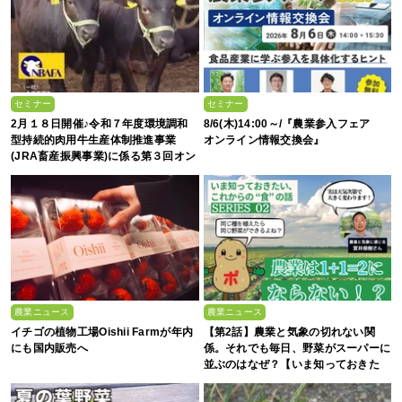
セミナー
セミナー
2月１８日開催♪令和７年度環境調和
8/6(木)14:00～/『農業参入フェア
型持続的肉用牛生産体制推進事業
オンライン情報交換会』
(JRA畜産振興事業)に係る第３回オン
ライン情報交換会
農業ニュース
農業ニュース
イチゴの植物工場Oishii Farmが年内
【第2話】農業と気象の切れない関
にも国内販売へ
係。それでも毎日、野菜がスーパーに
並ぶのはなぜ？【いま知っておきた
い、これからの”食”の話】