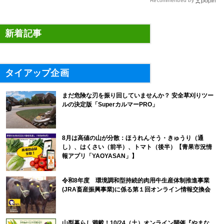
Recommended by
新着記事
タイアップ企画
まだ危険な刃を振り回していませんか？ 安全草刈りツー
ルの決定版「SuperカルマーPRO」
8月は高値の山が分散：ほうれんそう・きゅうり（通
し）、はくさい（前半）、トマト（後半）【青果市況情
報アプリ「YAOYASAN」】
令和8年度 環境調和型持続的肉用牛生産体制推進事業
(JRA畜産振興事業)に係る第１回オンライン情報交換会
山梨暮らし満載！10/24（土）オンライン開催『やまな