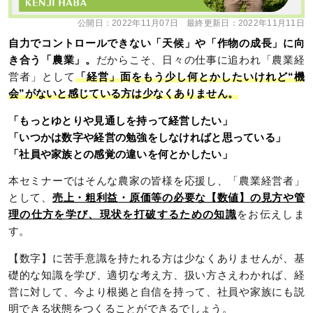
公開日：
2022年11月07日
最終更新日：
2022年11月11日
自力でコントロールできない「天候」や「作物の成長」に向
き合う「農業」。
だからこそ、日々の仕事に追われ「農業経
営者」として
「経営」面をもう少し何とかしたいけれど“機
会”がないと感じている方は少なくありません。
「もっとゆとりや見通しを持って経営したい」
「いつかは数字や経営の勉強をしなければと思っている」
「社員や家族との感覚の違いを何とかしたい」
本セミナーではそんな農家の皆様を応援し、「農業経営者」
として、
売上・粗利益・原価等の必要な【数値】の見方や管
理の仕方を学び、現状を打破するための知識
をお伝えしま
す。
【数字】に苦手意識を持たれる方は少なくありませんが、基
礎的な知識を学び、適切な考え方、扱い方さえわかれば、経
営に対して、今より根拠と自信を持って、社員や家族にも説
明できる状態をつくることができるでしょう。