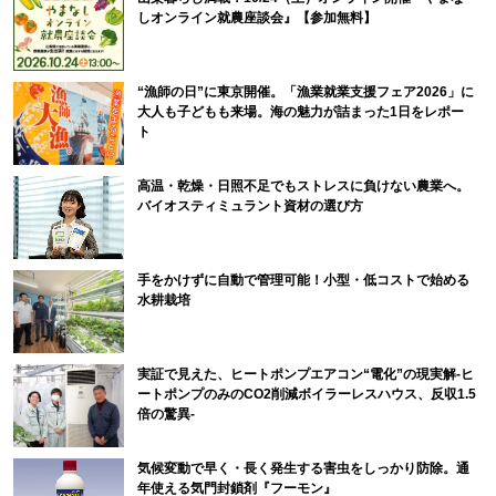
しオンライン就農座談会』【参加無料】
“漁師の日”に東京開催。「漁業就業支援フェア2026」に
大人も子どもも来場。海の魅力が詰まった1日をレポー
ト
高温・乾燥・日照不足でもストレスに負けない農業へ。
バイオスティミュラント資材の選び方
手をかけずに自動で管理可能！小型・低コストで始める
水耕栽培
実証で見えた、ヒートポンプエアコン“電化”の現実解-ヒ
ートポンプのみのCO2削減ボイラーレスハウス、反収1.5
倍の驚異-
気候変動で早く・長く発生する害虫をしっかり防除。通
年使える気門封鎖剤『フーモン』