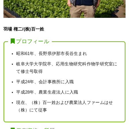
羽場 権二/(株)百一姓
プロフィール
昭和61年、長野県伊那市長谷生まれ
岐阜大学大学院卒、応用生物研究科作物学研究室に
て修士号取得
平成24年、会計事務所に入職
平成28年、農業生産法人に入職
現在、（株）百一姓および農業法人ファームはせ
（株）にて従事