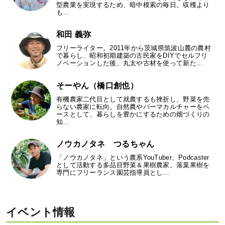
型農業を実現するため、暗中模索の毎日。収穫より
も…
和田 義弥
フリーライター。2011年から茨城県筑波山麓の農村
で暮らし、昭和初期建築の古民家をDIYでセルフリ
ノベーションした後、丸太や古材を使って新た…
そーやん（橋口創也）
有機農家二代目として就農するも挫折し、野菜を売
らない農家に転向。自然農やパーマカルチャーをベ
ースとして、暮らしを豊かにするための畑づくりの
知…
ノウカノタネ つるちゃん
「ノウカノタネ」という農系YouTuber、Podcaster
として活動する多品目野菜＆果樹農家。落葉果樹を
専門にフリーランス園芸指導員とし…
イベント情報