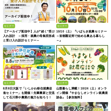
セミナー
セミナー
【アーカイブ配信中】人が”続く”受け
10/10（土）『いばらき就農セミナー
入れ設計 ～採用・就農の母集団形成
～首都圏近郊で始める農ある暮らし
と受け入れ設計セミナー～
～』
セミナー
セミナー
8月8日大阪で「いしかわ移住就農促
山梨暮らし満載！10/24（土）オンラ
進セミナー」を開催！先輩農家と交流
イン開催『やまなしオンライン就農座
して石川県や農業の魅力を知ろう！
談会』【参加無料】