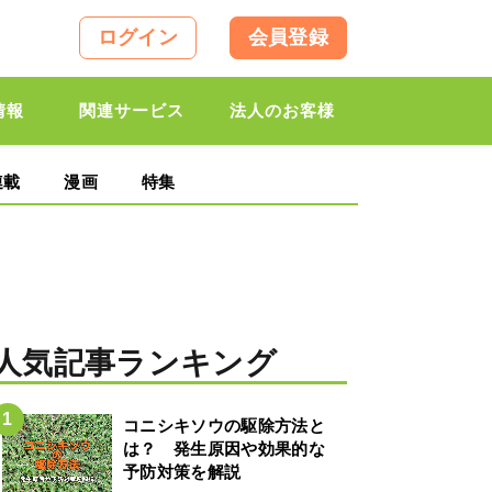
ログイン
会員登録
情報
関連サービス
法人のお客様
連載
漫画
特集
人気記事ランキング
コニシキソウの駆除方法と
は？ 発生原因や効果的な
予防対策を解説