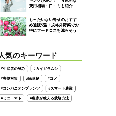
キングが決定！ 具体的な
費用相場・口コミも紹介
もったいない野菜のおすす
め通販5選！規格外野菜でお
得にフードロスを減らそう
人気のキーワード
#生産者の試み
#カイガラムシ
#害獣対策
#除草剤
#コメ
#コンパニオンプランツ
#スマート農業
#ミニトマト
#農家が教える栽培方法