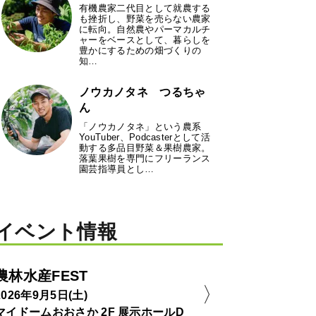
有機農家二代目として就農する
も挫折し、野菜を売らない農家
に転向。自然農やパーマカルチ
ャーをベースとして、暮らしを
豊かにするための畑づくりの
知…
ノウカノタネ つるちゃ
ん
「ノウカノタネ」という農系
YouTuber、Podcasterとして活
動する多品目野菜＆果樹農家。
落葉果樹を専門にフリーランス
園芸指導員とし…
イベント情報
農林水産FEST
2026年9月5日(土)
マイドームおおさか 2F 展示ホールD