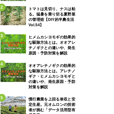
トマトは見切り、ナスは粘
る。猛暑を乗り切る夏野菜
の管理術【DIY的半農生活
Vol.54】
ヒメムカシヨモギの効果的
な駆除方法とは。オオアレ
チノギクとの違いや、発生
原因・予防対策を解説
オオアレチノギクの効果的
な駆除方法とは。アレチノ
ギク・ヒメムカシヨモギと
の違いや、発生原因・予防
対策を解説
慣行農業を上回る単収と安
定生産。元オムロンの技術
者が挑む「データ活用型有