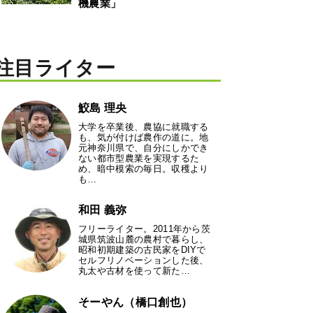
機農業」
注目ライター
鮫島 理央
大学を卒業後、農協に就職する
も、気が付けば農作の道に。地
元神奈川県で、自分にしかでき
ない都市型農業を実現するた
め、暗中模索の毎日。収穫より
も…
和田 義弥
フリーライター。2011年から茨
城県筑波山麓の農村で暮らし、
昭和初期建築の古民家をDIYで
セルフリノベーションした後、
丸太や古材を使って新た…
そーやん（橋口創也）