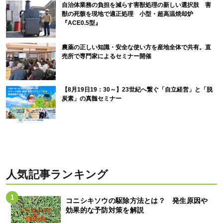
自治体業務の負担を減らす害獣処理の新しい選択肢 害
獣の死骸を現地で適正処理 小型・超高温焼却炉
『ACE0.5型』
農薬の正しい知識・安全な使い方を産地全体で共有。直
売所で専門家によるセミナー開催
【8月19日19：30～】23世紀へ繋ぐ「自立経営」と「脱
炭素」の真髄セミナー
人気記事ランキング
コニシキソウの駆除方法とは？ 発生原因や
効果的な予防対策を解説