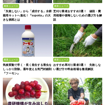
農業ニュース
農業ニュース
「失敗しない」から「成功する」水耕
芝刈り業者おすすめ3選！ 値段・費
栽培キットへ進化！『supotta』の大
用相場や後悔しないための選び方を解
きな挑戦とは
説
農業ニュース
農業ニュース
気候変動で早く・長く発生する害虫を
おすすめ草刈り業者3選！ 失敗しな
しっかり防除。通年使える気門封鎖剤
い選び方や料金相場を徹底解説
『フーモン』