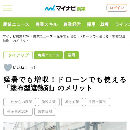
ログイン
農業ニュース
農業スキル
農業経営
採用・就農
ライフ
マイナビ農業TOP
>
農業ニュース
> 猛暑でも増収！ドローンでも使える「塗布型遮
熱剤」のメリット
タイアップ
農業ニュース
福岡
+1
猛暑でも増収！ドローンでも使える
「塗布型遮熱剤」のメリット
これからの農業
施設園芸
暑さ対策
注目の商品
生産者の試み
農業資材