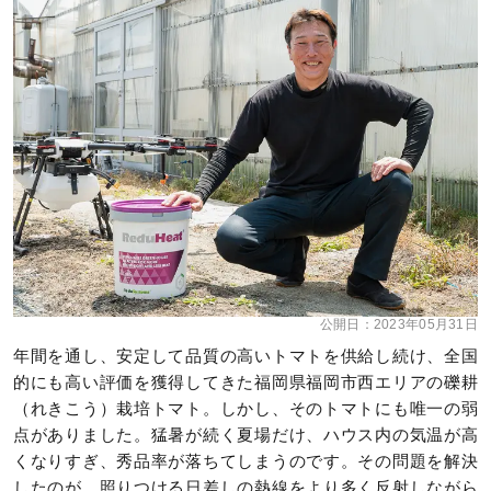
公開日：
2023年05月31日
年間を通し、安定して品質の高いトマトを供給し続け、全国
的にも高い評価を獲得してきた福岡県福岡市西エリアの礫耕
（れきこう）栽培トマト。しかし、そのトマトにも唯一の弱
点がありました。猛暑が続く夏場だけ、ハウス内の気温が高
くなりすぎ、秀品率が落ちてしまうのです。その問題を解決
したのが、照りつける日差しの熱線をより多く反射しながら