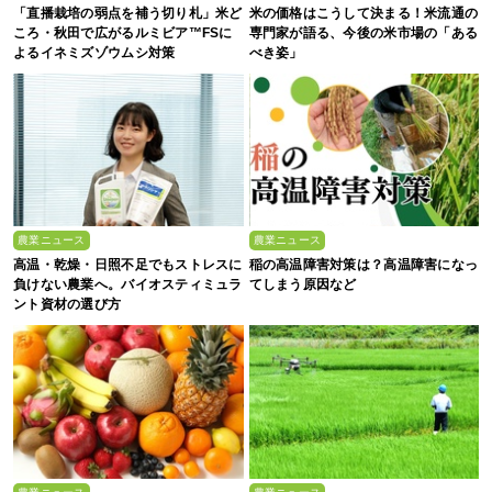
「直播栽培の弱点を補う切り札」米ど
米の価格はこうして決まる！米流通の
ころ・秋田で広がるルミビア™FSに
専門家が語る、今後の米市場の「ある
よるイネミズゾウムシ対策
べき姿」
農業ニュース
農業ニュース
高温・乾燥・日照不足でもストレスに
稲の高温障害対策は？高温障害になっ
負けない農業へ。バイオスティミュラ
てしまう原因など
ント資材の選び方