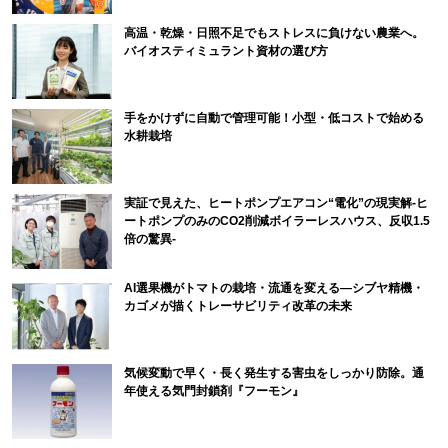
高温・乾燥・日照不足でもストレスに負けない農業へ。
バイオスティミュラント資材の選び方
手をかけずに自動で管理可能！小型・低コストで始める
水耕栽培
実証で見えた、ヒートポンプエアコン“電化”の現実解-ヒ
ートポンプのみのCO2削減ボイラーレスハウス、反収1.5
倍の驚異-
AI選果機がトマトの栽培・流通を変える―シブヤ精機・
カゴメが描くトレーサビリティ改革の未来
気候変動で早く・長く発生する害虫をしっかり防除。通
年使える気門封鎖剤『フーモン』