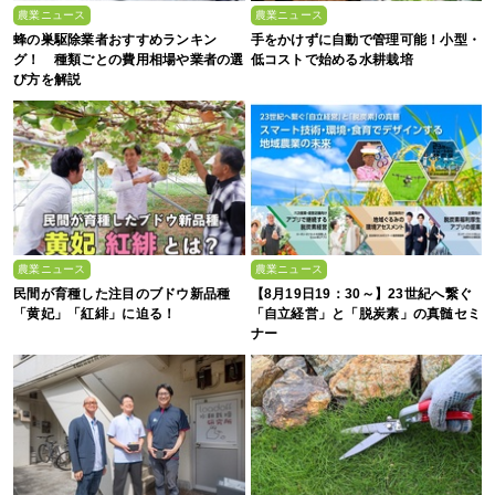
農業ニュース
農業ニュース
蜂の巣駆除業者おすすめランキン
手をかけずに自動で管理可能！小型・
グ！ 種類ごとの費用相場や業者の選
低コストで始める水耕栽培
び方を解説
農業ニュース
農業ニュース
民間が育種した注目のブドウ新品種
【8月19日19：30～】23世紀へ繋ぐ
「黄妃」「紅緋」に迫る！
「自立経営」と「脱炭素」の真髄セミ
ナー