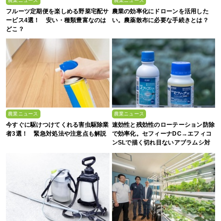
農業ニュース
農業ニュース
フルーツ定期便を楽しめる野菜宅配サ
農業の効率化にドローンを活用した
ービス4選！ 安い・種類豊富なのは
い。農薬散布に必要な手続きとは？
どこ？
農業ニュース
農業ニュース
今すぐに駆けつけてくれる害虫駆除業
速効性と残効性のローテーション防除
者3選！ 緊急対処法や注意点も解説
で効率化。セフィーナDC→エフィコ
ンSLで描く切れ目ないアブラムシ対
策