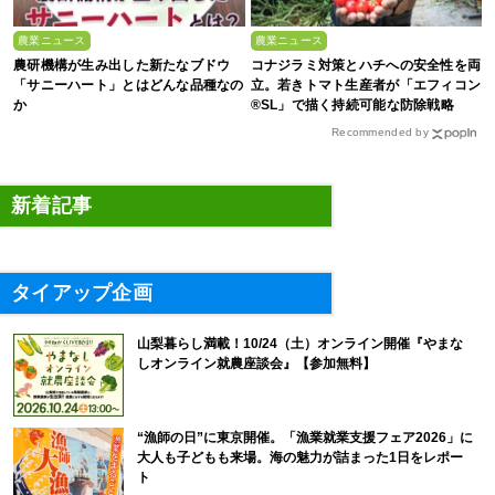
農業ニュース
農業ニュース
農研機構が生み出した新たなブドウ
コナジラミ対策とハチへの安全性を両
「サニーハート」とはどんな品種なの
立。若きトマト生産者が「エフィコン
か
®SL」で描く持続可能な防除戦略
Recommended by
新着記事
タイアップ企画
山梨暮らし満載！10/24（土）オンライン開催『やまな
しオンライン就農座談会』【参加無料】
“漁師の日”に東京開催。「漁業就業支援フェア2026」に
大人も子どもも来場。海の魅力が詰まった1日をレポー
ト