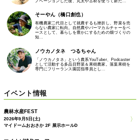
ノベーションした後、丸太や古材を使って新た…
そーやん（橋口創也）
有機農家二代目として就農するも挫折し、野菜を売
らない農家に転向。自然農やパーマカルチャーをベ
ースとして、暮らしを豊かにするための畑づくりの
知…
ノウカノタネ つるちゃん
「ノウカノタネ」という農系YouTuber、Podcaster
として活動する多品目野菜＆果樹農家。落葉果樹を
専門にフリーランス園芸指導員とし…
イベント情報
農林水産FEST
2026年9月5日(土)
マイドームおおさか 2F 展示ホールD