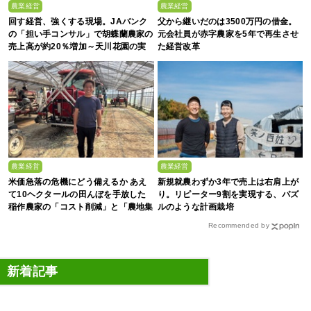
農業経営
農業経営
回す経営、強くする現場。JAバンク
父から継いだのは3500万円の借金。
の「担い手コンサル」で胡蝶蘭農家の
元会社員が赤字農家を5年で再生させ
売上高が約20％増加～天川花園の実
た経営改革
例に学ぶ～
農業経営
農業経営
米価急落の危機にどう備えるか あえ
新規就農わずか3年で売上は右肩上が
て10ヘクタールの田んぼを手放した
り。リピーター9割を実現する、パズ
稲作農家の「コスト削減」と「農地集
ルのような計画栽培
約」
Recommended by
新着記事