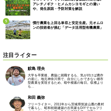
アレチノギク・ヒメムカシヨモギとの違い
や、発生原因・予防対策を解説
慣行農業を上回る単収と安定生産。元オムロ
ンの技術者が挑む「データ活用型有機農業」
注目ライター
鮫島 理央
大学を卒業後、農協に就職するも、気が付けば農作
の道に。地元神奈川県で、自分にしかできない都市
型農業を実現するため、暗中模索の毎日。収穫より
も…
和田 義弥
フリーライター。2011年から茨城県筑波山麓の農村
で暮らし、昭和初期建築の古民家をDIYでセルフリ