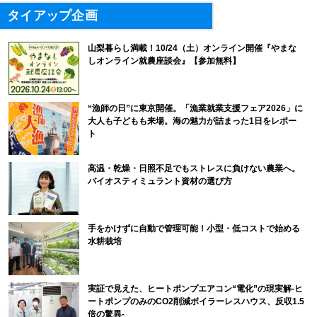
タイアップ企画
山梨暮らし満載！10/24（土）オンライン開催『やまな
しオンライン就農座談会』【参加無料】
“漁師の日”に東京開催。「漁業就業支援フェア2026」に
大人も子どもも来場。海の魅力が詰まった1日をレポー
ト
高温・乾燥・日照不足でもストレスに負けない農業へ。
バイオスティミュラント資材の選び方
手をかけずに自動で管理可能！小型・低コストで始める
水耕栽培
実証で見えた、ヒートポンプエアコン“電化”の現実解-ヒ
ートポンプのみのCO2削減ボイラーレスハウス、反収1.5
倍の驚異-