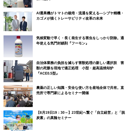
AI選果機がトマトの栽培・流通を変える―シブヤ精機・
カゴメが描くトレーサビリティ改革の未来
気候変動で早く・長く発生する害虫をしっかり防除。通
年使える気門封鎖剤『フーモン』
自治体業務の負担を減らす害獣処理の新しい選択肢 害
獣の死骸を現地で適正処理 小型・超高温焼却炉
『ACE0.5型』
農薬の正しい知識・安全な使い方を産地全体で共有。直
売所で専門家によるセミナー開催
【8月19日19：30～】23世紀へ繋ぐ「自立経営」と「脱
炭素」の真髄セミナー