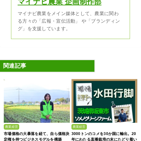
マイナビ農業 企画制作部
マイナビ農業をメイン媒体として、農業に関わ
る方々の「広報・宣伝活動」 や「ブランディン
グ」を支援しています。
関連記事
農業経営
農業経営
市場価格の大暴落を経て、自ら価格決
3000トンのコメを30か国に輸出。20
定権を持つビジネスモデルを構築
年にわたる直播栽培の末にたどり着い