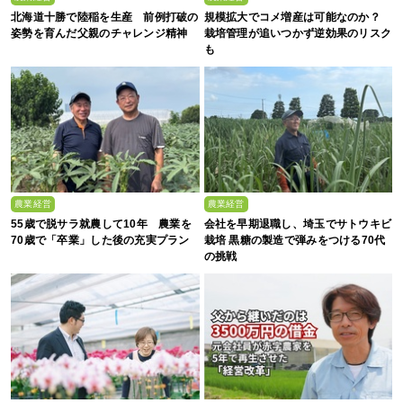
北海道十勝で陸稲を生産 前例打破の
規模拡大でコメ増産は可能なのか？
姿勢を育んだ父親のチャレンジ精神
栽培管理が追いつかず逆効果のリスク
も
農業経営
農業経営
55歳で脱サラ就農して10年 農業を
会社を早期退職し、埼玉でサトウキビ
70歳で「卒業」した後の充実プラン
栽培 黒糖の製造で弾みをつける70代
の挑戦