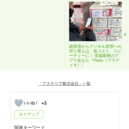
紙管理からデジタル管理への
切り替えは、低コスト、スピ
ーディーに！ 現場業務のア
プリ化なら『Platio（プラテ
ィオ）』
「アステリア株式会社」
+3
タイアップ
関連キーワード