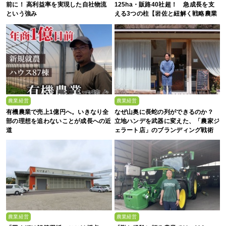
前に！ 高利益率を実現した自社物流
125ha・販路40社超！ 急成長を支
という強み
える3つの柱【岩佐と紐解く戦略農業
#25】
農業経営
農業経営
有機農業で売上1億円へ。いきなり全
なぜ山奥に長蛇の列ができるのか？
部の理想を追わないことが成長への近
立地ハンデを武器に変えた、「農家ジ
道
ェラート店」のブランディング戦術
農業経営
農業経営