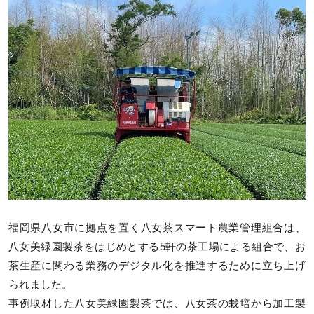
福岡県八女市に拠点を置く八女茶スマート農業管理組合は、
八女美緑園製茶をはじめとする5軒の茶工場による組合で、お
茶生産に関わる業務のデジタル化を推進するために立ち上げ
られました。
事例取材した八女美緑園製茶では、八女茶の栽培から加工製