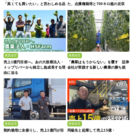
「高くても買いたい」と言わしめる品
た、点播種栽培と700キロ超の反収
質を生み出すのは
農業経営
農業経営
売上1億円目前へ。あの大規模法人・
「農業はもうからない」を覆す 証券
トップリバーから独立し急成長する理
会社が実践する新しい農業の勝ち筋
由に迫る
農業経営
農業経営
契約栽培に全振りし、売上1億円が目
同級生と起業して売上15億・