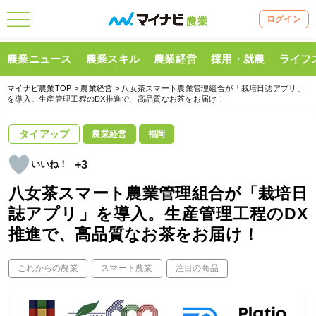
ログイン
農業ニュース
農業スキル
農業経営
採用・就農
ライフ
マイナビ農業TOP
>
農業経営
> 八女茶スマート農業管理組合が「栽培日誌アプリ」
を導入。生産管理工程のDX推進で、高品質なお茶をお届け！
タイアップ
農業経営
福岡
+3
八女茶スマート農業管理組合が「栽培日
誌アプリ」を導入。生産管理工程のDX
推進で、高品質なお茶をお届け！
これからの農業
スマート農業
注目の商品