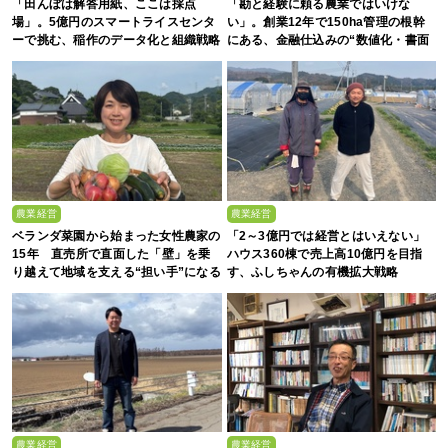
「田んぼは解答用紙、ここは採点
「勘と経験に頼る農業ではいけな
場」。5億円のスマートライスセンタ
い」。創業12年で150ha管理の根幹
ーで挑む、稲作のデータ化と組織戦略
にある、金融仕込みの“数値化・書面
化”と省力化への貪欲さ
農業経営
農業経営
ベランダ菜園から始まった女性農家の
「2～3億円では経営とはいえない」
15年 直売所で直面した「壁」を乗
ハウス360棟で売上高10億円を目指
り越えて地域を支える“担い手”になる
す、ふしちゃんの有機拡大戦略
まで
農業経営
農業経営