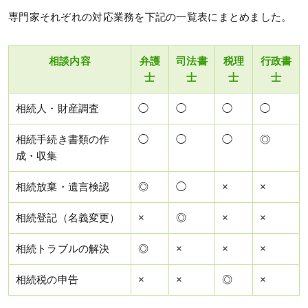
専門家それぞれの対応業務を下記の一覧表にまとめました。
相談内容
弁護
司法書
税理
行政書
士
士
士
士
相続人・財産調査
◯
◯
◯
◯
相続手続き書類の作
◯
◯
◯
◎
成・収集
相続放棄・遺言検認
◎
◯
×
×
相続登記（名義変更）
×
◎
×
×
相続トラブルの解決
◎
×
×
×
相続税の申告
×
×
◎
×