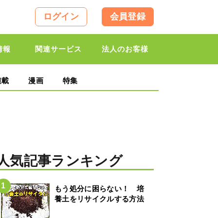
ログイン
会員登録
情報
関連サービス
法人のお客様
連載
漫画
特集
人気記事ランキング
もう処分に困らない！ 培
養土をリサイクルする方法