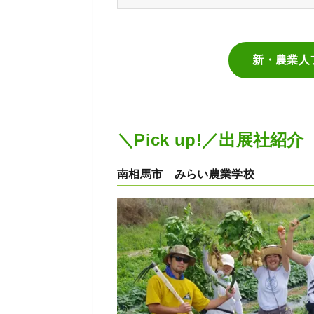
新・農業人
＼Pick up!／出展社紹介
南相馬市 みらい農業学校