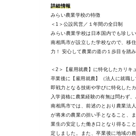
詳細情報
みらい農業学校の特徴
＜1＞公設民営／１年間の全日制
みらい農業学校は日本国内でも珍し
南相馬市が設立した学校なので、移
力！ 安心して農業の道の１歩目を踏
＜2＞【雇用就農】に特化したカリキ
卒業後に【雇用就農】（法人に就職し
即戦力となる技術や学びに特化した
入学資格に農業経験の有無は問わず、
南相馬市では、前述のとおり農業法
が将来の農業の担い手となること、
業生の安定した働き口となり得るこ
定しました。また、卒業後に地域の