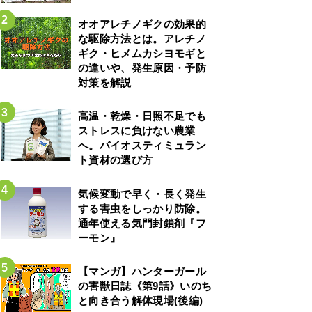
オオアレチノギクの効果的
な駆除方法とは。アレチノ
ギク・ヒメムカシヨモギと
の違いや、発生原因・予防
対策を解説
高温・乾燥・日照不足でも
ストレスに負けない農業
へ。バイオスティミュラン
ト資材の選び方
気候変動で早く・長く発生
する害虫をしっかり防除。
通年使える気門封鎖剤『フ
ーモン』
【マンガ】ハンターガール
の害獣日誌《第9話》いのち
と向き合う解体現場(後編)