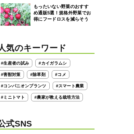
もったいない野菜のおすす
め通販5選！規格外野菜でお
得にフードロスを減らそう
人気のキーワード
#生産者の試み
#カイガラムシ
#害獣対策
#除草剤
#コメ
#コンパニオンプランツ
#スマート農業
#ミニトマト
#農家が教える栽培方法
公式SNS