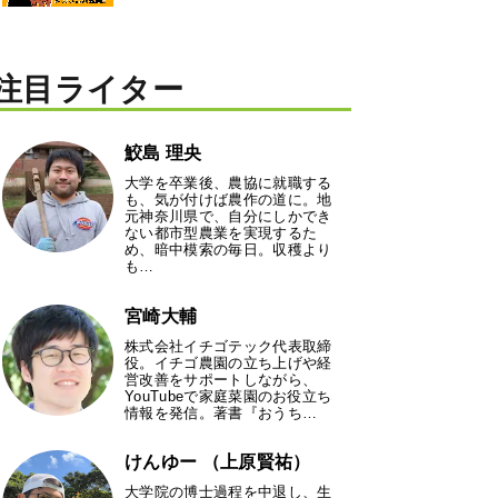
注目ライター
鮫島 理央
大学を卒業後、農協に就職する
も、気が付けば農作の道に。地
元神奈川県で、自分にしかでき
ない都市型農業を実現するた
め、暗中模索の毎日。収穫より
も…
宮崎大輔
株式会社イチゴテック代表取締
役。イチゴ農園の立ち上げや経
営改善をサポートしながら、
YouTubeで家庭菜園のお役立ち
情報を発信。著書『おうち…
けんゆー （上原賢祐）
大学院の博士過程を中退し、生