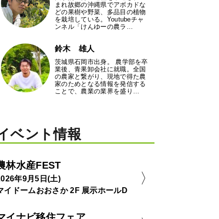
まれ故郷の沖縄県でアボカドな
どの果樹や野菜、多品目の植物
を栽培している。Youtubeチャ
ンネル「けんゆーの農ラ…
鈴木 雄人
茨城県石岡市出身。 農学部を卒
業後、青果卸会社に就職。全国
の農家と繋がり、現地で得た農
家のためとなる情報を発信する
ことで、農業の業界を盛り…
イベント情報
農林水産FEST
2026年9月5日(土)
マイドームおおさか 2F 展示ホールD
マイナビ移住フェア