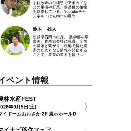
まれ故郷の沖縄県でアボカドな
どの果樹や野菜、多品目の植物
を栽培している。Youtubeチャ
ンネル「けんゆーの農ラ…
鈴木 雄人
茨城県石岡市出身。 農学部を卒
業後、青果卸会社に就職。全国
の農家と繋がり、現地で得た農
家のためとなる情報を発信する
ことで、農業の業界を盛り…
イベント情報
農林水産FEST
2026年9月5日(土)
マイドームおおさか 2F 展示ホールD
マイナビ移住フェア