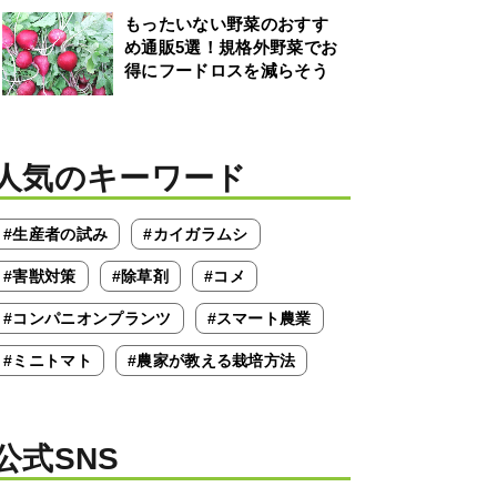
もったいない野菜のおすす
め通販5選！規格外野菜でお
得にフードロスを減らそう
人気のキーワード
#生産者の試み
#カイガラムシ
#害獣対策
#除草剤
#コメ
#コンパニオンプランツ
#スマート農業
#ミニトマト
#農家が教える栽培方法
公式SNS