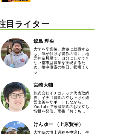
注目ライター
鮫島 理央
大学を卒業後、農協に就職する
も、気が付けば農作の道に。地
元神奈川県で、自分にしかでき
ない都市型農業を実現するた
め、暗中模索の毎日。収穫より
も…
宮崎大輔
株式会社イチゴテック代表取締
役。イチゴ農園の立ち上げや経
営改善をサポートしながら、
YouTubeで家庭菜園のお役立ち
情報を発信。著書『おうち…
けんゆー （上原賢祐）
大学院の博士過程を中退し、生