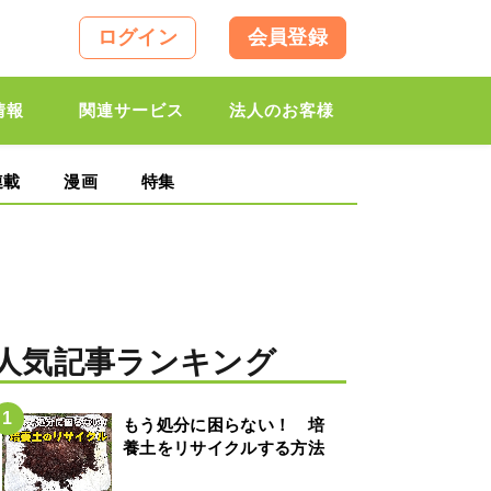
ログイン
会員登録
情報
関連サービス
法人のお客様
連載
漫画
特集
人気記事ランキング
もう処分に困らない！ 培
養土をリサイクルする方法