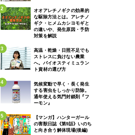
オオアレチノギクの効果的
な駆除方法とは。アレチノ
ギク・ヒメムカシヨモギと
の違いや、発生原因・予防
対策を解説
高温・乾燥・日照不足でも
ストレスに負けない農業
へ。バイオスティミュラン
ト資材の選び方
気候変動で早く・長く発生
する害虫をしっかり防除。
通年使える気門封鎖剤『フ
ーモン』
【マンガ】ハンターガール
の害獣日誌《第9話》いのち
と向き合う解体現場(後編)