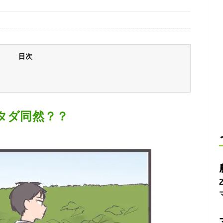
目次
タダ同然？？