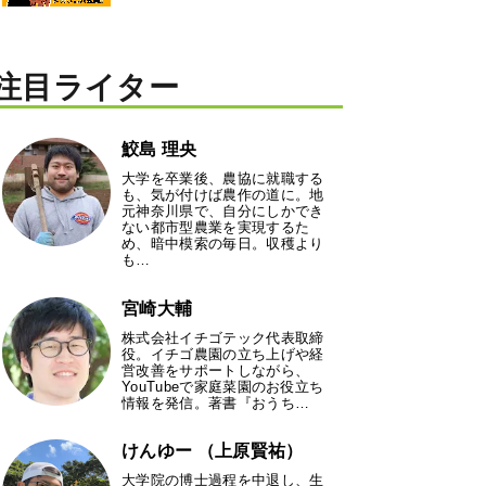
注目ライター
鮫島 理央
大学を卒業後、農協に就職する
も、気が付けば農作の道に。地
元神奈川県で、自分にしかでき
ない都市型農業を実現するた
め、暗中模索の毎日。収穫より
も…
宮崎大輔
株式会社イチゴテック代表取締
役。イチゴ農園の立ち上げや経
営改善をサポートしながら、
YouTubeで家庭菜園のお役立ち
情報を発信。著書『おうち…
けんゆー （上原賢祐）
大学院の博士過程を中退し、生