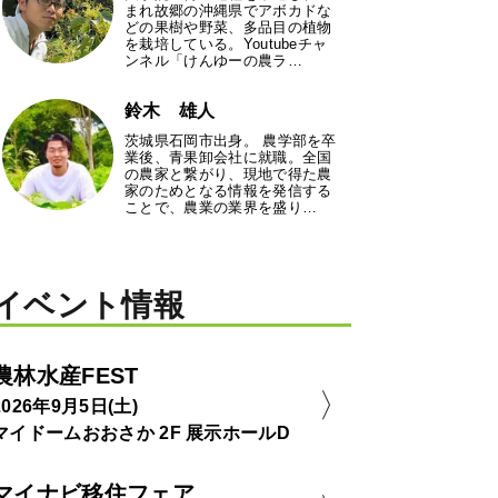
まれ故郷の沖縄県でアボカドな
どの果樹や野菜、多品目の植物
を栽培している。Youtubeチャ
ンネル「けんゆーの農ラ…
鈴木 雄人
茨城県石岡市出身。 農学部を卒
業後、青果卸会社に就職。全国
の農家と繋がり、現地で得た農
家のためとなる情報を発信する
ことで、農業の業界を盛り…
イベント情報
農林水産FEST
2026年9月5日(土)
マイドームおおさか 2F 展示ホールD
マイナビ移住フェア