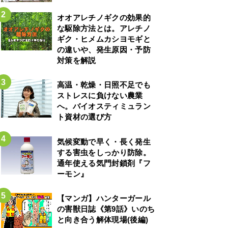
オオアレチノギクの効果的
な駆除方法とは。アレチノ
ギク・ヒメムカシヨモギと
の違いや、発生原因・予防
対策を解説
高温・乾燥・日照不足でも
ストレスに負けない農業
へ。バイオスティミュラン
ト資材の選び方
気候変動で早く・長く発生
する害虫をしっかり防除。
通年使える気門封鎖剤『フ
ーモン』
【マンガ】ハンターガール
の害獣日誌《第9話》いのち
と向き合う解体現場(後編)