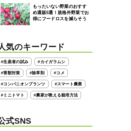
もったいない野菜のおすす
め通販5選！規格外野菜でお
得にフードロスを減らそう
人気のキーワード
#生産者の試み
#カイガラムシ
#害獣対策
#除草剤
#コメ
#コンパニオンプランツ
#スマート農業
#ミニトマト
#農家が教える栽培方法
公式SNS