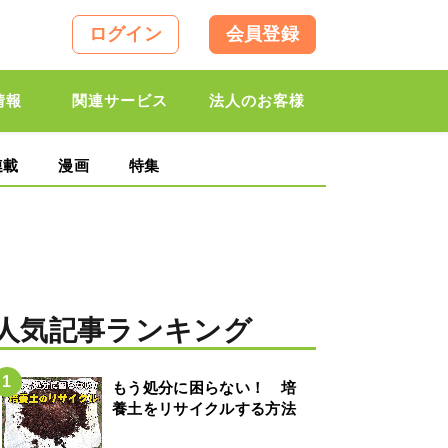
ログイン
会員登録
情報
関連サービス
法人のお客様
連載
漫画
特集
人気記事ランキング
もう処分に困らない！ 培
養土をリサイクルする方法