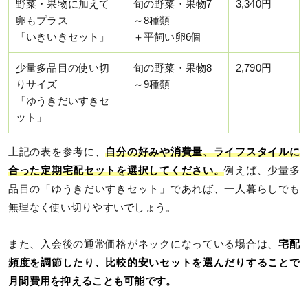
野菜・果物に加えて
旬の野菜・果物7
3,340円
卵もプラス
～8種類
「いきいきセット」
＋平飼い卵6個
少量多品目の使い切
旬の野菜・果物8
2,790円
りサイズ
～9種類
「ゆうきだいすきセ
ット」
上記の表を参考に、
自分の好みや消費量、ライフスタイルに
合った定期宅配セットを選択してください。
例えば、少量多
品目の「ゆうきだいすきセット」であれば、一人暮らしでも
無理なく使い切りやすいでしょう。
また、入会後の通常価格がネックになっている場合は、
宅配
頻度を調節したり、比較的安いセットを選んだりすることで
月間費用を抑えることも可能です。