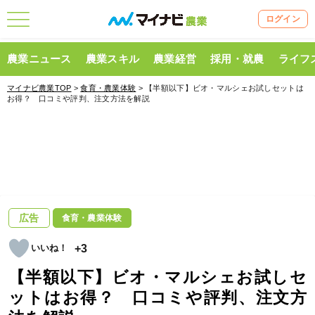
ログイン
農業ニュース
農業スキル
農業経営
採用・就農
ライフ
マイナビ農業TOP
>
食育・農業体験
> 【半額以下】ビオ・マルシェお試しセットは
お得？ 口コミや評判、注文方法を解説
広告
食育・農業体験
+3
【半額以下】ビオ・マルシェお試しセ
ットはお得？ 口コミや評判、注文方