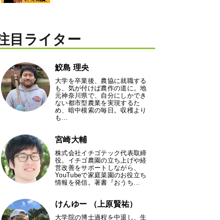
注目ライター
鮫島 理央
大学を卒業後、農協に就職する
も、気が付けば農作の道に。地
元神奈川県で、自分にしかでき
ない都市型農業を実現するた
め、暗中模索の毎日。収穫より
も…
宮崎大輔
株式会社イチゴテック代表取締
役。イチゴ農園の立ち上げや経
営改善をサポートしながら、
YouTubeで家庭菜園のお役立ち
情報を発信。著書『おうち…
けんゆー （上原賢祐）
大学院の博士過程を中退し、生