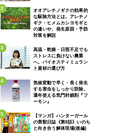
オオアレチノギクの効果的
な駆除方法とは。アレチノ
ギク・ヒメムカシヨモギと
の違いや、発生原因・予防
対策を解説
高温・乾燥・日照不足でも
ストレスに負けない農業
へ。バイオスティミュラン
ト資材の選び方
気候変動で早く・長く発生
する害虫をしっかり防除。
通年使える気門封鎖剤『フ
ーモン』
【マンガ】ハンターガール
の害獣日誌《第9話》いのち
と向き合う解体現場(後編)