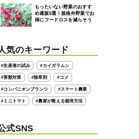
もったいない野菜のおすす
め通販5選！規格外野菜でお
得にフードロスを減らそう
人気のキーワード
#生産者の試み
#カイガラムシ
#害獣対策
#除草剤
#コメ
#コンパニオンプランツ
#スマート農業
#ミニトマト
#農家が教える栽培方法
公式SNS