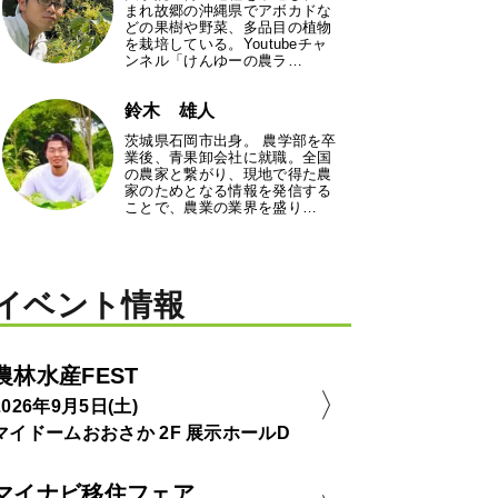
まれ故郷の沖縄県でアボカドな
どの果樹や野菜、多品目の植物
を栽培している。Youtubeチャ
ンネル「けんゆーの農ラ…
鈴木 雄人
茨城県石岡市出身。 農学部を卒
業後、青果卸会社に就職。全国
の農家と繋がり、現地で得た農
家のためとなる情報を発信する
ことで、農業の業界を盛り…
イベント情報
農林水産FEST
2026年9月5日(土)
マイドームおおさか 2F 展示ホールD
マイナビ移住フェア