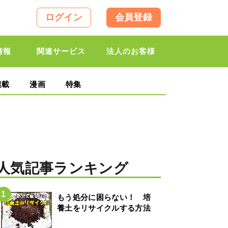
ログイン
会員登録
情報
関連サービス
法人のお客様
連載
漫画
特集
人気記事ランキング
もう処分に困らない！ 培
養土をリサイクルする方法