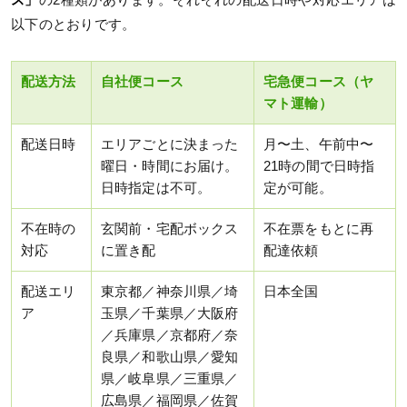
以下のとおりです。
配送方法
自社便コース
宅急便コース（ヤ
マト運輸）
配送日時
エリアごとに決まった
月〜土、午前中〜
曜日・時間にお届け。
21時の間で日時指
日時指定は不可。
定が可能。
不在時の
玄関前・宅配ボックス
不在票をもとに再
対応
に置き配
配達依頼
配送エリ
東京都／神奈川県／埼
日本全国
ア
玉県／千葉県／大阪府
／兵庫県／京都府／奈
良県／和歌山県／愛知
県／岐阜県／三重県／
広島県／福岡県／佐賀