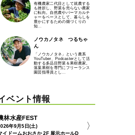
有機農家二代目として就農する
も挫折し、野菜を売らない農家
に転向。自然農やパーマカルチ
ャーをベースとして、暮らしを
豊かにするための畑づくりの
知…
ノウカノタネ つるちゃ
ん
「ノウカノタネ」という農系
YouTuber、Podcasterとして活
動する多品目野菜＆果樹農家。
落葉果樹を専門にフリーランス
園芸指導員とし…
イベント情報
農林水産FEST
2026年9月5日(土)
マイドームおおさか 2F 展示ホールD