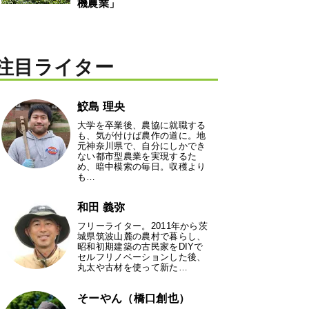
機農業」
注目ライター
鮫島 理央
大学を卒業後、農協に就職する
も、気が付けば農作の道に。地
元神奈川県で、自分にしかでき
ない都市型農業を実現するた
め、暗中模索の毎日。収穫より
も…
和田 義弥
フリーライター。2011年から茨
城県筑波山麓の農村で暮らし、
昭和初期建築の古民家をDIYで
セルフリノベーションした後、
丸太や古材を使って新た…
そーやん（橋口創也）