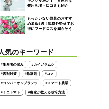
キングが決定！ 具体的な
費用相場・口コミも紹介
もったいない野菜のおすす
め通販5選！規格外野菜でお
得にフードロスを減らそう
人気のキーワード
#生産者の試み
#カイガラムシ
#害獣対策
#除草剤
#コメ
#コンパニオンプランツ
#スマート農業
#ミニトマト
#農家が教える栽培方法