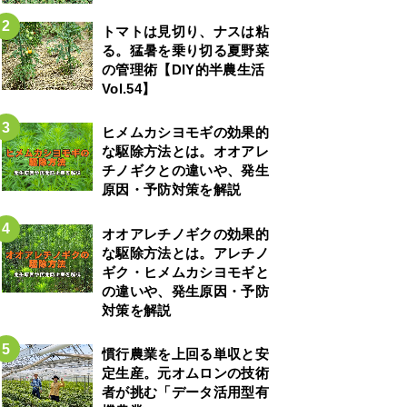
トマトは見切り、ナスは粘
る。猛暑を乗り切る夏野菜
の管理術【DIY的半農生活
Vol.54】
ヒメムカシヨモギの効果的
な駆除方法とは。オオアレ
チノギクとの違いや、発生
原因・予防対策を解説
オオアレチノギクの効果的
な駆除方法とは。アレチノ
ギク・ヒメムカシヨモギと
の違いや、発生原因・予防
対策を解説
慣行農業を上回る単収と安
定生産。元オムロンの技術
者が挑む「データ活用型有