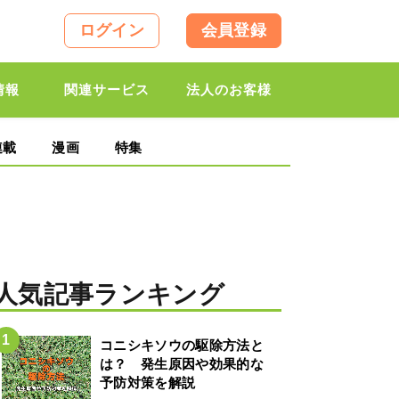
ログイン
会員登録
情報
関連サービス
法人のお客様
連載
漫画
特集
人気記事ランキング
コニシキソウの駆除方法と
は？ 発生原因や効果的な
予防対策を解説