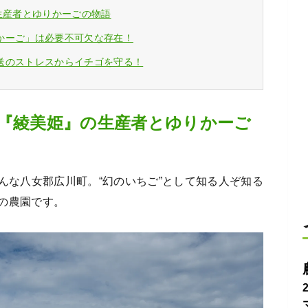
生産者とゆりかーごの物語
かーご」は必要不可欠な存在！
送のストレスからイチゴを守る！
る『綾美姫』の生産者とゆりかーご
んな八女郡広川町。“幻のいちご”として知る人ぞ知る
の農園です。