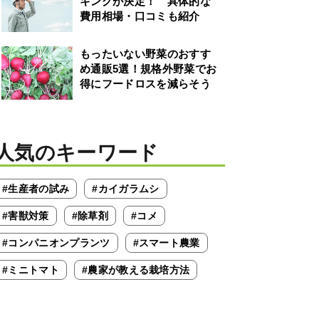
キングが決定！ 具体的な
費用相場・口コミも紹介
もったいない野菜のおすす
め通販5選！規格外野菜でお
得にフードロスを減らそう
人気のキーワード
#生産者の試み
#カイガラムシ
#害獣対策
#除草剤
#コメ
#コンパニオンプランツ
#スマート農業
#ミニトマト
#農家が教える栽培方法