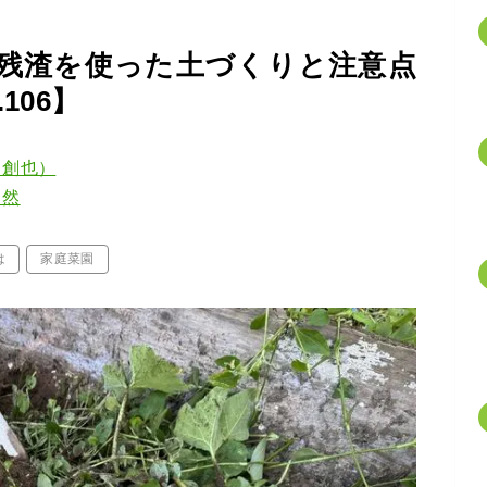
残渣を使った土づくりと注意点
106】
口創也）
自然
は
家庭菜園