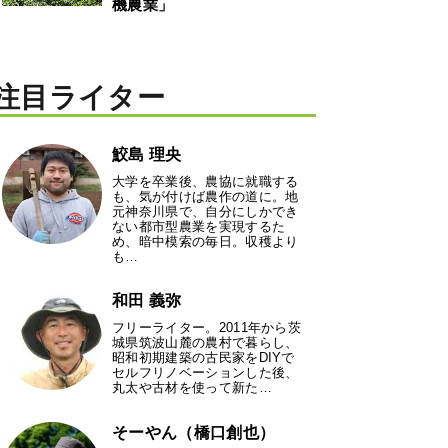
機農業」
注目ライター
鮫島 理央
大学を卒業後、農協に就職する
も、気が付けば農作の道に。地
元神奈川県で、自分にしかでき
ない都市型農業を実現するた
め、暗中模索の毎日。収穫より
も…
和田 義弥
フリーライター。2011年から茨
城県筑波山麓の農村で暮らし、
昭和初期建築の古民家をDIYで
セルフリノベーションした後、
丸太や古材を使って新た…
そーやん（橋口創也）