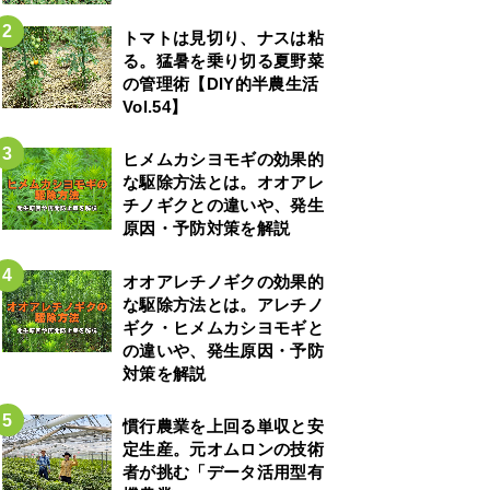
トマトは見切り、ナスは粘
る。猛暑を乗り切る夏野菜
の管理術【DIY的半農生活
Vol.54】
ヒメムカシヨモギの効果的
な駆除方法とは。オオアレ
チノギクとの違いや、発生
原因・予防対策を解説
オオアレチノギクの効果的
な駆除方法とは。アレチノ
ギク・ヒメムカシヨモギと
の違いや、発生原因・予防
対策を解説
慣行農業を上回る単収と安
定生産。元オムロンの技術
者が挑む「データ活用型有