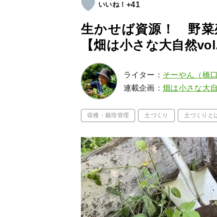
+41
生かせば資源！ 野菜
【畑は小さな大自然vol.
ライター：
そーやん（橋
連載企画：
畑は小さな大
収穫・栽培管理
土づくり
土づくりと