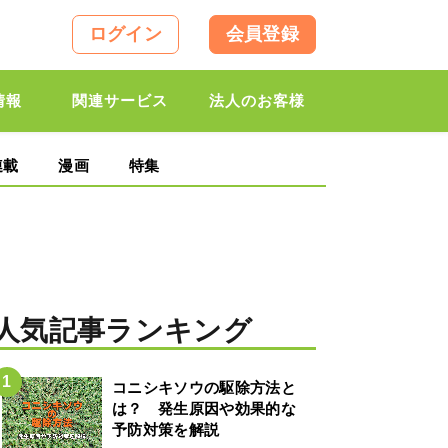
ログイン
会員登録
情報
関連サービス
法人のお客様
連載
漫画
特集
人気記事ランキング
コニシキソウの駆除方法と
は？ 発生原因や効果的な
予防対策を解説