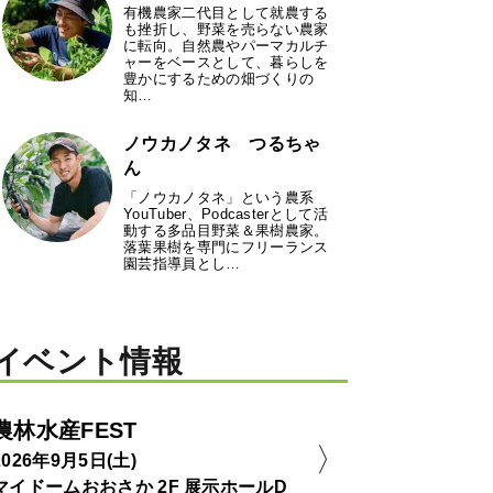
有機農家二代目として就農する
も挫折し、野菜を売らない農家
に転向。自然農やパーマカルチ
ャーをベースとして、暮らしを
豊かにするための畑づくりの
知…
ノウカノタネ つるちゃ
ん
「ノウカノタネ」という農系
YouTuber、Podcasterとして活
動する多品目野菜＆果樹農家。
落葉果樹を専門にフリーランス
園芸指導員とし…
イベント情報
農林水産FEST
2026年9月5日(土)
マイドームおおさか 2F 展示ホールD