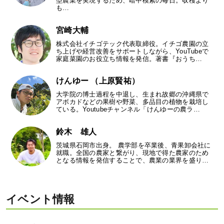
型農業を実現するため、暗中模索の毎日。収穫より
も…
宮崎大輔
株式会社イチゴテック代表取締役。イチゴ農園の立
ち上げや経営改善をサポートしながら、YouTubeで
家庭菜園のお役立ち情報を発信。著書『おうち…
けんゆー （上原賢祐）
大学院の博士過程を中退し、生まれ故郷の沖縄県で
アボカドなどの果樹や野菜、多品目の植物を栽培し
ている。Youtubeチャンネル「けんゆーの農ラ…
鈴木 雄人
茨城県石岡市出身。 農学部を卒業後、青果卸会社に
就職。全国の農家と繋がり、現地で得た農家のため
となる情報を発信することで、農業の業界を盛り…
イベント情報