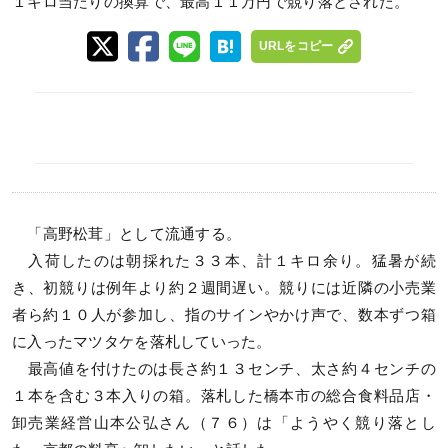
１キロ当たりの換算で、最高１１万円で競り落とされた。
URLをコピー
「高野松茸」として流通する。
入荷したのは朝採れた３３本、計１キロ余り。猛暑が続
き、初競りは例年より約２週間遅い。競りには近隣の小売業
者ら約１０人が参加し、指のサインやかけ声で、数本ずつ箱
に入ったマツタケを落札していった。
最高値を付けたのは長さ約１３センチ、太さ約４センチの
１本を含む３本入りの箱。落札した橋本市の総合食料品店・
卸売業経営山本公弘さん（７６）は「ようやく競り落とし