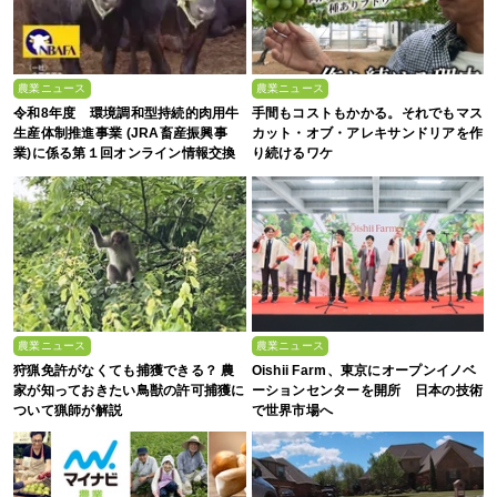
農業ニュース
農業ニュース
令和8年度 環境調和型持続的肉用牛
手間もコストもかかる。それでもマス
生産体制推進事業 (JRA畜産振興事
カット・オブ・アレキサンドリアを作
業)に係る第１回オンライン情報交換
り続けるワケ
会
農業ニュース
農業ニュース
狩猟免許がなくても捕獲できる？ 農
Oishii Farm、東京にオープンイノベ
家が知っておきたい鳥獣の許可捕獲に
ーションセンターを開所 日本の技術
ついて猟師が解説
で世界市場へ