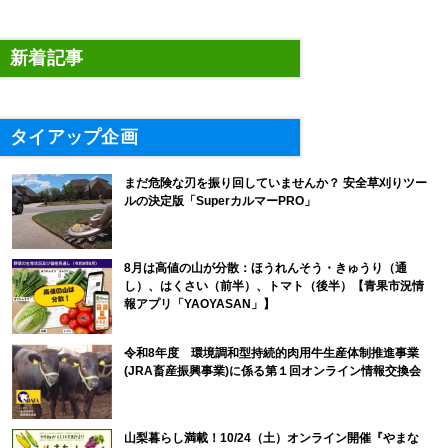
新着記事
タイアップ企画
まだ危険な刃を振り回していませんか？ 安全草刈りツー
ルの決定版「SuperカルマーPRO」
8月は高値の山が分散：ほうれんそう・きゅうり（通
し）、はくさい（前半）、トマト（後半）【青果市況情
報アプリ「YAOYASAN」】
令和8年度 環境調和型持続的肉用牛生産体制推進事業
(JRA畜産振興事業)に係る第１回オンライン情報交換会
山梨暮らし満載！10/24（土）オンライン開催『やまな