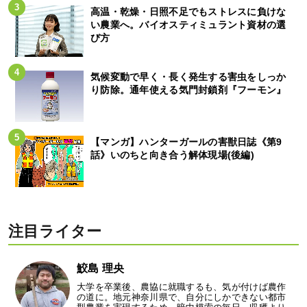
高温・乾燥・日照不足でもストレスに負けな
い農業へ。バイオスティミュラント資材の選
び方
気候変動で早く・長く発生する害虫をしっか
り防除。通年使える気門封鎖剤『フーモン』
【マンガ】ハンターガールの害獣日誌《第9
話》いのちと向き合う解体現場(後編)
注目ライター
鮫島 理央
大学を卒業後、農協に就職するも、気が付けば農作
の道に。地元神奈川県で、自分にしかできない都市