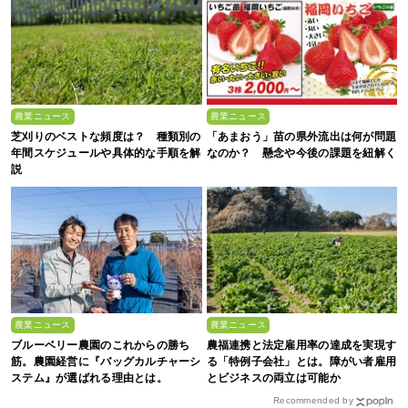
農業ニュース
農業ニュース
芝刈りのベストな頻度は？ 種類別の
「あまおう」苗の県外流出は何が問題
年間スケジュールや具体的な手順を解
なのか？ 懸念や今後の課題を紐解く
説
農業ニュース
農業ニュース
ブルーベリー農園のこれからの勝ち
農福連携と法定雇用率の達成を実現す
筋。農園経営に『バッグカルチャーシ
る「特例子会社」とは。障がい者雇用
ステム』が選ばれる理由とは。
とビジネスの両立は可能か
Recommended by