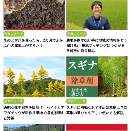
農業ニュース
農業ニュース
米のとぎ汁を使ったら、2カ月でふか
農地を探す担い手に地域の情報をどう
ふかの腐葉土ができた！
届けるか 農地マッチングにつながる
常総市の取り組み
農業ニュース
農業ニュース
過剰な化学肥料を吸収!? セイタカア
スギナに有効なおすすめ除草剤は？除
ワダチソウが耕作放棄地で増える理由
草剤の選び方や正しい使い方も解説
と対策