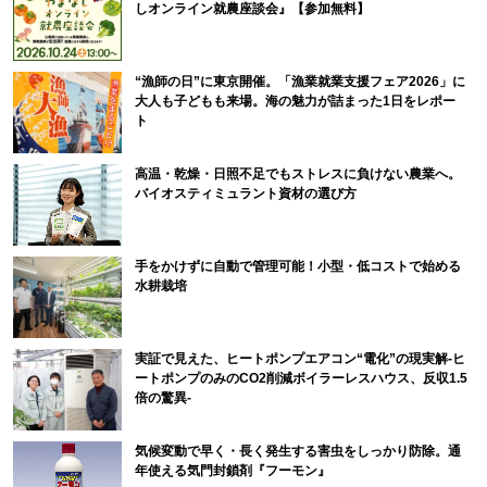
しオンライン就農座談会』【参加無料】
“漁師の日”に東京開催。「漁業就業支援フェア2026」に
大人も子どもも来場。海の魅力が詰まった1日をレポー
ト
高温・乾燥・日照不足でもストレスに負けない農業へ。
バイオスティミュラント資材の選び方
手をかけずに自動で管理可能！小型・低コストで始める
水耕栽培
実証で見えた、ヒートポンプエアコン“電化”の現実解-ヒ
ートポンプのみのCO2削減ボイラーレスハウス、反収1.5
倍の驚異-
気候変動で早く・長く発生する害虫をしっかり防除。通
年使える気門封鎖剤『フーモン』