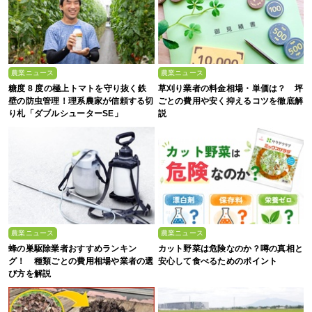
農業ニュース
農業ニュース
糖度 8 度の極上トマトを守り抜く鉄
草刈り業者の料金相場・単価は？ 坪
壁の防虫管理！理系農家が信頼する切
ごとの費用や安く抑えるコツを徹底解
り札「ダブルシューターSE」
説
農業ニュース
農業ニュース
蜂の巣駆除業者おすすめランキン
カット野菜は危険なのか？噂の真相と
グ！ 種類ごとの費用相場や業者の選
安心して食べるためのポイント
び方を解説