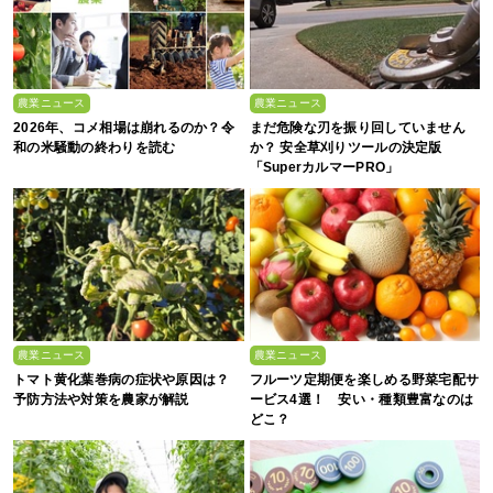
農業ニュース
農業ニュース
2026年、コメ相場は崩れるのか？令
まだ危険な刃を振り回していません
和の米騒動の終わりを読む
か？ 安全草刈りツールの決定版
「SuperカルマーPRO」
農業ニュース
農業ニュース
トマト黄化葉巻病の症状や原因は？
フルーツ定期便を楽しめる野菜宅配サ
予防方法や対策を農家が解説
ービス4選！ 安い・種類豊富なのは
どこ？