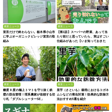
農業ニュース
農業ニュース
宣言だけで終わらない。栃木県小山市
【第1話】スーパーの野菜、あって当
に学ぶオーガニックビレッジ宣言の取
たり前だと思っていたら、実はすごい
組み
仕組みがあった【いま知っておきた
い、これからの”食”の話】
農業ニュース
農業ニュース
糖度 8 度の極上トマトを守り抜く鉄
里芋（さといも）栽培におけるコガネ
壁の防虫管理！理系農家が信頼する切
ムシなどの害虫対策！効果的な防除方
り札「ダブルシューターSE」
法おすすめ5選を紹介