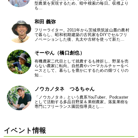
型農業を実現するため、暗中模索の毎日。収穫より
も…
和田 義弥
フリーライター。2011年から茨城県筑波山麓の農村
で暮らし、昭和初期建築の古民家をDIYでセルフリ
ノベーションした後、丸太や古材を使って新た…
そーやん（橋口創也）
有機農家二代目として就農するも挫折し、野菜を売
らない農家に転向。自然農やパーマカルチャーをベ
ースとして、暮らしを豊かにするための畑づくりの
知…
ノウカノタネ つるちゃん
「ノウカノタネ」という農系YouTuber、Podcaster
として活動する多品目野菜＆果樹農家。落葉果樹を
専門にフリーランス園芸指導員とし…
イベント情報