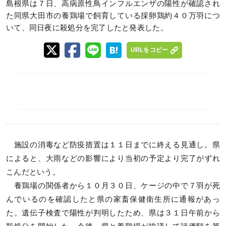
島根県は７日、高病原性鳥インフルエンザの陽性が確認され
た同県大田市の養鶏場で飼育している採卵鶏約４０万羽につ
いて、同日夜に殺処分を完了したと発表した。
URLをコピー
施設の消毒など防疫措置は１１日までに終える見通し。県
によると、大雨などの影響により当初の予定より完了がずれ
こんだという。
養鶏場の関係者から１０月３０日、ケージの中で７羽が死
んでいるのを確認したと県の家畜保健衛生所に通報があっ
た。遺伝子検査で陽性が判明したため、県は３１日午前から