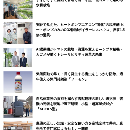
水耕栽培
実証で見えた、ヒートポンプエアコン“電化”の現実解-ヒ
ートポンプのみのCO2削減ボイラーレスハウス、反収1.5
倍の驚異-
AI選果機がトマトの栽培・流通を変える―シブヤ精機・
カゴメが描くトレーサビリティ改革の未来
気候変動で早く・長く発生する害虫をしっかり防除。通
年使える気門封鎖剤『フーモン』
自治体業務の負担を減らす害獣処理の新しい選択肢 害
獣の死骸を現地で適正処理 小型・超高温焼却炉
『ACE0.5型』
農薬の正しい知識・安全な使い方を産地全体で共有。直
売所で専門家によるセミナー開催