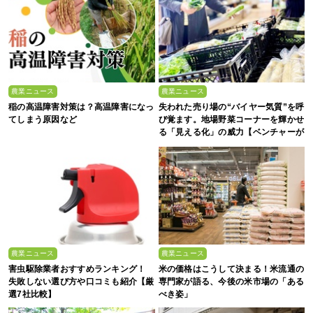
農業ニュース
農業ニュース
稲の高温障害対策は？高温障害になっ
失われた売り場の“バイヤー気質”を呼
てしまう原因など
び覚ます。地場野菜コーナーを輝かせ
る「見える化」の威力【ベンチャーが
拓く！日本の農の未来 #2】
農業ニュース
農業ニュース
害虫駆除業者おすすめランキング！
米の価格はこうして決まる！米流通の
失敗しない選び方や口コミも紹介【厳
専門家が語る、今後の米市場の「ある
選7社比較】
べき姿」