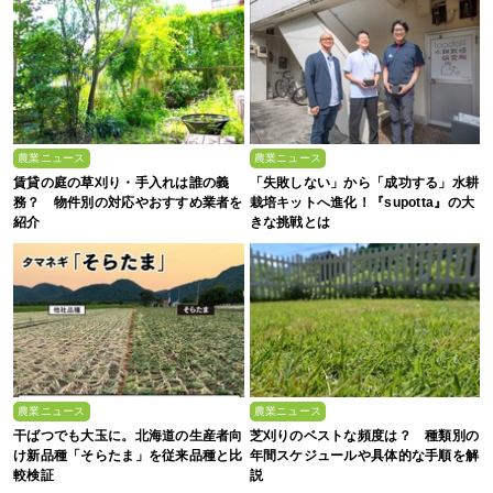
農業ニュース
農業ニュース
賃貸の庭の草刈り・手入れは誰の義
「失敗しない」から「成功する」水耕
務？ 物件別の対応やおすすめ業者を
栽培キットへ進化！『supotta』の大
紹介
きな挑戦とは
農業ニュース
農業ニュース
干ばつでも大玉に。北海道の生産者向
芝刈りのベストな頻度は？ 種類別の
け新品種「そらたま」を従来品種と比
年間スケジュールや具体的な手順を解
較検証
説