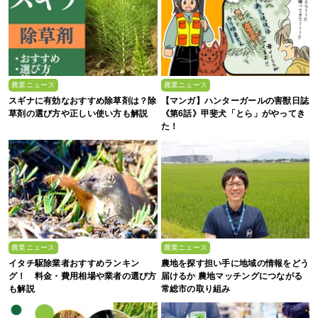
農業ニュース
農業ニュース
スギナに有効なおすすめ除草剤は？除
【マンガ】ハンターガールの害獣日誌
草剤の選び方や正しい使い方も解説
《第6話》甲斐犬「とら」がやってき
た！
農業ニュース
農業ニュース
イタチ駆除業者おすすめランキン
農地を探す担い手に地域の情報をどう
グ！ 料金・費用相場や業者の選び方
届けるか 農地マッチングにつながる
も解説
常総市の取り組み