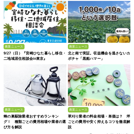
農業ニュース
農業ニュース
9/27（日）『宮崎ひなた暮らし移住・
北と南で実証。収益機会を逃さないカ
二地域居住相談会in東京』
ボチャ「黒船ハマー」
農業ニュース
農業ニュース
蜂の巣駆除業者おすすめランキン
草刈り業者の料金相場・単価は？ 坪
グ！ 種類ごとの費用相場や業者の選
ごとの費用や安く抑えるコツを徹底解
び方を解説
説