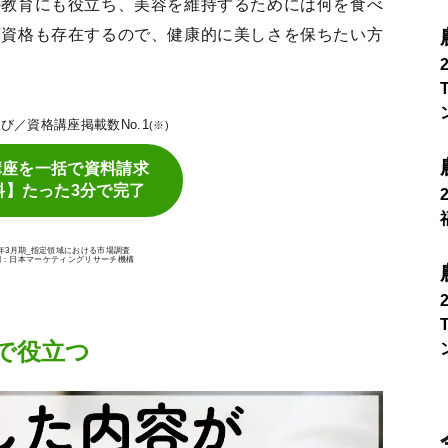
の教育にも役立ち、美容を維持するためには何を食べ
育資格も存在するので、健康的に美しさを保ちたい方
P学び／資格講座掲載数No.1
(※)
講座を一括で資料請求
料】たった3分で完了
25年3月期_指定領域における市場調査
関：日本マーケティングリサーチ機構
で役立つ