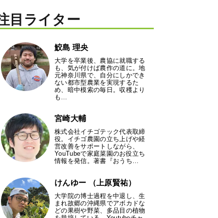
注目ライター
鮫島 理央
大学を卒業後、農協に就職する
も、気が付けば農作の道に。地
元神奈川県で、自分にしかでき
ない都市型農業を実現するた
め、暗中模索の毎日。収穫より
も…
宮崎大輔
株式会社イチゴテック代表取締
役。イチゴ農園の立ち上げや経
営改善をサポートしながら、
YouTubeで家庭菜園のお役立ち
情報を発信。著書『おうち…
けんゆー （上原賢祐）
大学院の博士過程を中退し、生
まれ故郷の沖縄県でアボカドな
どの果樹や野菜、多品目の植物
を栽培している。Youtubeチャ