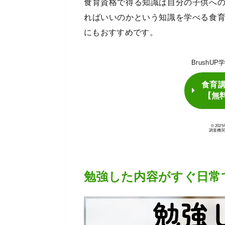
食育資格で得る知識は自分の子供へ
ればいいのかという知識を学べる食
にもおすすめです。
BrushU
食育
【無
※20
調査機
勉強した内容がすぐ日常