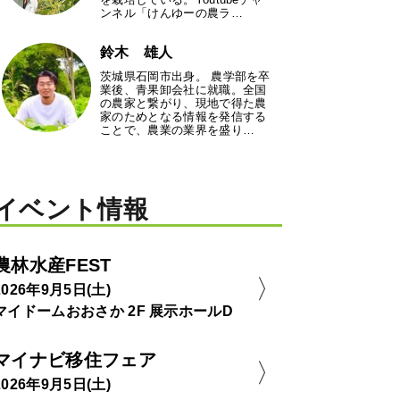
ンネル「けんゆーの農ラ…
鈴木 雄人
茨城県石岡市出身。 農学部を卒
業後、青果卸会社に就職。全国
の農家と繋がり、現地で得た農
家のためとなる情報を発信する
ことで、農業の業界を盛り…
イベント情報
農林水産FEST
2026年9月5日(土)
マイドームおおさか 2F 展示ホールD
マイナビ移住フェア
2026年9月5日(土)