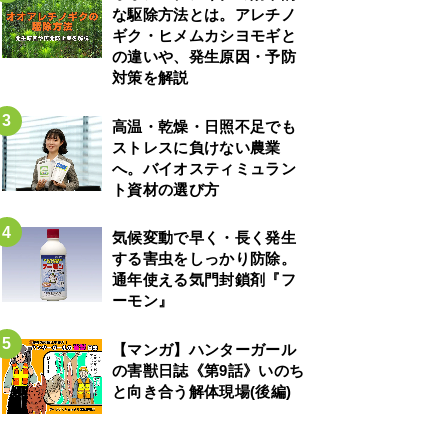
な駆除方法とは。アレチノ
ギク・ヒメムカシヨモギと
の違いや、発生原因・予防
対策を解説
高温・乾燥・日照不足でも
ストレスに負けない農業
へ。バイオスティミュラン
ト資材の選び方
気候変動で早く・長く発生
する害虫をしっかり防除。
通年使える気門封鎖剤『フ
ーモン』
【マンガ】ハンターガール
の害獣日誌《第9話》いのち
と向き合う解体現場(後編)