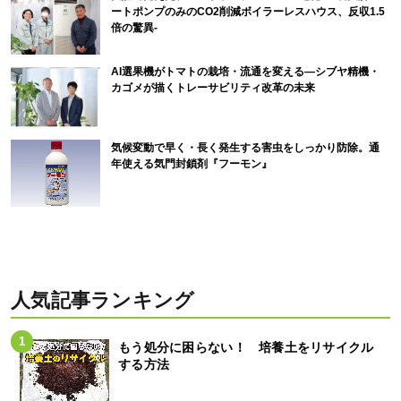
ートポンプのみのCO2削減ボイラーレスハウス、反収1.5
倍の驚異-
AI選果機がトマトの栽培・流通を変える―シブヤ精機・
カゴメが描くトレーサビリティ改革の未来
気候変動で早く・長く発生する害虫をしっかり防除。通
年使える気門封鎖剤『フーモン』
人気記事ランキング
もう処分に困らない！ 培養土をリサイクル
する方法