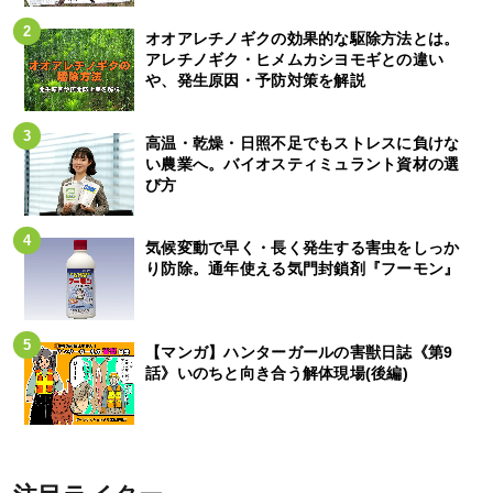
オオアレチノギクの効果的な駆除方法とは。
アレチノギク・ヒメムカシヨモギとの違い
や、発生原因・予防対策を解説
高温・乾燥・日照不足でもストレスに負けな
い農業へ。バイオスティミュラント資材の選
び方
気候変動で早く・長く発生する害虫をしっか
り防除。通年使える気門封鎖剤『フーモン』
【マンガ】ハンターガールの害獣日誌《第9
話》いのちと向き合う解体現場(後編)