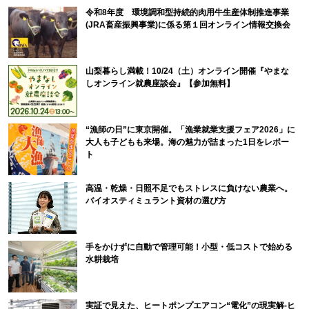
令和8年度 環境調和型持続的肉用牛生産体制推進事業
(JRA畜産振興事業)に係る第１回オンライン情報交換会
山梨暮らし満載！10/24（土）オンライン開催『やまな
しオンライン就農座談会』【参加無料】
“漁師の日”に東京開催。「漁業就業支援フェア2026」に
大人も子どもも来場。海の魅力が詰まった1日をレポー
ト
高温・乾燥・日照不足でもストレスに負けない農業へ。
バイオスティミュラント資材の選び方
手をかけずに自動で管理可能！小型・低コストで始める
水耕栽培
実証で見えた、ヒートポンプエアコン“電化”の現実解-ヒ