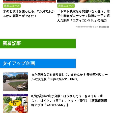
農業ニュース
農業ニュース
米のとぎ汁を使ったら、2カ月でふか
「トマト農家なら間違いなく使う」若
ふかの腐葉土ができた！
手生産者がコナジラミ防除の一手に選
んだ新剤「エフィコン®SL」の底力
Recommended by
新着記事
タイアップ企画
まだ危険な刃を振り回していませんか？ 安全草刈りツー
ルの決定版「SuperカルマーPRO」
8月は高値の山が分散：ほうれんそう・きゅうり（通
し）、はくさい（前半）、トマト（後半）【青果市況情
報アプリ「YAOYASAN」】