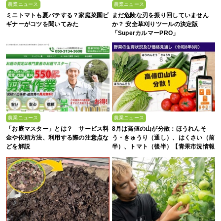
農業ニュース
農業ニュース
ミニトマトも夏バテする？家庭菜園ビ
まだ危険な刃を振り回していません
ギナーがコツを聞いてみた
か？ 安全草刈りツールの決定版
「SuperカルマーPRO」
農業ニュース
農業ニュース
「お庭マスター」とは？ サービス料
8月は高値の山が分散：ほうれんそ
金や依頼方法、利用する際の注意点な
う・きゅうり（通し）、はくさい（前
どを解説
半）、トマト（後半）【青果市況情報
アプリ「YAOYASAN」】