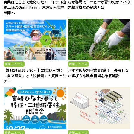
農業はここまで進化した！ イチゴ植
なぜ群馬でコーヒーが育つのか？ハウ
物工場のOishii Farm、東京から世界
ス栽培成功の秘訣とは
展開へ
農業ニュース
農業ニュース
【8月19日19：30～】23世紀へ繋ぐ
おすすめ草刈り業者3選！ 失敗しな
「自立経営」と「脱炭素」の真髄セミ
い選び方や料金相場を徹底解説
ナー
農業ニュース
農業ニュース