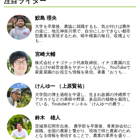
注目ライター
鮫島 理央
大学を卒業後、農協に就職するも、気が付けば農作
の道に。地元神奈川県で、自分にしかできない都市
型農業を実現するため、暗中模索の毎日。収穫より
も…
宮崎大輔
株式会社イチゴテック代表取締役。イチゴ農園の立
ち上げや経営改善をサポートしながら、YouTubeで
家庭菜園のお役立ち情報を発信。著書『おうち…
けんゆー （上原賢祐）
大学院の博士過程を中退し、生まれ故郷の沖縄県で
アボカドなどの果樹や野菜、多品目の植物を栽培し
ている。Youtubeチャンネル「けんゆーの農ラ…
鈴木 雄人
茨城県石岡市出身。 農学部を卒業後、青果卸会社に
就職。全国の農家と繋がり、現地で得た農家のため
となる情報を発信することで、農業の業界を盛り…