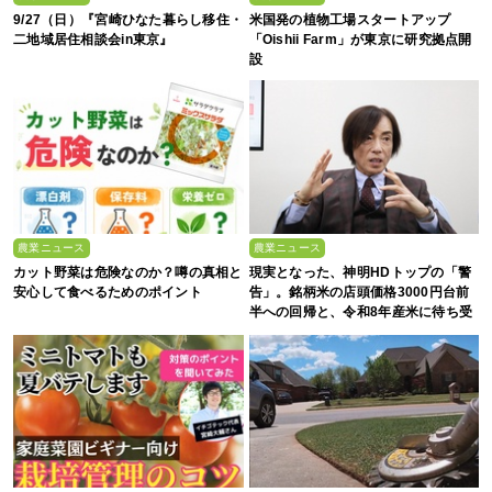
9/27（日）『宮崎ひなた暮らし移住・
米国発の植物工場スタートアップ
二地域居住相談会in東京』
「Oishii Farm」が東京に研究拠点開
設
農業ニュース
農業ニュース
カット野菜は危険なのか？噂の真相と
現実となった、神明HDトップの「警
安心して食べるためのポイント
告」。銘柄米の店頭価格3000円台前
半への回帰と、令和8年産米に待ち受
ける“大暴落”の可能性