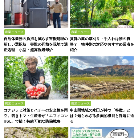
農業ニュース
農業ニュース
自治体業務の負担を減らす害獣処理の
賃貸の庭の草刈り・手入れは誰の義
新しい選択肢 害獣の死骸を現地で適
務？ 物件別の対応やおすすめ業者を
正処理 小型・超高温焼却炉
紹介
『ACE0.5型』
農業ニュース
農業ニュース
コナジラミ対策とハチへの安全性を両
中山間地域の水田が持つ「特徴」と
立。若きトマト生産者が「エフィコン
は？知られざる多面的機能と課題に迫
®SL」で描く持続可能な防除戦略
る