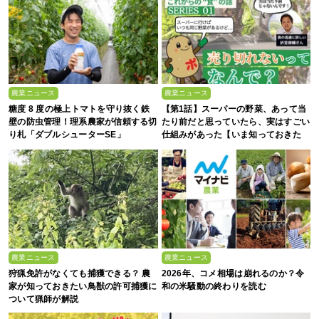
農業ニュース
農業ニュース
糖度 8 度の極上トマトを守り抜く鉄
【第1話】スーパーの野菜、あって当
壁の防虫管理！理系農家が信頼する切
たり前だと思っていたら、実はすごい
り札「ダブルシューターSE」
仕組みがあった【いま知っておきた
い、これからの”食”の話】
農業ニュース
農業ニュース
狩猟免許がなくても捕獲できる？ 農
2026年、コメ相場は崩れるのか？令
家が知っておきたい鳥獣の許可捕獲に
和の米騒動の終わりを読む
ついて猟師が解説