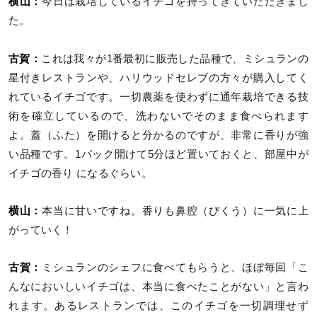
横山：
今日は栽培しているイチゴを持ってきていただきまし
た。
古賀：
これは我々が1番最初に販売した品種で、ミシュランの
星付きレストランや、ハリウッドセレブの方々が購入してく
れているイチゴです。一切農薬を使わずに通年栽培できる技
術を確立しているので、洗わないでそのまま食べられます
よ。蓋（ふた）を開けると分かるのですが、非常に香りが強
い品種です。1パック開けて5分ほど置いておくと、部屋中が
イチゴの香り になるぐらい。
横山：
本当に甘いですね。香りも鼻腔（びくう）に一気に上
がっていく！
古賀：
ミシュランのシェフに食べてもらうと、ほぼ毎回「こ
んなにおいしいイチゴは、本当に食べたことがない」と言わ
れます。あるレストランでは、このイチゴを一切調理せず