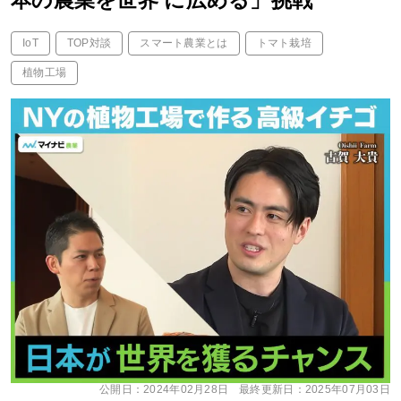
本の農業を世界 に広める」挑戦
IoT
TOP対談
スマート農業とは
トマト栽培
植物工場
公開日：
2024年02月28日
最終更新日：
2025年07月03日