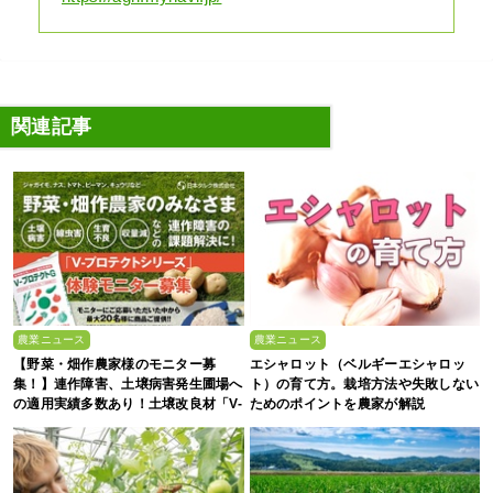
関連記事
農業ニュース
農業ニュース
【野菜・畑作農家様のモニター募
エシャロット（ベルギーエシャロッ
集！】連作障害、土壌病害発生圃場へ
ト）の育て方。栽培方法や失敗しない
の適用実績多数あり！土壌改良材「V-
ためのポイントを農家が解説
プロテクトシリーズ」を無料で試して
みませんか？