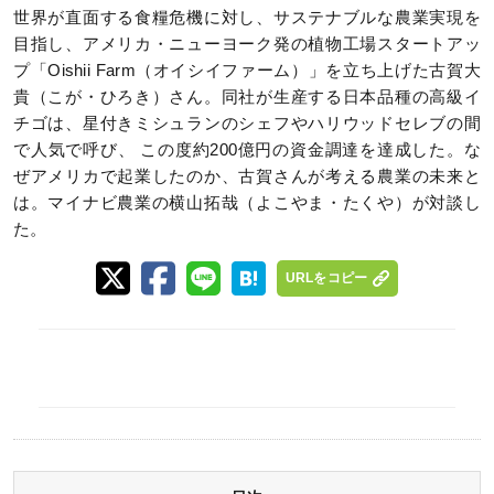
世界が直面する食糧危機に対し、サステナブルな農業実現を
目指し、アメリカ・ニューヨーク発の植物工場スタートアッ
プ「Oishii Farm（オイシイファーム）」を立ち上げた古賀大
貴（こが・ひろき）さん。同社が生産する日本品種の高級イ
チゴは、星付きミシュランのシェフやハリウッドセレブの間
で人気で呼び、 この度約200億円の資金調達を達成した。な
ぜアメリカで起業したのか、古賀さんが考える農業の未来と
は。マイナビ農業の横山拓哉（よこやま・たくや）が対談し
た。
URLをコピー