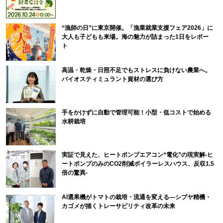
“漁師の日”に東京開催。「漁業就業支援フェア2026」に
大人も子どもも来場。海の魅力が詰まった1日をレポー
ト
高温・乾燥・日照不足でもストレスに負けない農業へ。
バイオスティミュラント資材の選び方
手をかけずに自動で管理可能！小型・低コストで始める
水耕栽培
実証で見えた、ヒートポンプエアコン“電化”の現実解-ヒ
ートポンプのみのCO2削減ボイラーレスハウス、反収1.5
倍の驚異-
AI選果機がトマトの栽培・流通を変える―シブヤ精機・
カゴメが描くトレーサビリティ改革の未来