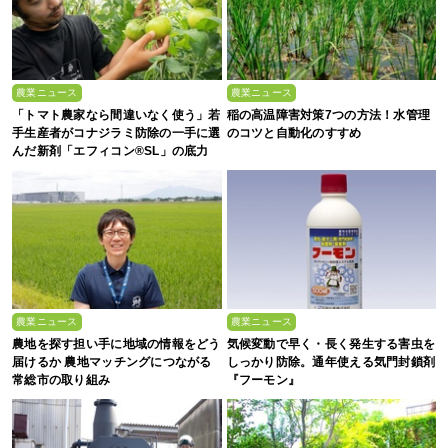
農業ニュース
農業ニュース
「トマト農家なら間違いなく使う」若
稲の高温障害対策7つの方法！水管理
手生産者がコナジラミ防除の一手に選
のコツと自動化のすすめ
んだ新剤「エフィコン®SL」の底力
農業ニュース
農業ニュース
農地を探す担い手に地域の情報をどう
気候変動で早く・長く発生する害虫を
届けるか 農地マッチングにつながる
しっかり防除。通年使える気門封鎖剤
常総市の取り組み
『フーモン』