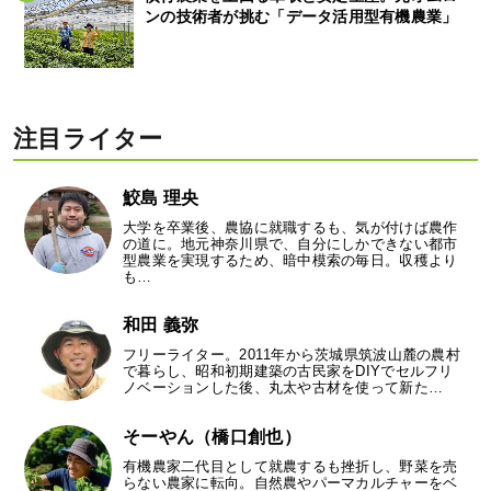
ンの技術者が挑む「データ活用型有機農業」
注目ライター
鮫島 理央
大学を卒業後、農協に就職するも、気が付けば農作
の道に。地元神奈川県で、自分にしかできない都市
型農業を実現するため、暗中模索の毎日。収穫より
も…
和田 義弥
フリーライター。2011年から茨城県筑波山麓の農村
で暮らし、昭和初期建築の古民家をDIYでセルフリ
ノベーションした後、丸太や古材を使って新た…
そーやん（橋口創也）
有機農家二代目として就農するも挫折し、野菜を売
らない農家に転向。自然農やパーマカルチャーをベ