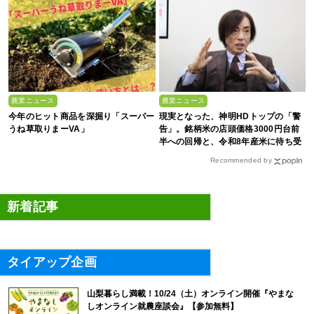
農業ニュース
農業ニュース
今年のヒット商品を深掘り「スーパー
現実となった、神明HDトップの「警
うね草取りまーVA」
告」。銘柄米の店頭価格3000円台前
半への回帰と、令和8年産米に待ち受
ける“大暴落”の可能性
Recommended by
新着記事
タイアップ企画
山梨暮らし満載！10/24（土）オンライン開催『やまな
しオンライン就農座談会』【参加無料】