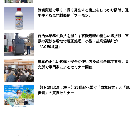
気候変動で早く・長く発生する害虫をしっかり防除。通
年使える気門封鎖剤『フーモン』
自治体業務の負担を減らす害獣処理の新しい選択肢 害
獣の死骸を現地で適正処理 小型・超高温焼却炉
『ACE0.5型』
農薬の正しい知識・安全な使い方を産地全体で共有。直
売所で専門家によるセミナー開催
【8月19日19：30～】23世紀へ繋ぐ「自立経営」と「脱
炭素」の真髄セミナー