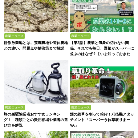
農業ニュース
農業ニュース
耕作放棄地とは。荒廃農地や遊休農地
【第2話】農業と気象の切れない関
との違い、問題点や解決策まで解説
係。それでも毎日、野菜がスーパーに
並ぶのはなぜ？【いま知っておきた
い、これからの”食”の話】
農業ニュース
農業ニュース
蜂の巣駆除業者おすすめランキン
畑の雑草を削って粉砕！刈払機アタッ
グ！ 種類ごとの費用相場や業者の選
チメント「スーパーうね草取りまー
び方を解説
VA」