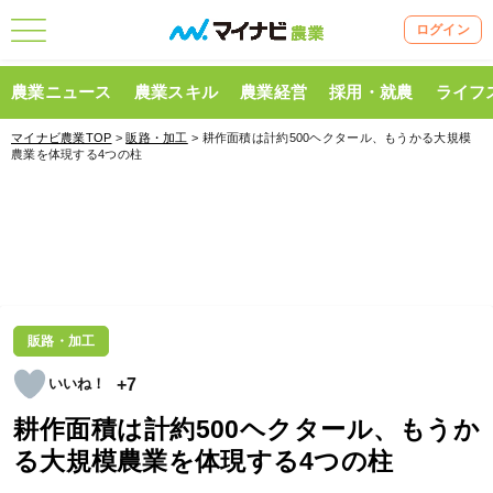
ログイン
農業ニュース
農業スキル
農業経営
採用・就農
ライフ
マイナビ農業TOP
>
販路・加工
> 耕作面積は計約500ヘクタール、もうかる大規模
農業を体現する4つの柱
販路・加工
+7
耕作面積は計約500ヘクタール、もうか
る大規模農業を体現する4つの柱