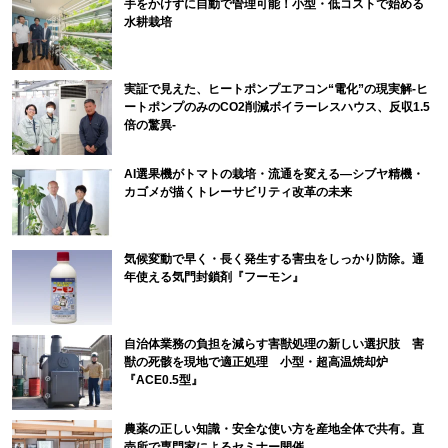
手をかけずに自動で管理可能！小型・低コストで始める
水耕栽培
実証で見えた、ヒートポンプエアコン“電化”の現実解-ヒ
ートポンプのみのCO2削減ボイラーレスハウス、反収1.5
倍の驚異-
AI選果機がトマトの栽培・流通を変える―シブヤ精機・
カゴメが描くトレーサビリティ改革の未来
気候変動で早く・長く発生する害虫をしっかり防除。通
年使える気門封鎖剤『フーモン』
自治体業務の負担を減らす害獣処理の新しい選択肢 害
獣の死骸を現地で適正処理 小型・超高温焼却炉
『ACE0.5型』
農薬の正しい知識・安全な使い方を産地全体で共有。直
売所で専門家によるセミナー開催