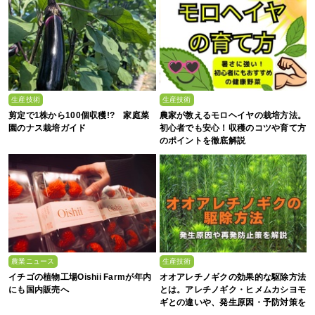
生産技術
生産技術
剪定で1株から100個収穫!? 家庭菜
農家が教えるモロヘイヤの栽培方法。
園のナス栽培ガイド
初心者でも安心！収穫のコツや育て方
のポイントを徹底解説
農業ニュース
生産技術
イチゴの植物工場Oishii Farmが年内
オオアレチノギクの効果的な駆除方法
にも国内販売へ
とは。アレチノギク・ヒメムカシヨモ
ギとの違いや、発生原因・予防対策を
解説