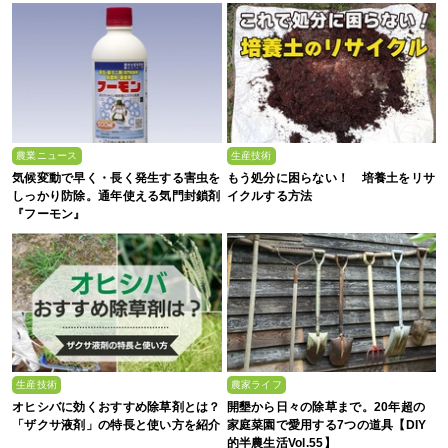
農業ニュース
生産技術
気候変動で早く・長く発生する害虫を
もう処分に困らない！ 培養土をリサ
しっかり防除。通年使える気門封鎖剤
イクルする方法
『フーモン』
生産技術
農家ライフ
オヒシバに効くおすすめ除草剤とは？
開墾から日々の除草まで。20年超の
「ザクサ液剤」の特長と使い方を紹介
家庭菜園で愛用する7つの道具【DIY
的半農生活Vol.55】