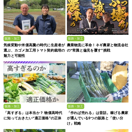
販路・加工
販路・加工
気候変動や米価高騰の時代に生産者が
農業物流に革命！ネギ農家と物流会社
選ぶ、カゴメ加工用トマト契約栽培の
の“常識と偏見を覆す”挑戦
魅力と可能性
販路・加工
販路・加工
「高すぎる」は本当か？ 物価高時代
「作れば売れる」は昔話。稼げる農家
に知っておきたい“適正価格”の正体
が選んでいる9つの販路と「使い分
け」戦略