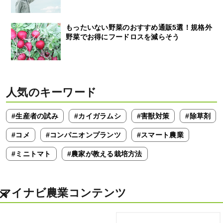
もったいない野菜のおすすめ通販5選！規格外
野菜でお得にフードロスを減らそう
人気のキーワード
#生産者の試み
#カイガラムシ
#害獣対策
#除草剤
#コメ
#コンパニオンプランツ
#スマート農業
#ミニトマト
#農家が教える栽培方法
マイナビ農業コンテンツ