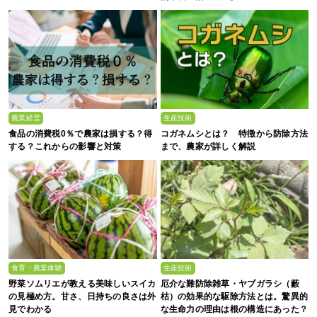
農業経営
生産技術
食品の消費税0％で農家は損する？得
コガネムシとは？ 特徴から防除方法
する？これからの影響と対策
まで、農家が詳しく解説
食育・農業体験
生産技術
野菜ソムリエが教える美味しいスイカ
厄介な難防除雑草・ヤブガラシ（藪
の見極め方。甘さ、日持ちの良さは外
枯）の効果的な駆除方法とは。驚異的
見でわかる
な生命力の理由は根の構造にあった？