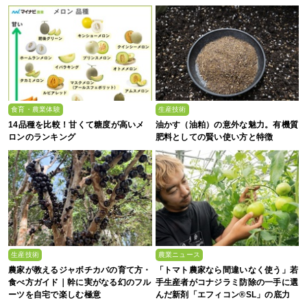
食育・農業体験
生産技術
14品種を比較！甘くて糖度が高いメ
油かす（油粕）の意外な魅力。有機質
ロンのランキング
肥料としての賢い使い方と特徴
生産技術
農業ニュース
農家が教えるジャボチカバの育て方・
「トマト農家なら間違いなく使う」若
食べ方ガイド｜幹に実がなる幻のフル
手生産者がコナジラミ防除の一手に選
ーツを自宅で楽しむ極意
んだ新剤「エフィコン®SL」の底力