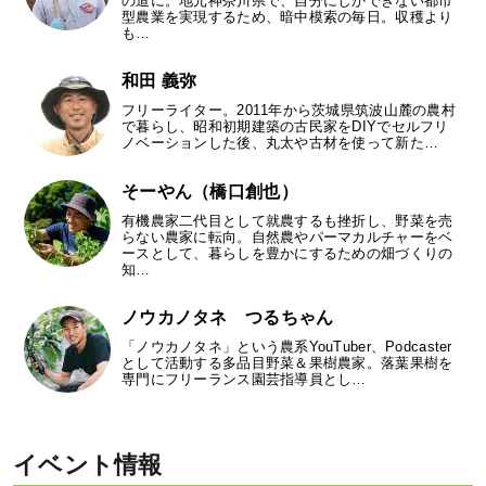
の道に。地元神奈川県で、自分にしかできない都市
型農業を実現するため、暗中模索の毎日。収穫より
も…
和田 義弥
フリーライター。2011年から茨城県筑波山麓の農村
で暮らし、昭和初期建築の古民家をDIYでセルフリ
ノベーションした後、丸太や古材を使って新た…
そーやん（橋口創也）
有機農家二代目として就農するも挫折し、野菜を売
らない農家に転向。自然農やパーマカルチャーをベ
ースとして、暮らしを豊かにするための畑づくりの
知…
ノウカノタネ つるちゃん
「ノウカノタネ」という農系YouTuber、Podcaster
として活動する多品目野菜＆果樹農家。落葉果樹を
専門にフリーランス園芸指導員とし…
イベント情報