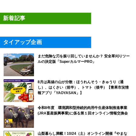
新着記事
タイアップ企画
まだ危険な刃を振り回していませんか？ 安全草刈りツー
ルの決定版「SuperカルマーPRO」
8月は高値の山が分散：ほうれんそう・きゅうり（通
し）、はくさい（前半）、トマト（後半）【青果市況情
報アプリ「YAOYASAN」】
令和8年度 環境調和型持続的肉用牛生産体制推進事業
(JRA畜産振興事業)に係る第１回オンライン情報交換会
山梨暮らし満載！10/24（土）オンライン開催『やまな