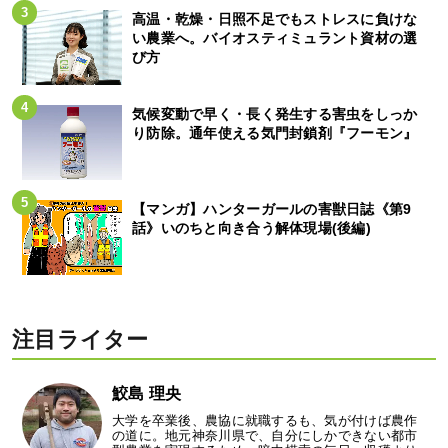
高温・乾燥・日照不足でもストレスに負けな
い農業へ。バイオスティミュラント資材の選
び方
気候変動で早く・長く発生する害虫をしっか
り防除。通年使える気門封鎖剤『フーモン』
【マンガ】ハンターガールの害獣日誌《第9
話》いのちと向き合う解体現場(後編)
注目ライター
鮫島 理央
大学を卒業後、農協に就職するも、気が付けば農作
の道に。地元神奈川県で、自分にしかできない都市