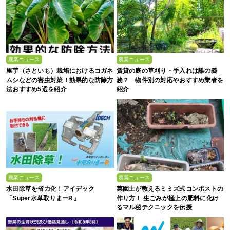
農業ニュース
農業ニュース
里芋（さといも）栽培におけるコガネ
賃貸の庭の草刈り・手入れは誰の義
ムシなどの害虫対策！効果的な防除方
務？ 物件別の対応やおすすめ業者を
法おすすめ5選を紹介
紹介
農業ニュース
農業ニュース
水田除草を省力化！アイデック
菜園士が教えるミミズ式コンポストの
「Super水草取りまーR」
作り方！ 生ごみが極上の肥料に化け
るマル秘テクニックを伝授