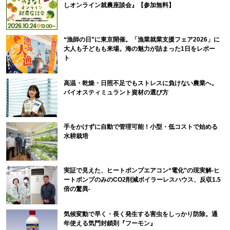
しオンライン就農座談会』【参加無料】
“漁師の日”に東京開催。「漁業就業支援フェア2026」に
大人も子どもも来場。海の魅力が詰まった1日をレポー
ト
高温・乾燥・日照不足でもストレスに負けない農業へ。
バイオスティミュラント資材の選び方
手をかけずに自動で管理可能！小型・低コストで始める
水耕栽培
実証で見えた、ヒートポンプエアコン“電化”の現実解-ヒ
ートポンプのみのCO2削減ボイラーレスハウス、反収1.5
倍の驚異-
気候変動で早く・長く発生する害虫をしっかり防除。通
年使える気門封鎖剤『フーモン』