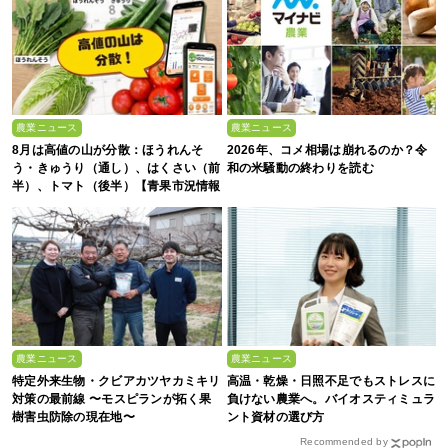
農業ニュース
農業ニュース
8月は高値の山が分散：ほうれんそ
2026年、コメ相場は崩れるのか？令
う・きゅうり（通し）、はくさい（前
和の米騒動の終わりを読む
半）、トマト（後半）【青果市況情報
アプリ「YAOYASAN」】
農業ニュース
農業ニュース
特定外来生物・クビアカツヤカミキリ
高温・乾燥・日照不足でもストレスに
対策の最前線 〜モスピランが拓く果
負けない農業へ。バイオスティミュラ
樹害虫防除の現在地〜
ント資材の選び方
Recommended by