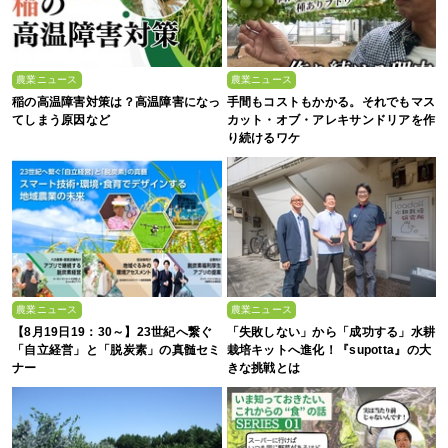
農業ニュース
農業ニュース
稲の高温障害対策は？高温障害になっ
手間もコストもかかる。それでもマス
てしまう原因など
カット・オブ・アレキサンドリアを作
り続けるワケ
農業ニュース
農業ニュース
【8月19日19：30～】23世紀へ繋ぐ
「失敗しない」から「成功する」水耕
「自立経営」と「脱炭素」の真髄セミ
栽培キットへ進化！『supotta』の大
ナー
きな挑戦とは