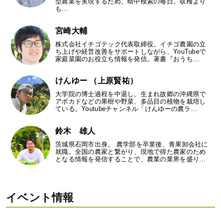
型農業を実現するため、暗中模索の毎日。収穫より
も…
宮崎大輔
株式会社イチゴテック代表取締役。イチゴ農園の立
ち上げや経営改善をサポートしながら、YouTubeで
家庭菜園のお役立ち情報を発信。著書『おうち…
けんゆー （上原賢祐）
大学院の博士過程を中退し、生まれ故郷の沖縄県で
アボカドなどの果樹や野菜、多品目の植物を栽培し
ている。Youtubeチャンネル「けんゆーの農ラ…
鈴木 雄人
茨城県石岡市出身。 農学部を卒業後、青果卸会社に
就職。全国の農家と繋がり、現地で得た農家のため
となる情報を発信することで、農業の業界を盛り…
イベント情報