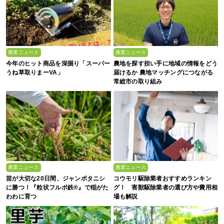
農業ニュース
農業ニュース
今年のヒット商品を深掘り「スーパー
農地を探す担い手に地域の情報をどう
うね草取りまーVA」
届けるか 農地マッチングにつながる
常総市の取り組み
農業ニュース
農業ニュース
苗が大切な20日間、ジャンボタニシ
コウモリ駆除業者おすすめランキン
に勝つ！『粒状フルボ鉄®』で稲がた
グ！ 害獣駆除業者の選び方や費用相
わわに育つ
場も解説