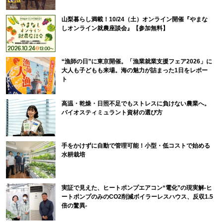
山梨暮らし満載！10/24（土）オンライン開催『やまな
しオンライン就農座談会』【参加無料】
“漁師の日”に東京開催。「漁業就業支援フェア2026」に
大人も子どもも来場。海の魅力が詰まった1日をレポー
ト
高温・乾燥・日照不足でもストレスに負けない農業へ。
バイオスティミュラント資材の選び方
手をかけずに自動で管理可能！小型・低コストで始める
水耕栽培
実証で見えた、ヒートポンプエアコン“電化”の現実解-ヒ
ートポンプのみのCO2削減ボイラーレスハウス、反収1.5
倍の驚異-