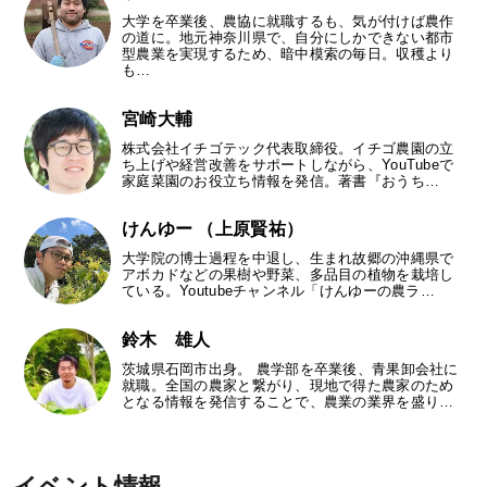
大学を卒業後、農協に就職するも、気が付けば農作
の道に。地元神奈川県で、自分にしかできない都市
型農業を実現するため、暗中模索の毎日。収穫より
も…
宮崎大輔
株式会社イチゴテック代表取締役。イチゴ農園の立
ち上げや経営改善をサポートしながら、YouTubeで
家庭菜園のお役立ち情報を発信。著書『おうち…
けんゆー （上原賢祐）
大学院の博士過程を中退し、生まれ故郷の沖縄県で
アボカドなどの果樹や野菜、多品目の植物を栽培し
ている。Youtubeチャンネル「けんゆーの農ラ…
鈴木 雄人
茨城県石岡市出身。 農学部を卒業後、青果卸会社に
就職。全国の農家と繋がり、現地で得た農家のため
となる情報を発信することで、農業の業界を盛り…
イベント情報