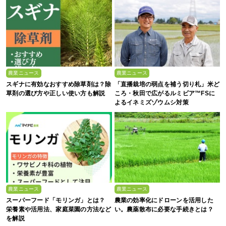
農業ニュース
農業ニュース
スギナに有効なおすすめ除草剤は？除
「直播栽培の弱点を補う切り札」米ど
草剤の選び方や正しい使い方も解説
ころ・秋田で広がるルミビア™FSに
よるイネミズゾウムシ対策
農業ニュース
農業ニュース
スーパーフード「モリンガ」とは？
農業の効率化にドローンを活用した
栄養素や活用法、家庭菜園の方法など
い。農薬散布に必要な手続きとは？
を解説