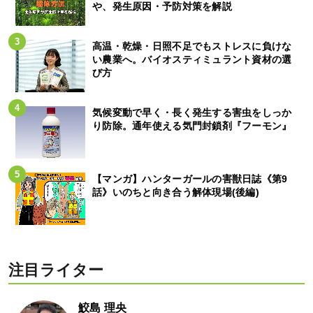
や、発生原因・予防対策を解説
高温・乾燥・日照不足でもストレスに負けな
い農業へ。バイオスティミュラント資材の選
び方
気候変動で早く・長く発生する害虫をしっか
り防除。通年使える気門封鎖剤『フーモン』
【マンガ】ハンターガールの害獣日誌《第9
話》いのちと向き合う解体現場(後編)
注目ライター
鮫島 理央