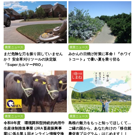
農業ニュース
農業ニュース
まだ危険な刃を振り回していません
みかんの日焼け対策に革命！『ホワイ
か？ 安全草刈りツールの決定版
トコート』で暑い夏を乗り切る
「SuperカルマーPRO」
農業ニュース
農業ニュース
令和8年度 環境調和型持続的肉用牛
島根の魅力をもっと知ってほしくて…
生産体制推進事業 (JRA畜産振興事
ご縁の国から、あなた向けの「移住就
業)に係る第１回オンライン情報交換
農促進プログラム」はじめます！！