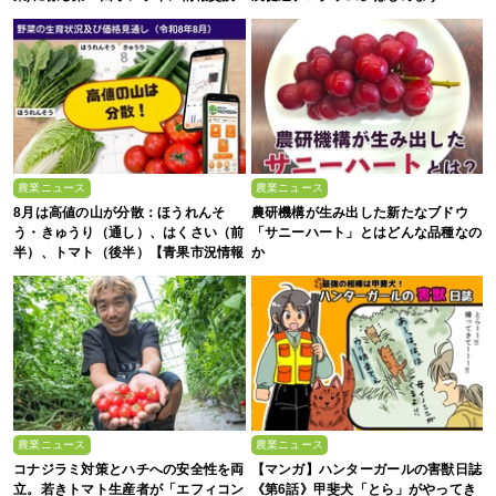
会
農業ニュース
農業ニュース
8月は高値の山が分散：ほうれんそ
農研機構が生み出した新たなブドウ
う・きゅうり（通し）、はくさい（前
「サニーハート」とはどんな品種なの
半）、トマト（後半）【青果市況情報
か
アプリ「YAOYASAN」】
農業ニュース
農業ニュース
コナジラミ対策とハチへの安全性を両
【マンガ】ハンターガールの害獣日誌
立。若きトマト生産者が「エフィコン
《第6話》甲斐犬「とら」がやってき