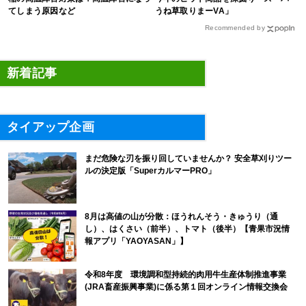
てしまう原因など
うね草取りまーVA」
Recommended by
新着記事
タイアップ企画
まだ危険な刃を振り回していませんか？ 安全草刈りツー
ルの決定版「SuperカルマーPRO」
8月は高値の山が分散：ほうれんそう・きゅうり（通
し）、はくさい（前半）、トマト（後半）【青果市況情
報アプリ「YAOYASAN」】
令和8年度 環境調和型持続的肉用牛生産体制推進事業
(JRA畜産振興事業)に係る第１回オンライン情報交換会