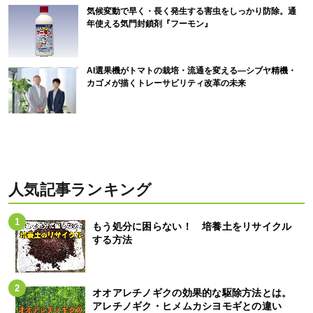
気候変動で早く・長く発生する害虫をしっかり防除。通
年使える気門封鎖剤『フーモン』
AI選果機がトマトの栽培・流通を変える―シブヤ精機・
カゴメが描くトレーサビリティ改革の未来
人気記事ランキング
もう処分に困らない！ 培養土をリサイクル
する方法
オオアレチノギクの効果的な駆除方法とは。
アレチノギク・ヒメムカシヨモギとの違い