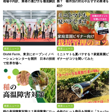
相場や内訳、業者の選び方を徹底解説
務？ 物件別の対応やおすすめ業者を
紹介
農業ニュース
農業ニュース
Oishii Farm、東京にオープンイノベ
ミニトマトも夏バテする？家庭菜園ビ
ーションセンターを開所 日本の技術
ギナーがコツを聞いてみた
で世界市場へ
農業ニュース
農業ニュース
稲の高温障害対策は？高温障害になっ
今年のヒット商品を深掘り「スーパー