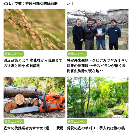
®SL」で描く持続可能な防除戦略
た！
農業ニュース
農業ニュース
減反政策とは？ 廃止後から現在まで
特定外来生物・クビアカツヤカミキリ
の状況と米を巡る課題
対策の最前線 〜モスピランが拓く果
樹害虫防除の現在地〜
農業ニュース
農業ニュース
庭木の伐採業者おすすめ3選！ 費用
賃貸の庭の草刈り・手入れは誰の義