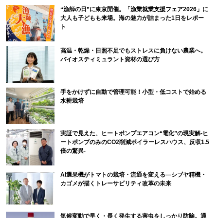
“漁師の日”に東京開催。「漁業就業支援フェア2026」に
大人も子どもも来場。海の魅力が詰まった1日をレポー
ト
高温・乾燥・日照不足でもストレスに負けない農業へ。
バイオスティミュラント資材の選び方
手をかけずに自動で管理可能！小型・低コストで始める
水耕栽培
実証で見えた、ヒートポンプエアコン“電化”の現実解-ヒ
ートポンプのみのCO2削減ボイラーレスハウス、反収1.5
倍の驚異-
AI選果機がトマトの栽培・流通を変える―シブヤ精機・
カゴメが描くトレーサビリティ改革の未来
気候変動で早く・長く発生する害虫をしっかり防除。通