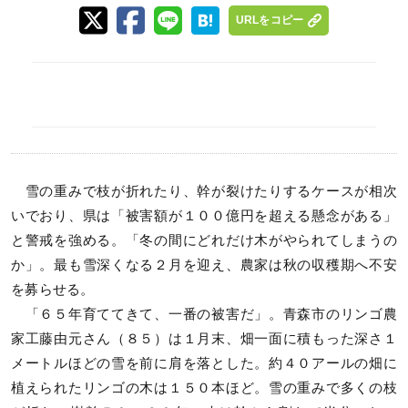
URLをコピー
雪の重みで枝が折れたり、幹が裂けたりするケースが相次
いでおり、県は「被害額が１００億円を超える懸念がある」
と警戒を強める。「冬の間にどれだけ木がやられてしまうの
か」。最も雪深くなる２月を迎え、農家は秋の収穫期へ不安
を募らせる。
「６５年育ててきて、一番の被害だ」。青森市のリンゴ農
家工藤由元さん（８５）は１月末、畑一面に積もった深さ１
メートルほどの雪を前に肩を落とした。約４０アールの畑に
植えられたリンゴの木は１５０本ほど。雪の重みで多くの枝