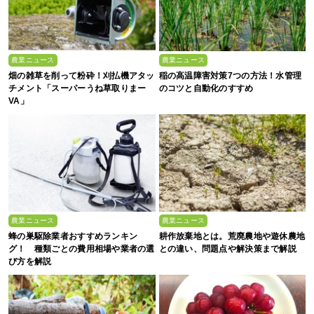
農業ニュース
農業ニュース
畑の雑草を削って粉砕！刈払機アタッ
稲の高温障害対策7つの方法！水管理
チメント「スーパーうね草取りまー
のコツと自動化のすすめ
VA」
農業ニュース
農業ニュース
蜂の巣駆除業者おすすめランキン
耕作放棄地とは。荒廃農地や遊休農地
グ！ 種類ごとの費用相場や業者の選
との違い、問題点や解決策まで解説
び方を解説