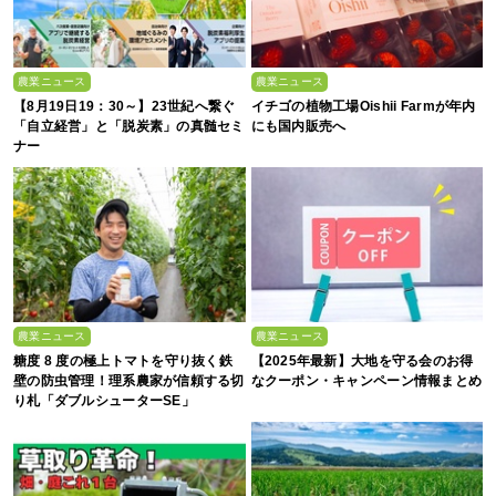
農業ニュース
農業ニュース
【8月19日19：30～】23世紀へ繋ぐ
イチゴの植物工場Oishii Farmが年内
「自立経営」と「脱炭素」の真髄セミ
にも国内販売へ
ナー
農業ニュース
農業ニュース
糖度 8 度の極上トマトを守り抜く鉄
【2025年最新】大地を守る会のお得
壁の防虫管理！理系農家が信頼する切
なクーポン・キャンペーン情報まとめ
り札「ダブルシューターSE」