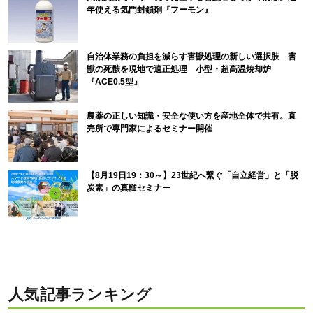
年使える気門封鎖剤『フーモン』
自治体業務の負担を減らす害獣処理の新しい選択肢 害
獣の死骸を現地で適正処理 小型・超高温焼却炉
『ACE0.5型』
農薬の正しい知識・安全な使い方を産地全体で共有。直
売所で専門家によるセミナー開催
【8月19日19：30～】23世紀へ繋ぐ「自立経営」と「脱
炭素」の真髄セミナー
人気記事ランキング