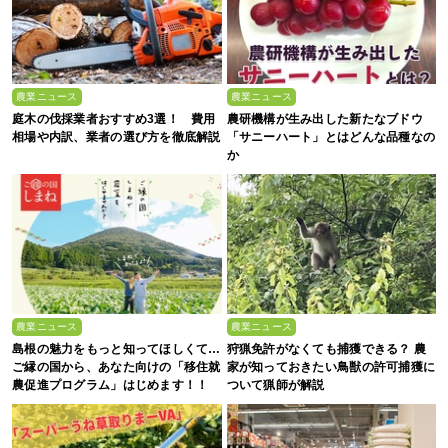
農業ニュース
農業ニュース
庭木の伐採業者おすすめ3選！ 費用
農研機構が生み出した新たなブドウ
相場や内訳、業者の選び方を徹底解説
「サニーハート」とはどんな品種なの
か
農業ニュース
農業ニュース
島根の魅力をもっと知ってほしくて…
狩猟免許がなくても捕獲できる？ 農
ご縁の国から、あなた向けの「移住就
家が知っておきたい鳥獣の許可捕獲に
農促進プログラム」はじめます！！
ついて猟師が解説