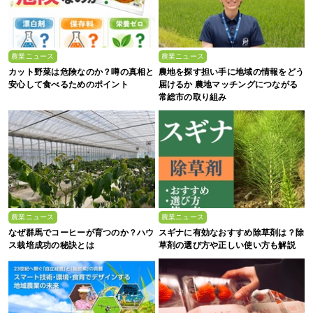
農業ニュース
農業ニュース
カット野菜は危険なのか？噂の真相と
農地を探す担い手に地域の情報をどう
安心して食べるためのポイント
届けるか 農地マッチングにつながる
常総市の取り組み
農業ニュース
農業ニュース
なぜ群馬でコーヒーが育つのか？ハウ
スギナに有効なおすすめ除草剤は？除
ス栽培成功の秘訣とは
草剤の選び方や正しい使い方も解説