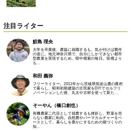
注目ライター
鮫島 理央
大学を卒業後、農協に就職するも、気が付けば農作
の道に。地元神奈川県で、自分にしかできない都市
型農業を実現するため、暗中模索の毎日。収穫より
も…
和田 義弥
フリーライター。2011年から茨城県筑波山麓の農村
で暮らし、昭和初期建築の古民家をDIYでセルフリ
ノベーションした後、丸太や古材を使って新た…
そーやん（橋口創也）
有機農家二代目として就農するも挫折し、野菜を売
らない農家に転向。自然農やパーマカルチャーをベ
ースとして、暮らしを豊かにするための畑づくりの
知…