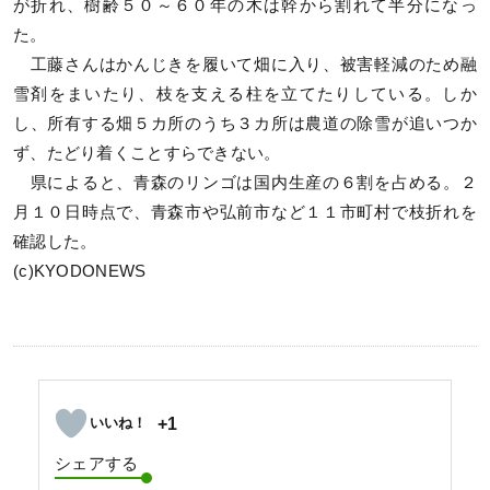
が折れ、樹齢５０～６０年の木は幹から割れて半分になっ
た。
工藤さんはかんじきを履いて畑に入り、被害軽減のため融
雪剤をまいたり、枝を支える柱を立てたりしている。しか
し、所有する畑５カ所のうち３カ所は農道の除雪が追いつか
ず、たどり着くことすらできない。
県によると、青森のリンゴは国内生産の６割を占める。２
月１０日時点で、青森市や弘前市など１１市町村で枝折れを
確認した。
(c)KYODONEWS
+1
シェアする