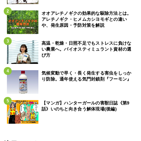
オオアレチノギクの効果的な駆除方法とは。
アレチノギク・ヒメムカシヨモギとの違い
や、発生原因・予防対策を解説
高温・乾燥・日照不足でもストレスに負けな
い農業へ。バイオスティミュラント資材の選
び方
気候変動で早く・長く発生する害虫をしっか
り防除。通年使える気門封鎖剤『フーモン』
【マンガ】ハンターガールの害獣日誌《第9
話》いのちと向き合う解体現場(後編)