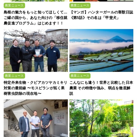
農業ニュース
農業ニュース
島根の魅力をもっと知ってほしくて…
【マンガ】ハンターガールの害獣日誌
ご縁の国から、あなた向けの「移住就
《第5話》その名は「甲斐犬」
農促進プログラム」はじめます！！
農業ニュース
農業ニュース
特定外来生物・クビアカツヤカミキリ
こんなにも違う！世界と比較した日本
対策の最前線 〜モスピランが拓く果
農業 その特徴や強み、弱点を徹底解
樹害虫防除の現在地〜
説