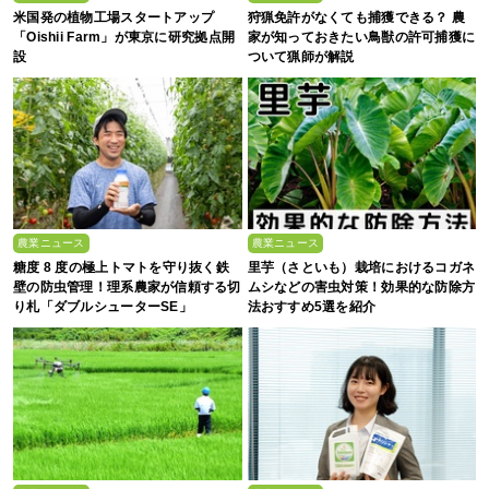
米国発の植物工場スタートアップ
狩猟免許がなくても捕獲できる？ 農
「Oishii Farm」が東京に研究拠点開
家が知っておきたい鳥獣の許可捕獲に
設
ついて猟師が解説
農業ニュース
農業ニュース
糖度 8 度の極上トマトを守り抜く鉄
里芋（さといも）栽培におけるコガネ
壁の防虫管理！理系農家が信頼する切
ムシなどの害虫対策！効果的な防除方
り札「ダブルシューターSE」
法おすすめ5選を紹介