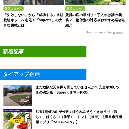
農業ニュース
農業ニュース
「失敗しない」から「成功する」水耕
賃貸の庭の草刈り・手入れは誰の義
栽培キットへ進化！『supotta』の大
務？ 物件別の対応やおすすめ業者を
きな挑戦とは
紹介
Recommended by
新着記事
タイアップ企画
まだ危険な刃を振り回していませんか？ 安全草刈りツー
ルの決定版「SuperカルマーPRO」
8月は高値の山が分散：ほうれんそう・きゅうり（通
し）、はくさい（前半）、トマト（後半）【青果市況情
報アプリ「YAOYASAN」】