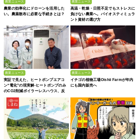
農業ニュース
農業ニュース
農業の効率化にドローンを活用した
高温・乾燥・日照不足でもストレスに
い。農薬散布に必要な手続きとは？
負けない農業へ。バイオスティミュラ
ント資材の選び方
農業ニュース
農業ニュース
実証で見えた、ヒートポンプエアコ
イチゴの植物工場Oishii Farmが年内
ン“電化”の現実解-ヒートポンプのみ
にも国内販売へ
のCO2削減ボイラーレスハウス、反
収1.5倍の驚異-