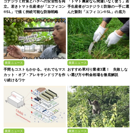
コナジラミ対策とハチへの安全性を両
「トマト農家なら間違いなく使う」若
立。若きトマト生産者が「エフィコン
手生産者がコナジラミ防除の一手に選
®SL」で描く持続可能な防除戦略
んだ新剤「エフィコン®SL」の底力
農業ニュース
農業ニュース
手間もコストもかかる。それでもマス
おすすめ草刈り業者3選！ 失敗しな
カット・オブ・アレキサンドリアを作
い選び方や料金相場を徹底解説
り続けるワケ
農業ニュース
農業ニュース