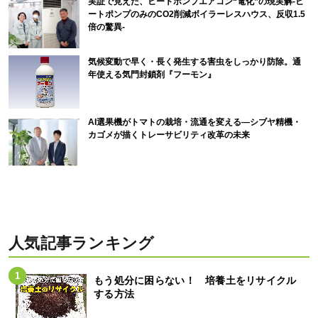
実証で見えた、ヒートポンプエアコン“電化”の現実解-ヒ
ートポンプのみのCO2削減ボイラーレスハウス、反収1.5
倍の驚異-
気候変動で早く・長く発生する害虫をしっかり防除。通
年使える気門封鎖剤『フーモン』
AI選果機がトマトの栽培・流通を変える―シブヤ精機・
カゴメが描くトレーサビリティ改革の未来
人気記事ランキング
もう処分に困らない！ 培養土をリサイクル
する方法