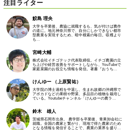
注目ライター
鮫島 理央
大学を卒業後、農協に就職するも、気が付けば農作
の道に。地元神奈川県で、自分にしかできない都市
型農業を実現するため、暗中模索の毎日。収穫より
も…
宮崎大輔
株式会社イチゴテック代表取締役。イチゴ農園の立
ち上げや経営改善をサポートしながら、YouTubeで
家庭菜園のお役立ち情報を発信。著書『おうち…
けんゆー （上原賢祐）
大学院の博士過程を中退し、生まれ故郷の沖縄県で
アボカドなどの果樹や野菜、多品目の植物を栽培し
ている。Youtubeチャンネル「けんゆーの農ラ…
鈴木 雄人
茨城県石岡市出身。 農学部を卒業後、青果卸会社に
就職。全国の農家と繋がり、現地で得た農家のため
となる情報を発信することで、農業の業界を盛り…