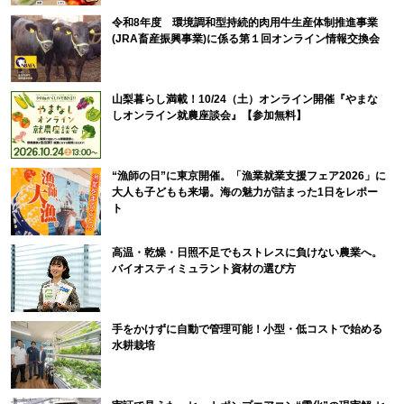
令和8年度 環境調和型持続的肉用牛生産体制推進事業
(JRA畜産振興事業)に係る第１回オンライン情報交換会
山梨暮らし満載！10/24（土）オンライン開催『やまな
しオンライン就農座談会』【参加無料】
“漁師の日”に東京開催。「漁業就業支援フェア2026」に
大人も子どもも来場。海の魅力が詰まった1日をレポー
ト
高温・乾燥・日照不足でもストレスに負けない農業へ。
バイオスティミュラント資材の選び方
手をかけずに自動で管理可能！小型・低コストで始める
水耕栽培