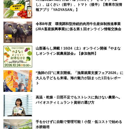
し）、はくさい（前半）、トマト（後半）【青果市況情
報アプリ「YAOYASAN」】
令和8年度 環境調和型持続的肉用牛生産体制推進事業
(JRA畜産振興事業)に係る第１回オンライン情報交換会
山梨暮らし満載！10/24（土）オンライン開催『やまな
しオンライン就農座談会』【参加無料】
“漁師の日”に東京開催。「漁業就業支援フェア2026」に
大人も子どもも来場。海の魅力が詰まった1日をレポー
ト
高温・乾燥・日照不足でもストレスに負けない農業へ。
バイオスティミュラント資材の選び方
手をかけずに自動で管理可能！小型・低コストで始める
水耕栽培