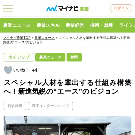
ログイン
農業ニュース
農業スキル
農業経営
採用・就農
ライフ
マイナビ農業TOP
>
農業ニュース
> スペシャル人材を輩出する仕組み構築へ！新進
気鋭の“エース”のビジョン
タイアップ
農業ニュース
静岡
+4
スペシャル人材を輩出する仕組み構築
へ！新進気鋭の“エース”のビジョン
新規就農
農業インターンシップ