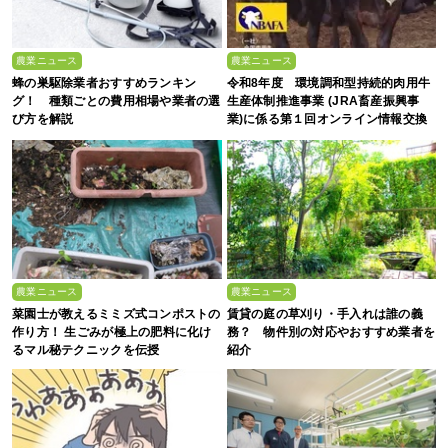
農業ニュース
農業ニュース
蜂の巣駆除業者おすすめランキン
令和8年度 環境調和型持続的肉用牛
グ！ 種類ごとの費用相場や業者の選
生産体制推進事業 (JRA畜産振興事
び方を解説
業)に係る第１回オンライン情報交換
会
農業ニュース
農業ニュース
菜園士が教えるミミズ式コンポストの
賃貸の庭の草刈り・手入れは誰の義
作り方！ 生ごみが極上の肥料に化け
務？ 物件別の対応やおすすめ業者を
るマル秘テクニックを伝授
紹介