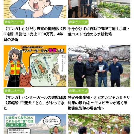
農業ニュース
農業ニュース
【マンガ】かけだし農家の奮闘記《第
手をかけずに自動で管理可能！小型・
83話》目指せ！売上2000万円。4年
低コストで始める水耕栽培
目の決断
農業ニュース
農業ニュース
【マンガ】ハンターガールの害獣日誌
特定外来生物・クビアカツヤカミキリ
《第6話》甲斐犬「とら」がやってき
対策の最前線 〜モスピランが拓く果
た！
樹害虫防除の現在地〜