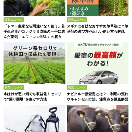
農業ニュース
農業ニュース
「トマト農家なら間違いなく使う」若
スギナに有効なおすすめ除草剤は？除
手生産者がコナジラミ防除の一手に選
草剤の選び方や正しい使い方も解説
んだ新剤「エフィコン®SL」の底力
農業ニュース
農業ニュース
水はけが悪い畑でも収益化！セロリ
ナビクル一括査定とは？ 利用の流れ
で“困り圃場”を生かす方法
やキャンセル方法、注意点を徹底解説