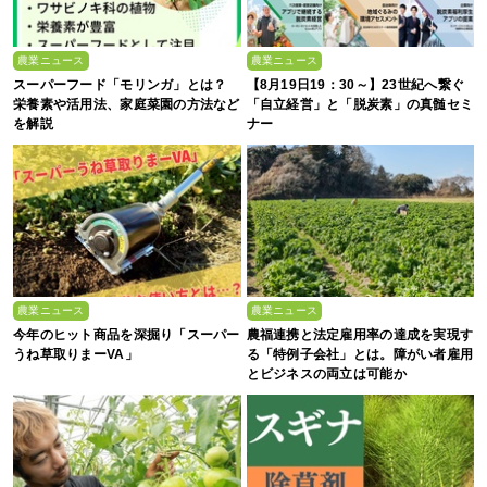
農業ニュース
農業ニュース
スーパーフード「モリンガ」とは？
【8月19日19：30～】23世紀へ繋ぐ
栄養素や活用法、家庭菜園の方法など
「自立経営」と「脱炭素」の真髄セミ
を解説
ナー
農業ニュース
農業ニュース
今年のヒット商品を深掘り「スーパー
農福連携と法定雇用率の達成を実現す
うね草取りまーVA」
る「特例子会社」とは。障がい者雇用
とビジネスの両立は可能か