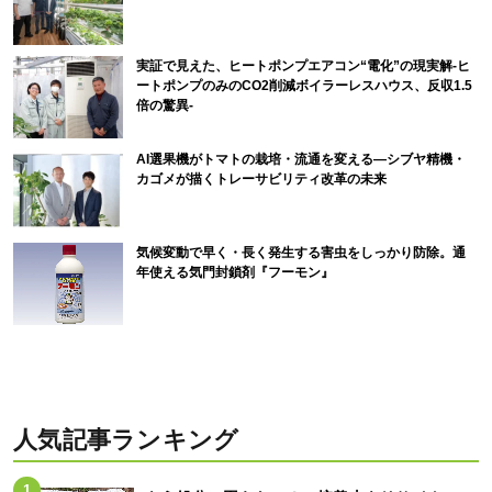
実証で見えた、ヒートポンプエアコン“電化”の現実解-ヒ
ートポンプのみのCO2削減ボイラーレスハウス、反収1.5
倍の驚異-
AI選果機がトマトの栽培・流通を変える―シブヤ精機・
カゴメが描くトレーサビリティ改革の未来
気候変動で早く・長く発生する害虫をしっかり防除。通
年使える気門封鎖剤『フーモン』
人気記事ランキング