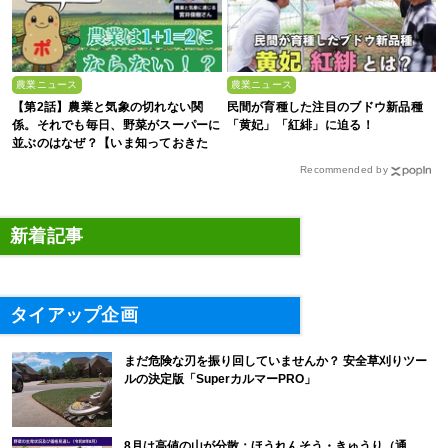
農業ニュース
農業ニュース
【第2話】農業と気象の切れない関
民間が育種した注目のブドウ新品種
係。それでも毎日、野菜がスーパーに
「黄妃」「紅緋」に迫る！
並ぶのはなぜ？【いま知っておきた
い、これからの”食”の話】
Recommended by
新着記事
タイアップ企画
まだ危険な刃を振り回していませんか？ 安全草刈りツー
ルの決定版「SuperカルマーPRO」
8月は高値の山が分散：ほうれんそう・きゅうり（通