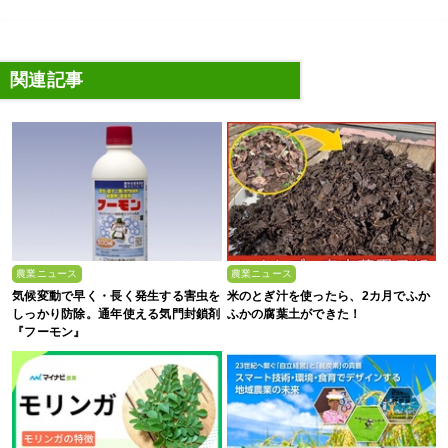
関連記事
農業ニュース
農業ニュース
気候変動で早く・長く発生する害虫を
米のとぎ汁を使ったら、2カ月でふか
しっかり防除。通年使える気門封鎖剤
ふかの腐葉土ができた！
『フーモン』