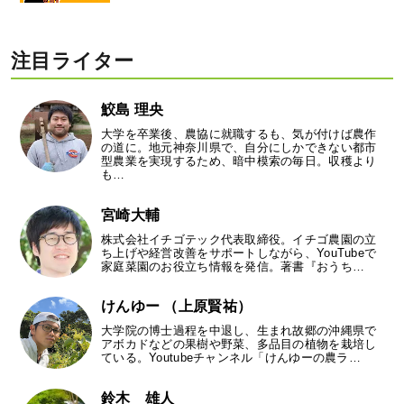
注目ライター
鮫島 理央
大学を卒業後、農協に就職するも、気が付けば農作
の道に。地元神奈川県で、自分にしかできない都市
型農業を実現するため、暗中模索の毎日。収穫より
も…
宮崎大輔
株式会社イチゴテック代表取締役。イチゴ農園の立
ち上げや経営改善をサポートしながら、YouTubeで
家庭菜園のお役立ち情報を発信。著書『おうち…
けんゆー （上原賢祐）
大学院の博士過程を中退し、生まれ故郷の沖縄県で
アボカドなどの果樹や野菜、多品目の植物を栽培し
ている。Youtubeチャンネル「けんゆーの農ラ…
鈴木 雄人