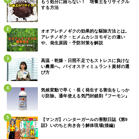
もう処分に困らない！ 培養土をリサイクル
する方法
オオアレチノギクの効果的な駆除方法とは。
アレチノギク・ヒメムカシヨモギとの違い
や、発生原因・予防対策を解説
高温・乾燥・日照不足でもストレスに負けな
い農業へ。バイオスティミュラント資材の選
び方
気候変動で早く・長く発生する害虫をしっか
り防除。通年使える気門封鎖剤『フーモン』
【マンガ】ハンターガールの害獣日誌《第9
話》いのちと向き合う解体現場(後編)