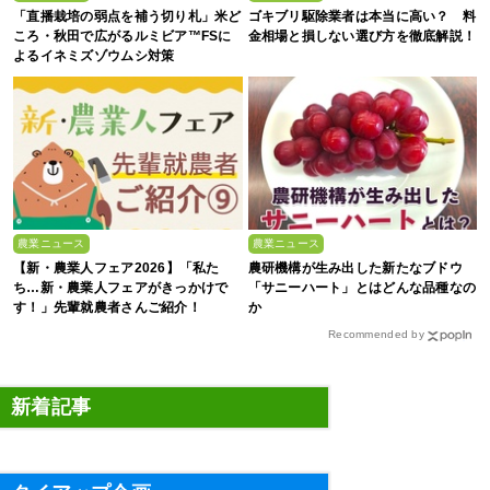
「直播栽培の弱点を補う切り札」米ど
ゴキブリ駆除業者は本当に高い？ 料
ころ・秋田で広がるルミビア™FSに
金相場と損しない選び方を徹底解説！
よるイネミズゾウムシ対策
農業ニュース
農業ニュース
【新・農業人フェア2026】「私た
農研機構が生み出した新たなブドウ
ち…新・農業人フェアがきっかけで
「サニーハート」とはどんな品種なの
す！」先輩就農者さんご紹介！
か
Recommended by
新着記事