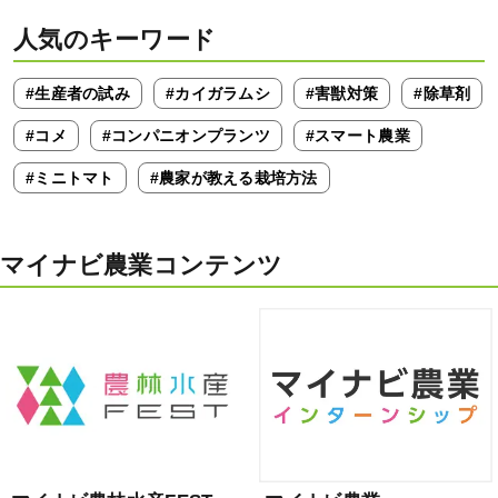
人気のキーワード
#生産者の試み
#カイガラムシ
#害獣対策
#除草剤
#コメ
#コンパニオンプランツ
#スマート農業
#ミニトマト
#農家が教える栽培方法
マイナビ農業コンテンツ