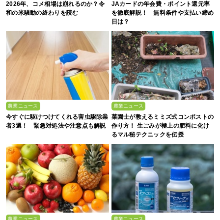
2026年、コメ相場は崩れるのか？令
JAカードの年会費・ポイント還元率
和の米騒動の終わりを読む
を徹底解説！ 無料条件や支払い締め
日は？
農業ニュース
農業ニュース
今すぐに駆けつけてくれる害虫駆除業
菜園士が教えるミミズ式コンポストの
者3選！ 緊急対処法や注意点も解説
作り方！ 生ごみが極上の肥料に化け
るマル秘テクニックを伝授
農業ニュース
農業ニュース