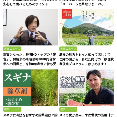
安心して食べるためのポイント
「スーパーうね草取りまーVA」
農業ニュース
農業ニュース
現実となった、神明HDトップの「警
島根の魅力をもっと知ってほしくて…
告」。銘柄米の店頭価格3000円台前
ご縁の国から、あなた向けの「移住就
半への回帰と、令和8年産米に待ち受
農促進プログラム」はじめます！！
ける“大暴落”の可能性
農業ニュース
農業ニュース
スギナに有効なおすすめ除草剤は？除
スイカ愛が生み出す次世代の品種【ナ