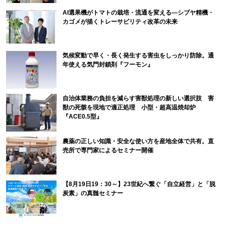
AI選果機がトマトの栽培・流通を変える―シブヤ精機・
カゴメが描くトレーサビリティ改革の未来
気候変動で早く・長く発生する害虫をしっかり防除。通
年使える気門封鎖剤『フーモン』
自治体業務の負担を減らす害獣処理の新しい選択肢 害
獣の死骸を現地で適正処理 小型・超高温焼却炉
『ACE0.5型』
農薬の正しい知識・安全な使い方を産地全体で共有。直
売所で専門家によるセミナー開催
【8月19日19：30～】23世紀へ繋ぐ「自立経営」と「脱
炭素」の真髄セミナー