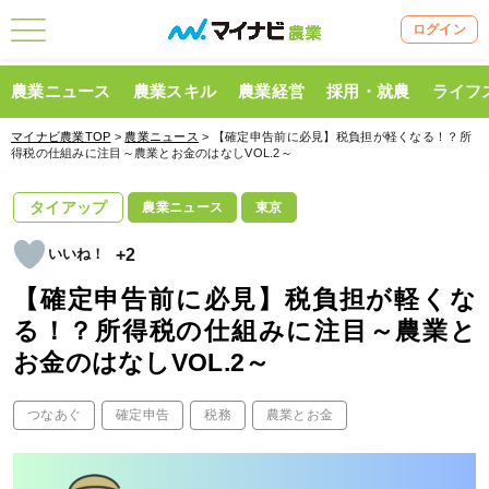
ログイン
農業ニュース
農業スキル
農業経営
採用・就農
ライフ
マイナビ農業TOP
>
農業ニュース
> 【確定申告前に必見】税負担が軽くなる！？所
得税の仕組みに注目～農業とお金のはなしVOL.2～
タイアップ
農業ニュース
東京
+2
【確定申告前に必見】税負担が軽くな
る！？所得税の仕組みに注目～農業と
お金のはなしVOL.2～
つなあぐ
確定申告
税務
農業とお金