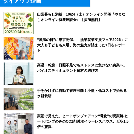
タイアップ企画
山梨暮らし満載！10/24（土）オンライン開催『やまな
しオンライン就農座談会』【参加無料】
“漁師の日”に東京開催。「漁業就業支援フェア2026」に
大人も子どもも来場。海の魅力が詰まった1日をレポー
ト
高温・乾燥・日照不足でもストレスに負けない農業へ。
バイオスティミュラント資材の選び方
手をかけずに自動で管理可能！小型・低コストで始める
水耕栽培
実証で見えた、ヒートポンプエアコン“電化”の現実解-ヒ
ートポンプのみのCO2削減ボイラーレスハウス、反収1.5
倍の驚異-