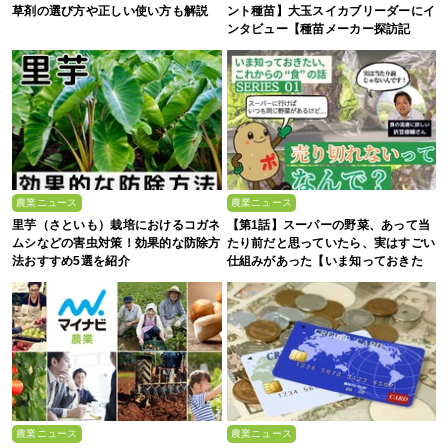
草剤の選び方や正しい使い方も解説
ント種苗】大玉スイカブリーダーにイ
ンタビュー【種苗メーカー探訪記
Vol.4】
農業ニュース
農業ニュース
里芋（さといも）栽培におけるコガネ
【第1話】スーパーの野菜、あって当
ムシなどの害虫対策！効果的な防除方
たり前だと思っていたら、実はすごい
法おすすめ5選を紹介
仕組みがあった【いま知っておきた
い、これからの”食”の話】
農業ニュース
農業ニュース