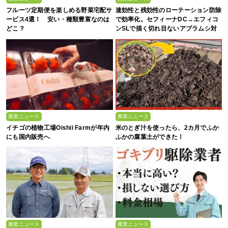
フルーツ定期便を楽しめる野菜宅配サ
速効性と残効性のローテーション防除
ービス4選！ 安い・種類豊富なのは
で効率化。セフィーナDC→エフィコ
どこ？
ンSLで描く切れ目ないアブラムシ対
策
農業ニュース
農業ニュース
イチゴの植物工場Oishii Farmが年内
米のとぎ汁を使ったら、2カ月でふか
にも国内販売へ
ふかの腐葉土ができた！
農業ニュース
農業ニュース