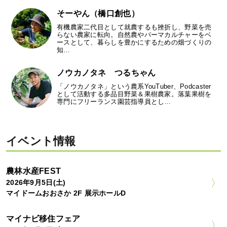
そーやん（橋口創也）
有機農家二代目として就農するも挫折し、野菜を売
らない農家に転向。自然農やパーマカルチャーをベ
ースとして、暮らしを豊かにするための畑づくりの
知…
ノウカノタネ つるちゃん
「ノウカノタネ」という農系YouTuber、Podcaster
として活動する多品目野菜＆果樹農家。落葉果樹を
専門にフリーランス園芸指導員とし…
イベント情報
農林水産FEST
2026年9月5日(土)
マイドームおおさか 2F 展示ホールD
マイナビ移住フェア