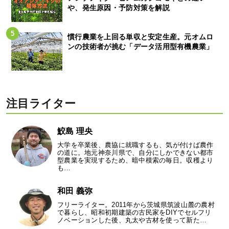
や、発生原因・予防対策を解説
慣行農業を上回る単収と安定生産。元オムロ
ンの技術者が挑む「データ活用型有機農業」
注目ライター
鮫島 理央
大学を卒業後、農協に就職するも、気が付けば農作
の道に。地元神奈川県で、自分にしかできない都市
型農業を実現するため、暗中模索の毎日。収穫より
も…
和田 義弥
フリーライター。2011年から茨城県筑波山麓の農村
で暮らし、昭和初期建築の古民家をDIYでセルフリ
ノベーションした後、丸太や古材を使って新た…