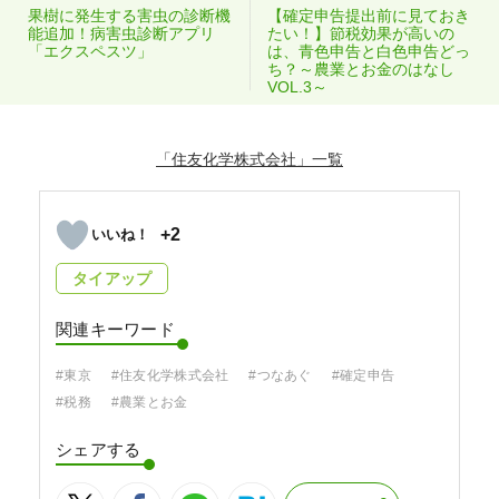
果樹に発生する害虫の診断機
【確定申告提出前に見ておき
能追加！病害虫診断アプリ
たい！】節税効果が高いの
「エクスペスツ」
は、青色申告と白色申告どっ
ち？～農業とお金のはなし
VOL.3～
「住友化学株式会社」
+2
タイアップ
関連キーワード
#東京
#住友化学株式会社
#つなあぐ
#確定申告
#税務
#農業とお金
シェアする