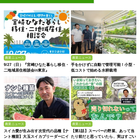
農業ニュース
農業ニュース
9/27（日）『宮崎ひなた暮らし移住・
手をかけずに自動で管理可能！小型・
二地域居住相談会in東京』
低コストで始める水耕栽培
農業ニュース
農業ニュース
スイカ愛が生み出す次世代の品種【ナ
【第1話】スーパーの野菜、あって当
ント種苗】大玉スイカブリーダーにイ
たり前だと思っていたら、実はすごい