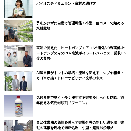
バイオスティミュラント資材の選び方
手をかけずに自動で管理可能！小型・低コストで始める
水耕栽培
実証で見えた、ヒートポンプエアコン“電化”の現実解-ヒ
ートポンプのみのCO2削減ボイラーレスハウス、反収1.5
倍の驚異-
AI選果機がトマトの栽培・流通を変える―シブヤ精機・
カゴメが描くトレーサビリティ改革の未来
気候変動で早く・長く発生する害虫をしっかり防除。通
年使える気門封鎖剤『フーモン』
自治体業務の負担を減らす害獣処理の新しい選択肢 害
獣の死骸を現地で適正処理 小型・超高温焼却炉