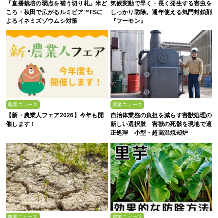
「直播栽培の弱点を補う切り札」米ど
気候変動で早く・長く発生する害虫を
ころ・秋田で広がるルミビア™FSに
しっかり防除。通年使える気門封鎖剤
よるイネミズゾウムシ対策
『フーモン』
農業ニュース
農業ニュース
【新・農業人フェア2026】今年も開
自治体業務の負担を減らす害獣処理の
催します！
新しい選択肢 害獣の死骸を現地で適
正処理 小型・超高温焼却炉
『ACE0.5型』
農業ニュース
農業ニュース