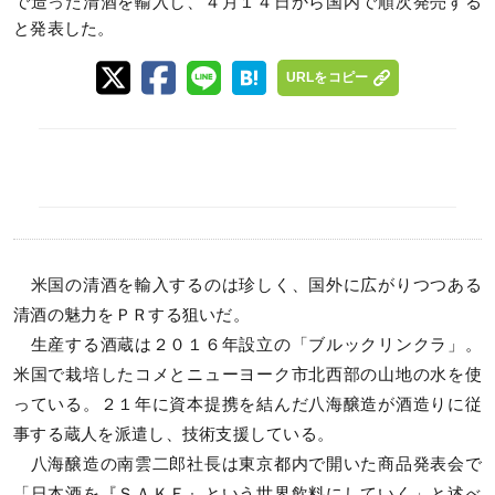
で造った清酒を輸入し、４月１４日から国内で順次発売する
と発表した。
URLをコピー
米国の清酒を輸入するのは珍しく、国外に広がりつつある
清酒の魅力をＰＲする狙いだ。
生産する酒蔵は２０１６年設立の「ブルックリンクラ」。
米国で栽培したコメとニューヨーク市北西部の山地の水を使
っている。２１年に資本提携を結んだ八海醸造が酒造りに従
事する蔵人を派遣し、技術支援している。
八海醸造の南雲二郎社長は東京都内で開いた商品発表会で
「日本酒を『ＳＡＫＥ』という世界飲料にしていく」と述べ