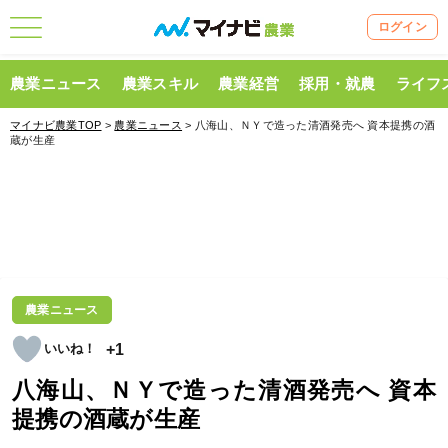
ログイン
農業ニュース
農業スキル
農業経営
採用・就農
ライフ
マイナビ農業TOP
>
農業ニュース
> 八海山、ＮＹで造った清酒発売へ 資本提携の酒
蔵が生産
農業ニュース
+1
八海山、ＮＹで造った清酒発売へ 資本
提携の酒蔵が生産