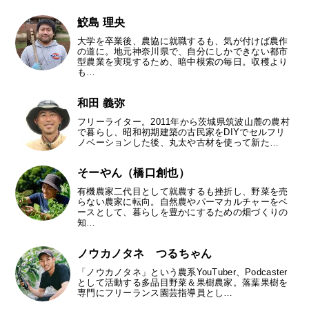
鮫島 理央
大学を卒業後、農協に就職するも、気が付けば農作
の道に。地元神奈川県で、自分にしかできない都市
型農業を実現するため、暗中模索の毎日。収穫より
も…
和田 義弥
フリーライター。2011年から茨城県筑波山麓の農村
で暮らし、昭和初期建築の古民家をDIYでセルフリ
ノベーションした後、丸太や古材を使って新た…
そーやん（橋口創也）
有機農家二代目として就農するも挫折し、野菜を売
らない農家に転向。自然農やパーマカルチャーをベ
ースとして、暮らしを豊かにするための畑づくりの
知…
ノウカノタネ つるちゃん
「ノウカノタネ」という農系YouTuber、Podcaster
として活動する多品目野菜＆果樹農家。落葉果樹を
専門にフリーランス園芸指導員とし…