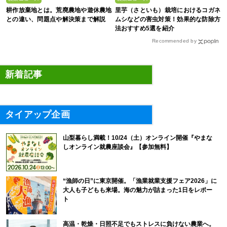
耕作放棄地とは。荒廃農地や遊休農地
里芋（さといも）栽培におけるコガネ
との違い、問題点や解決策まで解説
ムシなどの害虫対策！効果的な防除方
法おすすめ5選を紹介
Recommended by
新着記事
タイアップ企画
山梨暮らし満載！10/24（土）オンライン開催『やまな
しオンライン就農座談会』【参加無料】
“漁師の日”に東京開催。「漁業就業支援フェア2026」に
大人も子どもも来場。海の魅力が詰まった1日をレポー
ト
高温・乾燥・日照不足でもストレスに負けない農業へ。