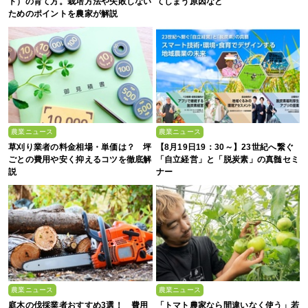
ト）の育て方。栽培方法や失敗しない
てしまう原因など
ためのポイントを農家が解説
農業ニュース
農業ニュース
草刈り業者の料金相場・単価は？ 坪
【8月19日19：30～】23世紀へ繋ぐ
ごとの費用や安く抑えるコツを徹底解
「自立経営」と「脱炭素」の真髄セミ
説
ナー
農業ニュース
農業ニュース
庭木の伐採業者おすすめ3選！ 費用
「トマト農家なら間違いなく使う」若