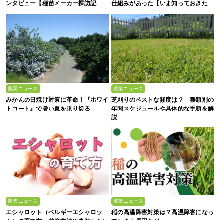
ンタビュー【種苗メーカー探訪記
仕組みがあった【いま知っておきた
Vol.4】
い、これからの”食”の話】
農業ニュース
農業ニュース
みかんの日焼け対策に革命！『ホワイ
芝刈りのベストな頻度は？ 種類別の
トコート』で暑い夏を乗り切る
年間スケジュールや具体的な手順を解
説
農業ニュース
農業ニュース
エシャロット（ベルギーエシャロッ
稲の高温障害対策は？高温障害になっ