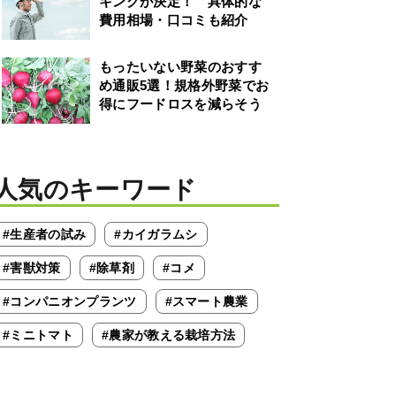
キングが決定！ 具体的な
費用相場・口コミも紹介
もったいない野菜のおすす
め通販5選！規格外野菜でお
得にフードロスを減らそう
人気のキーワード
#生産者の試み
#カイガラムシ
#害獣対策
#除草剤
#コメ
#コンパニオンプランツ
#スマート農業
#ミニトマト
#農家が教える栽培方法