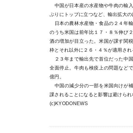
中国が日本産の水産物や牛肉の輸入
ぶりにトップに立つなど、輸出拡大の
日本の農林水産物・食品の２４年輸
のうち米国は前年比１７・８％伸び
酒の増加が目立った。米国が課す関
枠とそれ以外に２６・４％が適用され
２３年まで輸出先で首位だった中国
全面停止。牛肉も検疫上の問題など
億円。
中国の減少分の一部を米国向けが補
課されることになると影響は避けられ
(c)KYODONEWS