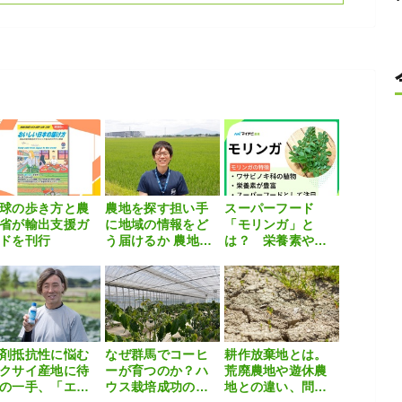
球の歩き方と農
農地を探す担い手
スーパーフード
省が輸出支援ガ
に地域の情報をど
「モリンガ」と
ドを刊行
う届けるか 農地マ
は？ 栄養素や活
ッチングにつなが
用法、家庭菜園の
る常総市の取り組
方法などを解説
み
剤抵抗性に悩む
なぜ群馬でコーヒ
耕作放棄地とは。
クサイ産地に待
ーが育つのか？ハ
荒廃農地や遊休農
の一手、「エフ
ウス栽培成功の秘
地との違い、問題