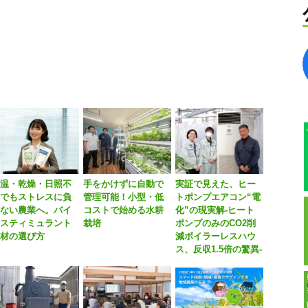
高温・乾燥・日照不
手をかけずに自動で
実証で見えた、ヒー
足でもストレスに負
管理可能！小型・低
トポンプエアコン“電
けない農業へ。バイ
コストで始める水耕
化”の現実解-ヒート
オスティミュラント
栽培
ポンプのみのCO2削
資材の選び方
減ボイラーレスハウ
ス、反収1.5倍の驚異-