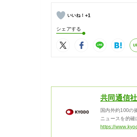
+1
シェアする
U
共同通信
国内外約100
ニュースを的確
https://www.kyo