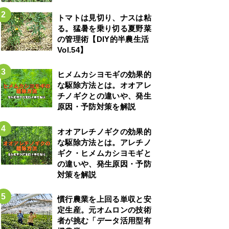
トマトは見切り、ナスは粘
る。猛暑を乗り切る夏野菜
の管理術【DIY的半農生活
Vol.54】
ヒメムカシヨモギの効果的
な駆除方法とは。オオアレ
チノギクとの違いや、発生
原因・予防対策を解説
オオアレチノギクの効果的
な駆除方法とは。アレチノ
ギク・ヒメムカシヨモギと
の違いや、発生原因・予防
対策を解説
慣行農業を上回る単収と安
定生産。元オムロンの技術
者が挑む「データ活用型有