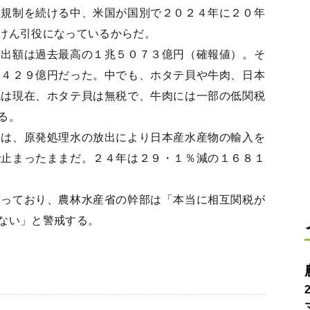
規制を続ける中、米国が国別で２０２４年に２０年
けん引役になっているからだ。
出額は過去最高の１兆５０７３億円（確報値）。そ
２４２９億円だった。中でも、ホタテ貝や牛肉、日本
税は現在、ホタテ貝は無税で、牛肉には一部の低関税
る。
は、原発処理水の放出により日本産水産物の輸入を
で止まったままだ。２４年は２９・１％減の１６８１
っており、農林水産省の幹部は「本当に相互関税が
ない」と警戒する。