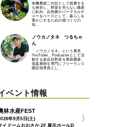
有機農家二代目として就農する
も挫折し、野菜を売らない農家
に転向。自然農やパーマカルチ
ャーをベースとして、暮らしを
豊かにするための畑づくりの
知…
ノウカノタネ つるちゃ
ん
「ノウカノタネ」という農系
YouTuber、Podcasterとして活
動する多品目野菜＆果樹農家。
落葉果樹を専門にフリーランス
園芸指導員とし…
イベント情報
農林水産FEST
2026年9月5日(土)
マイドームおおさか 2F 展示ホールD