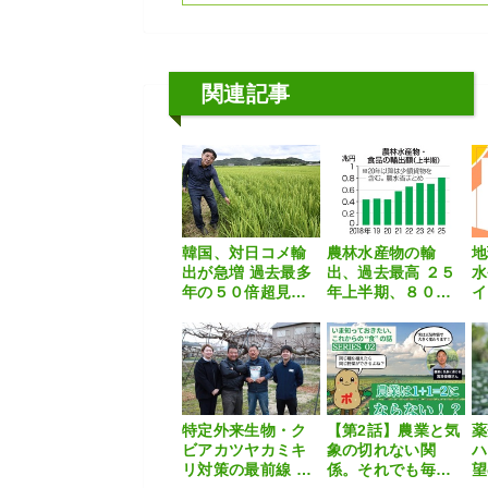
関連記事
韓国、対日コメ輸
農林水産物の輸
地
出が急増 過去最多
出、過去最高 ２５
水
年の５０倍超見込
年上半期、８０９
イ
む
７億円
特定外来生物・ク
【第2話】農業と気
薬
ビアカツヤカミキ
象の切れない関
ハ
リ対策の最前線 〜
係。それでも毎
望