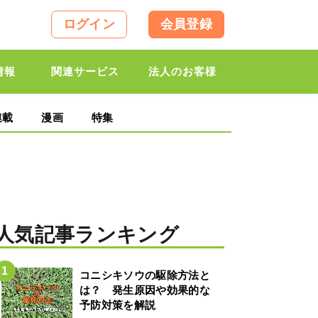
ログイン
会員登録
情報
関連サービス
法人のお客様
連載
漫画
特集
人気記事ランキング
コニシキソウの駆除方法と
は？ 発生原因や効果的な
予防対策を解説