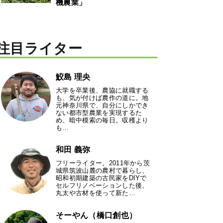
機農業」
注目ライター
鮫島 理央
大学を卒業後、農協に就職する
も、気が付けば農作の道に。地
元神奈川県で、自分にしかでき
ない都市型農業を実現するた
め、暗中模索の毎日。収穫より
も…
和田 義弥
フリーライター。2011年から茨
城県筑波山麓の農村で暮らし、
昭和初期建築の古民家をDIYで
セルフリノベーションした後、
丸太や古材を使って新た…
そーやん（橋口創也）