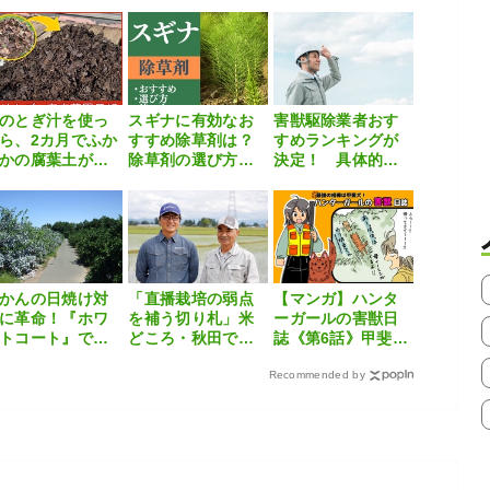
コンSL」でロー
訣とは
点や解決策まで解
ーション防除を
説
新
のとぎ汁を使っ
スギナに有効なお
害獣駆除業者おす
ら、2カ月でふか
すすめ除草剤は？
すめランキングが
かの腐葉土がで
除草剤の選び方や
決定！ 具体的な
た！
正しい使い方も解
費用相場・口コミ
説
も紹介
かんの日焼け対
「直播栽培の弱点
【マンガ】ハンタ
に革命！『ホワ
を補う切り札」米
ーガールの害獣日
トコート』で暑
どころ・秋田で広
誌《第6話》甲斐犬
夏を乗り切る
がるルミビア™FS
「とら」がやって
によるイネミズゾ
Recommended by
きた！
ウムシ対策