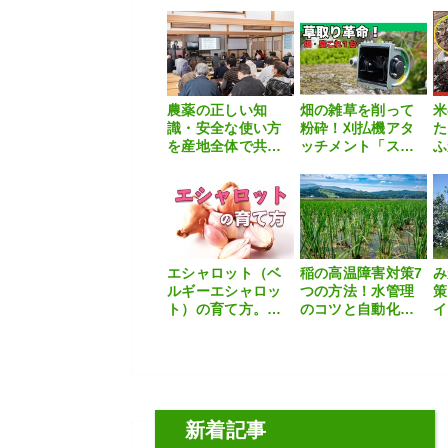
モスピランが拓く
日、野菜がスーパ
ィ
果樹害虫防除の現
ーに並ぶのはな
テ
在地〜
ぜ？【いま知って
刷
おきたい、これか
らの”食”の話】
農薬の正しい知
畑の雑草を削って
米
識・安全な使い方
粉砕！刈払機アタ
た
を産地全体で共
ッチメント「スー
ふ
有。直売所で専門
パーうね草取りま
き
家によるセミナー
ーVA」
開催
エシャロット（ベ
稲の高温障害対策7
み
ルギーエシャロッ
つの方法！水管理
策
ト）の育て方。栽
のコツと自動化の
イ
培方法や失敗しな
すすめ
い
いためのポイント
を農家が解説
新着記事