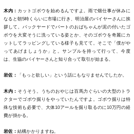
木内：
カットゴボウを始めるんですよ。雨で畑仕事が休みに
なると朝5時くらいに市場に行き、明治屋のバイヤーさんに挨
拶して。バックヤードでパートのおばちゃんが泥の付いたゴ
ボウを大変そうに洗っている姿とか、そのゴボウを奇麗にカ
ットしてラッピングしている様子も見てて。そこで「僕がや
ってあげましょうか」と。サンプルを持って行って、今度
は、生協のバイヤーさんと知り合って取引が始まる。
岩佐：
「もっと欲しい」という話にもなりませんでしたか。
木内：
そうそう。うちのおやじは百馬力ぐらいの大型のトラ
クターでゴボウ掘りをやっていたんですよ。ゴボウ掘りは特
殊な技術も必要で、大体10アールを掘り取るのに10万円の経
費が掛かる。
岩佐：
結構かかりますね。