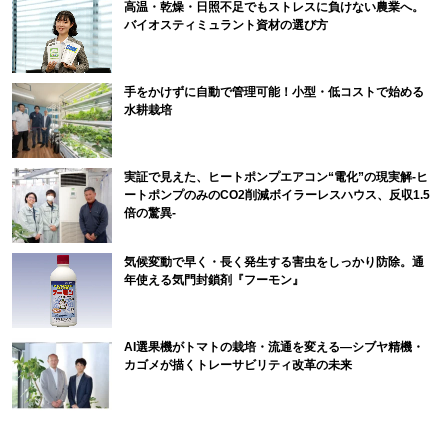
高温・乾燥・日照不足でもストレスに負けない農業へ。
バイオスティミュラント資材の選び方
手をかけずに自動で管理可能！小型・低コストで始める
水耕栽培
実証で見えた、ヒートポンプエアコン“電化”の現実解-ヒ
ートポンプのみのCO2削減ボイラーレスハウス、反収1.5
倍の驚異-
気候変動で早く・長く発生する害虫をしっかり防除。通
年使える気門封鎖剤『フーモン』
AI選果機がトマトの栽培・流通を変える―シブヤ精機・
カゴメが描くトレーサビリティ改革の未来