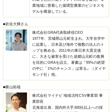
業地域に密着した循環型農業のビジネスモ
デルを構築している。
■岩佐大輝さん
株式会社GRA代表取締役CEO
1977年、宮城県山元町生まれ。大学在学中
に起業し、日本及び海外で複数の法人のト
ップを務める。2011年の東日本大震災後
に、大きな被害を受けた故郷山元町の復興
を目的にGRAを設立。著書は『99%の絶望
の中に「1%のチャンス」は実る』（ダイヤ
モンド社）他。
■横山拓哉
株式会社マイナビ 地域活性CSV事業部 事
業部長
北海道出身。国内外大手300社以上への採