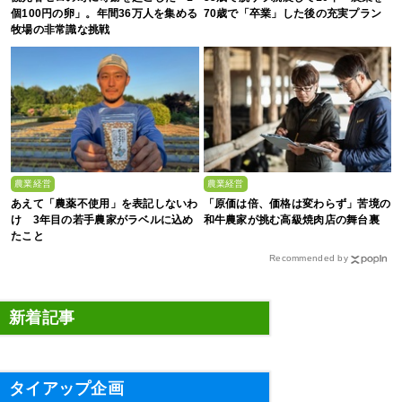
個100円の卵」。年間36万人を集める
70歳で「卒業」した後の充実プラン
牧場の非常識な挑戦
農業経営
農業経営
あえて「農薬不使用」を表記しないわ
「原価は倍、価格は変わらず」苦境の
け 3年目の若手農家がラベルに込め
和牛農家が挑む高級焼肉店の舞台裏
たこと
Recommended by
新着記事
タイアップ企画