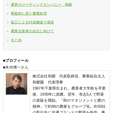
業界のリーディングカンパニー、和郷
客観的に見た農業経営
加工による付加価値で成長
農業生産者の自立に向けて
まとめ
■プロフィール
■木内博一さん
株式会社和郷 代表取締役、農事組合法人
和郷園 代表理事
1967年千葉県生まれ。農業者大学校を卒業
後、1990年に就農。翌年、有志5人で野菜
の直販を開始。「和のマネジメントと郷の
精神」で約90の農家をグループ化。約50社
の取引先に共通ブランドの野菜を販売。事