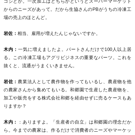
コシとか。一次加工はどちらかというとスーパーマーケット
からのニーズがあって。だから生協さんのPBがうちの冷凍工
場の売上のほとんど。
岩佐：
相当、雇用が増えたんじゃないですか。
木内：
一気に増えましたよ。パートさんだけで100人以上居
る。この冷凍工場もアグリビジネスの重要なパーツ。これを
抜くと、流通がうまくいきません。
岩佐：
農業法人として農作物を作ってもいるし、農産物を他
の農家さんから集めてもいる。和郷園で生産した農産物を、
加工や販売をする株式会社和郷を経由せずに売るケースもあ
りますか？
木内：
：ありますよ。「生産者の自立」は和郷園の理念だか
ら。今までの農家は、作るだけで消費者のニーズやマーケッ