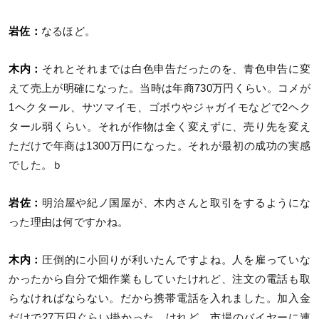
岩佐：
なるほど。
木内：
それとそれまでは白色申告だったのを、青色申告に変
えて売上が明確になった。当時は年商730万円くらい。コメが
1ヘクタール、サツマイモ、ゴボウやジャガイモなどで2ヘク
タール弱くらい。それが作物は全く変えずに、売り先を変え
ただけで年商は1300万円になった。それが最初の成功の実感
でした。ｂ
岩佐：
明治屋や紀ノ国屋が、木内さんと取引をするようにな
った理由は何ですかね。
木内：
圧倒的に小回りが利いたんですよね。人を雇っていな
かったから自分で畑作業もしていたけれど、注文の電話も取
らなければならない。だから携帯電話を入れました。加入金
だけで27万円ぐらい掛かった。けれど、市場のバイヤーに連