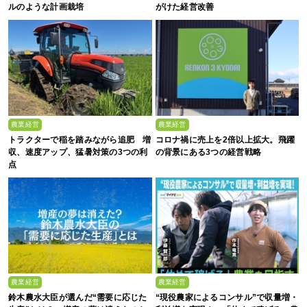
ルのような計画栽培
がけた経営改善
農業経営
農業経営
トラクターで稲を踏みながら追肥 増
コロナ禍に売上を2倍以上拡大。飛躍
収、速度アップ、猛暑対策の3つの利
の背景にある3つの経営戦略
点
農業経営
農業経営
鈴木農水大臣が選んだ“需要に応じた
“現役農家によるコンサル”で収量増・