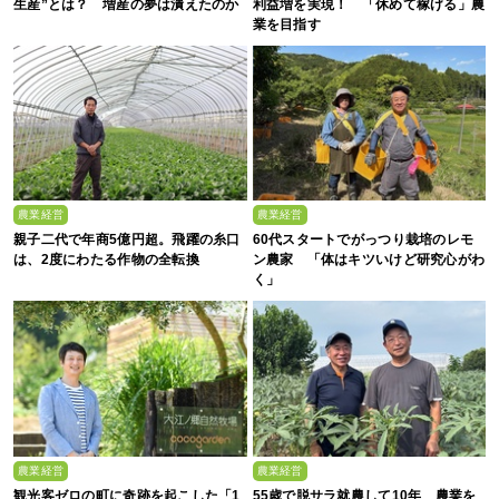
生産”とは？ 増産の夢は潰えたのか
利益増を実現！ 「休めて稼げる」農
業を目指す
農業経営
農業経営
親子二代で年商5億円超。飛躍の糸口
60代スタートでがっつり栽培のレモ
は、2度にわたる作物の全転換
ン農家 「体はキツいけど研究心がわ
く」
農業経営
農業経営
観光客ゼロの町に奇跡を起こした「1
55歳で脱サラ就農して10年 農業を