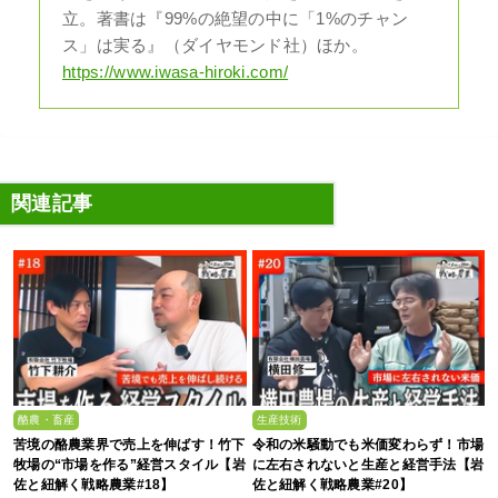
立。著書は『99%の絶望の中に「1%のチャン
ス」は実る』（ダイヤモンド社）ほか。
https://www.iwasa-hiroki.com/
関連記事
酪農・畜産
生産技術
苦境の酪農業界で売上を伸ばす！竹下
令和の米騒動でも米価変わらず！市場
牧場の“市場を作る”経営スタイル【岩
に左右されないと生産と経営手法【岩
佐と紐解く戦略農業#18】
佐と紐解く戦略農業#20】