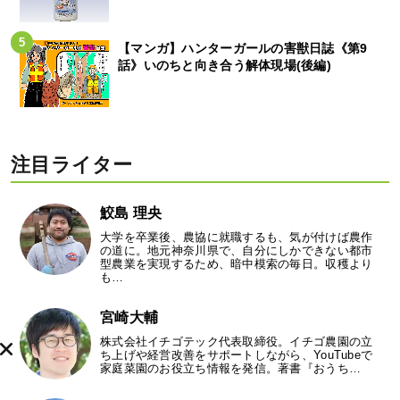
【マンガ】ハンターガールの害獣日誌《第9
話》いのちと向き合う解体現場(後編)
注目ライター
鮫島 理央
大学を卒業後、農協に就職するも、気が付けば農作
の道に。地元神奈川県で、自分にしかできない都市
型農業を実現するため、暗中模索の毎日。収穫より
も…
宮崎大輔
株式会社イチゴテック代表取締役。イチゴ農園の立
ち上げや経営改善をサポートしながら、YouTubeで
家庭菜園のお役立ち情報を発信。著書『おうち…