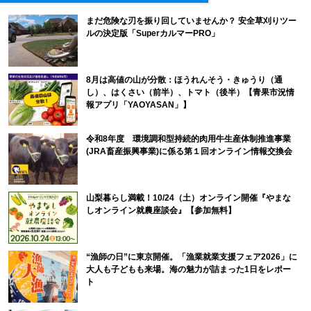
まだ危険な刃を振り回していませんか？ 安全草刈りツー
ルの決定版「SuperカルマーPRO」
8月は高値の山が分散：ほうれんそう・きゅうり（通
し）、はくさい（前半）、トマト（後半）【青果市況情
報アプリ「YAOYASAN」】
令和8年度 環境調和型持続的肉用牛生産体制推進事業
(JRA畜産振興事業)に係る第１回オンライン情報交換会
山梨暮らし満載！10/24（土）オンライン開催『やまな
しオンライン就農座談会』【参加無料】
“漁師の日”に東京開催。「漁業就業支援フェア2026」に
大人も子どもも来場。海の魅力が詰まった1日をレポー
ト