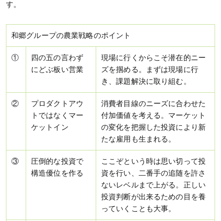
す。
和郷グループの農業戦略のポイント
①
四の五の言わず
現場に行くからこそ潜在的ニー
にどぶ板い営業
ズを掴める。まずは現場に行
き、課題解決に取り組む。
②
プロダクトアウ
消費者目線のニーズに合わせた
トではなくマー
付加価値を考える。マーケット
ケットイン
の変化を把握した投資により新
たな雇用も生まれる。
③
圧倒的な投資で
ここぞという時は思い切って投
構造優位を作る
資を行い、二番手の追随を許さ
ないレベルまで上がる。正しい
投資判断が出来るための目を養
っていくことも大事。