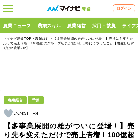
ログイン
農業ニュース
農業スキル
農業経営
採用・就農
ライフ
マイナビ農業TOP
>
農業経営
> 【多事業展開の雄がついに登場！】売り先を変えた
だけで売上倍増！100億超のグループ社長が駆け出し時代にやったこと【岩佐と紐解
く戦略農業#15】
農業経営
千葉
+8
【多事業展開の雄がついに登場！】売
り先を変えただけで売上倍増！100億超