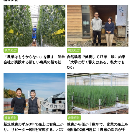
農業経営
農業経営
「農業はもうからない」を覆す 証券
自然栽培で就農して17年 娘に約束
会社が実践する新しい農業の勝ち筋
「大学に行く蓄えはある。私大でも
OK」
農業経営
農業経営
新規就農わずか3年で売上は右肩上が
就農から僅か十数年で、家業の売上を
り。リピーター9割を実現する、パズ
4倍増の2億円超に！農家の次男が手