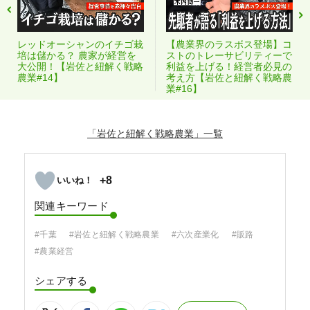
レッドオーシャンのイチゴ栽
【農業界のラスボス登場】コ
培は儲かる？ 農家が経営を
ストのトレーサビリティーで
大公開！【岩佐と紐解く戦略
利益を上げる！経営者必見の
農業#14】
考え方【岩佐と紐解く戦略農
業#16】
「岩佐と紐解く戦略農業」
+8
関連キーワード
#千葉
#岩佐と紐解く戦略農業
#六次産業化
#販路
#農業経営
シェアする