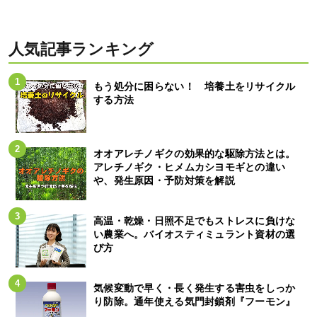
人気記事ランキング
もう処分に困らない！ 培養土をリサイクル
する方法
オオアレチノギクの効果的な駆除方法とは。
アレチノギク・ヒメムカシヨモギとの違い
や、発生原因・予防対策を解説
高温・乾燥・日照不足でもストレスに負けな
い農業へ。バイオスティミュラント資材の選
び方
気候変動で早く・長く発生する害虫をしっか
り防除。通年使える気門封鎖剤『フーモン』