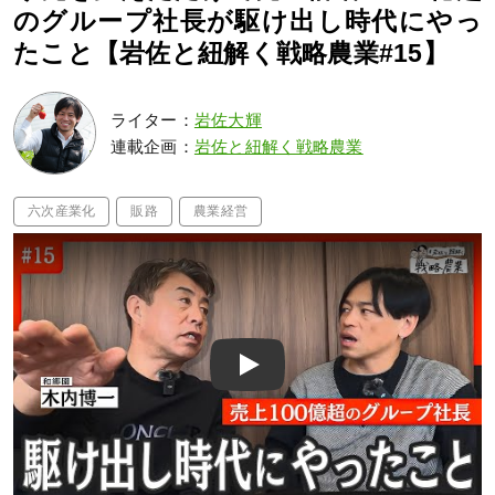
のグループ社長が駆け出し時代にやっ
たこと【岩佐と紐解く戦略農業#15】
ライター：
岩佐大輝
連載企画：
岩佐と紐解く戦略農業
六次産業化
販路
農業経営
Play