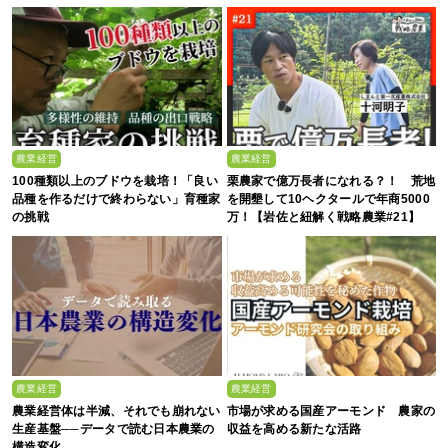
農業経営
農業経営
100種類以上のブドウを栽培！「良い
栗農家で億万長者になれる？！ 荒地
品種を作るだけで終わらない」育種家
を開墾して10ヘクタールで年商5000
の挑戦
万！【岩佐と紐解く戦略農業#21】
農業経営
農業経営
農業経営体は半減、それでも崩れない
市場が求める国産アーモンド 農家の
生産基盤──データで読む日本農業の
収益を高める新たな活路
構造変化