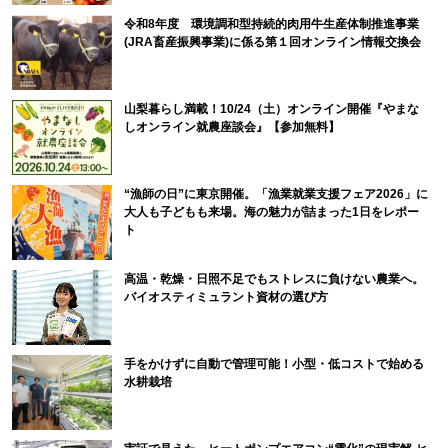
令和8年度 環境調和型持続的肉用牛生産体制推進事業
(JRA畜産振興事業)に係る第１回オンライン情報交換会
山梨暮らし満載！10/24（土）オンライン開催『やまな
しオンライン就農座談会』【参加無料】
“漁師の日”に東京開催。「漁業就業支援フェア2026」に
大人も子どもも来場。海の魅力が詰まった1日をレポー
ト
高温・乾燥・日照不足でもストレスに負けない農業へ。
バイオスティミュラント資材の選び方
手をかけずに自動で管理可能！小型・低コストで始める
水耕栽培