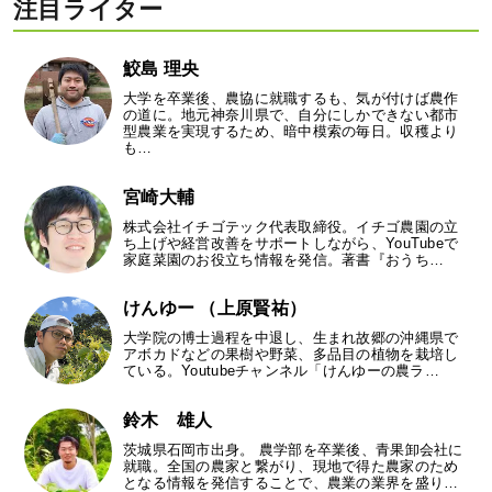
注目ライター
鮫島 理央
大学を卒業後、農協に就職するも、気が付けば農作
の道に。地元神奈川県で、自分にしかできない都市
型農業を実現するため、暗中模索の毎日。収穫より
も…
宮崎大輔
株式会社イチゴテック代表取締役。イチゴ農園の立
ち上げや経営改善をサポートしながら、YouTubeで
家庭菜園のお役立ち情報を発信。著書『おうち…
けんゆー （上原賢祐）
大学院の博士過程を中退し、生まれ故郷の沖縄県で
アボカドなどの果樹や野菜、多品目の植物を栽培し
ている。Youtubeチャンネル「けんゆーの農ラ…
鈴木 雄人
茨城県石岡市出身。 農学部を卒業後、青果卸会社に
就職。全国の農家と繋がり、現地で得た農家のため
となる情報を発信することで、農業の業界を盛り…