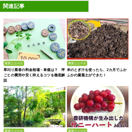
関連記事
農業ニュース
農業ニュース
草刈り業者の料金相場・単価は？ 坪
米のとぎ汁を使ったら、2カ月でふか
ごとの費用や安く抑えるコツを徹底解
ふかの腐葉土ができた！
説
農業ニュース
農業ニュース