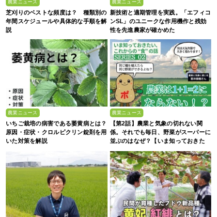
農業ニュース
農業ニュース
芝刈りのベストな頻度は？ 種類別の
新技術と適期管理を実践。「エフィコ
年間スケジュールや具体的な手順を解
ンSL」のユニークな作用機作と残効
説
性を先進農家が確かめた
農業ニュース
農業ニュース
いちご栽培の病害である萎黄病とは？
【第2話】農業と気象の切れない関
原因・症状・クロルピクリン錠剤を用
係。それでも毎日、野菜がスーパーに
いた対策を解説
並ぶのはなぜ？【いま知っておきた
い、これからの”食”の話】