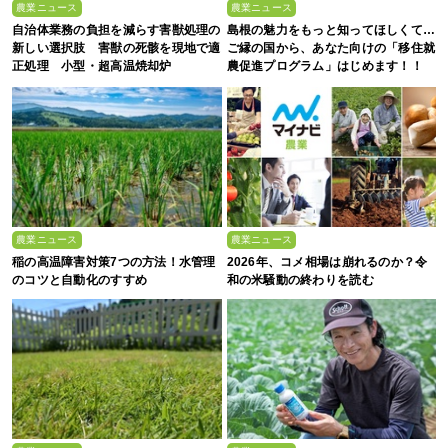
農業ニュース
農業ニュース
自治体業務の負担を減らす害獣処理の
島根の魅力をもっと知ってほしくて…
新しい選択肢 害獣の死骸を現地で適
ご縁の国から、あなた向けの「移住就
正処理 小型・超高温焼却炉
農促進プログラム」はじめます！！
『ACE0.5型』
農業ニュース
農業ニュース
稲の高温障害対策7つの方法！水管理
2026年、コメ相場は崩れるのか？令
のコツと自動化のすすめ
和の米騒動の終わりを読む