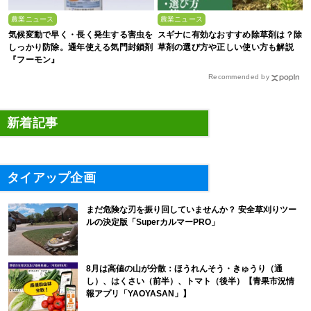
農業ニュース
農業ニュース
気候変動で早く・長く発生する害虫を
スギナに有効なおすすめ除草剤は？除
しっかり防除。通年使える気門封鎖剤
草剤の選び方や正しい使い方も解説
『フーモン』
Recommended by
新着記事
タイアップ企画
まだ危険な刃を振り回していませんか？ 安全草刈りツー
ルの決定版「SuperカルマーPRO」
8月は高値の山が分散：ほうれんそう・きゅうり（通
し）、はくさい（前半）、トマト（後半）【青果市況情
報アプリ「YAOYASAN」】