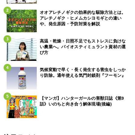
オオアレチノギクの効果的な駆除方法とは。
アレチノギク・ヒメムカシヨモギとの違い
や、発生原因・予防対策を解説
高温・乾燥・日照不足でもストレスに負けな
い農業へ。バイオスティミュラント資材の選
び方
気候変動で早く・長く発生する害虫をしっか
り防除。通年使える気門封鎖剤『フーモン』
【マンガ】ハンターガールの害獣日誌《第9
話》いのちと向き合う解体現場(後編)