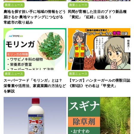
農業ニュース
農業ニュース
農地を探す担い手に地域の情報をどう
民間が育種した注目のブドウ新品種
届けるか 農地マッチングにつながる
「黄妃」「紅緋」に迫る！
常総市の取り組み
農業ニュース
農業ニュース
スーパーフード「モリンガ」とは？
【マンガ】ハンターガールの害獣日誌
栄養素や活用法、家庭菜園の方法など
《第5話》その名は「甲斐犬」
を解説