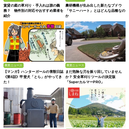
賃貸の庭の草刈り・手入れは誰の義
農研機構が生み出した新たなブドウ
務？ 物件別の対応やおすすめ業者を
「サニーハート」とはどんな品種なの
紹介
か
農業ニュース
農業ニュース
【マンガ】ハンターガールの害獣日誌
まだ危険な刃を振り回していません
《第6話》甲斐犬「とら」がやってき
か？ 安全草刈りツールの決定版
た！
「SuperカルマーPRO」