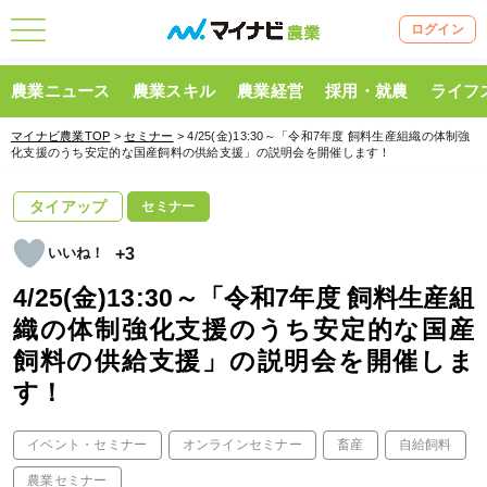
ログイン
農業ニュース
農業スキル
農業経営
採用・就農
ライフ
マイナビ農業TOP
>
セミナー
> 4/25(金)13:30～「令和7年度 飼料生産組織の体制強
化支援のうち安定的な国産飼料の供給支援」の説明会を開催します！
タイアップ
セミナー
+3
4/25(金)13:30～「令和7年度 飼料生産組
織の体制強化支援のうち安定的な国産
飼料の供給支援」の説明会を開催しま
す！
イベント・セミナー
オンラインセミナー
畜産
自給飼料
農業セミナー