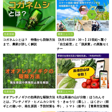
生産技術
農業ニュース
コガネムシとは？ 特徴から防除方法
【8月19日19：30～】23世紀へ繋ぐ
まで、農家が詳しく解説
「自立経営」と「脱炭素」の真髄セミ
ナー
生産技術
農業ニュース
オオアレチノギクの効果的な駆除方法
8月は高値の山が分散：ほうれんそ
とは。アレチノギク・ヒメムカシヨモ
う・きゅうり（通し）、はくさい（前
ギとの違いや、発生原因・予防対策を
半）、トマト（後半）【青果市況情報
解説
アプリ「YAOYASAN」】