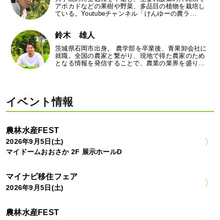
アボカドなどの果樹や野菜、多品目の植物を栽培し
ている。Youtubeチャンネル「けんゆーの農ラ…
鈴木 雄人
茨城県石岡市出身。 農学部を卒業後、青果卸会社に
就職。全国の農家と繋がり、現地で得た農家のため
となる情報を発信することで、農業の業界を盛り…
イベント情報
農林水産FEST
2026年9月5日(土)
マイドームおおさか 2F 展示ホールD
マイナビ移住フェア
2026年9月5日(土)
農林水産FEST