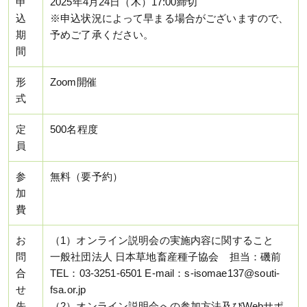
申
2025年4月24日（木）17:00締切
込
※申込状況によって早まる場合がございますので、
期
予めご了承ください。
間
形
Zoom開催
式
定
500名程度
員
参
無料（要予約）
加
費
お
（1）オンライン説明会の実施内容に関すること
問
一般社団法人 日本草地畜産種子協会 担当：磯前
合
TEL：03-3251-6501 E-mail：s-isomae137@souti-
せ
fsa.or.jp
先
（2）オンライン説明会への参加方法及びWebサポ