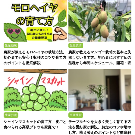
生産技術
生産技術
農家が教えるモロヘイヤの栽培方法。
農家が教えるマンゴー栽培の基本と失
初心者でも安心！収穫のコツや育て方
敗しない育て方。初心者におすすめの
のポイントを徹底解説
品種から年間スケジュール、開花・収
穫のコツまで徹底解説
生産技術
生産技術
シャインマスカットの育て方 皮ごと
テーブルヤシを大きく美しく育てる方
食べられる高級ブドウを家庭で！
法を愛好家が解説。剪定のコツや増や
し方、植え替えのポイントなど徹底解