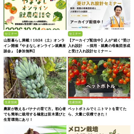
セミナー
セミナー
山梨暮らし満載！10/24（土）オンラ
【アーカイブ配信中】人が”続く”受け
イン開催『やまなしオンライン就農座
入れ設計 ～採用・就農の母集団形成
談会』【参加無料】
と受け入れ設計セミナー～
生産技術
生産技術
農家が教えるバナナの育て方。初心者
ペットボトルでミニトマトを育てた
でも簡単に栽培する極意は苗木選びと
ら、大量に収穫できた！
生育環境にあり！