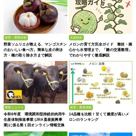
食育・農業体験
生産技術
野菜ソムリエが教える、マンゴスチン
メロンの育て方完全ガイド 整枝・摘
のおいしい食べ方。簡単な皮の剥き
心から水管理まで、「糖の交通整理」
方・種の取り除き方まで解説
でわかりやすく徹底解説
農業ニュース
食育・農業体験
令和8年度 環境調和型持続的肉用牛
14品種を比較！甘くて糖度が高いメ
生産体制推進事業 (JRA畜産振興事
ロンのランキング
業)に係る第１回オンライン情報交換
会