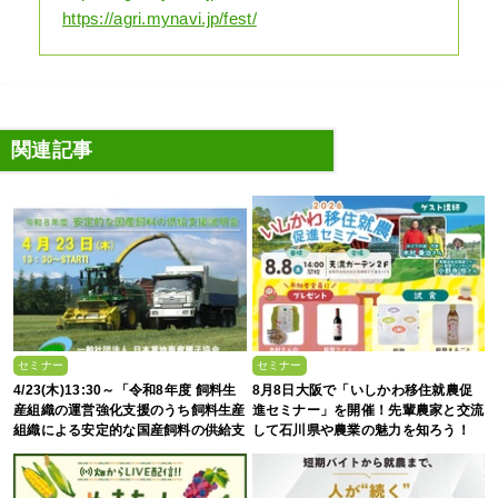
https://agri.mynavi.jp/fest/
関連記事
セミナー
セミナー
4/23(木)13:30～「令和8年度 飼料生
8月8日大阪で「いしかわ移住就農促
産組織の運営強化支援のうち飼料生産
進セミナー」を開催！先輩農家と交流
組織による安定的な国産飼料の供給支
して石川県や農業の魅力を知ろう！
援」の説明会を開催します！