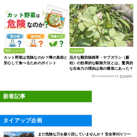
剖
農業ニュース
生産技術
カット野菜は危険なのか？噂の真相と
厄介な難防除雑草・ヤブガラシ（藪
安心して食べるためのポイント
枯）の効果的な駆除方法とは。驚異的
な生命力の理由は根の構造にあった？
Recommended by
新着記事
タイアップ企画
まだ危険な刃を振り回していませんか？ 安全草刈りツー