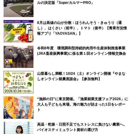
ルの決定版「SuperカルマーPRO」
8月は高値の山が分散：ほうれんそう・きゅうり（通
し）、はくさい（前半）、トマト（後半）【青果市況情
報アプリ「YAOYASAN」】
令和8年度 環境調和型持続的肉用牛生産体制推進事業
(JRA畜産振興事業)に係る第１回オンライン情報交換会
山梨暮らし満載！10/24（土）オンライン開催『やまな
しオンライン就農座談会』【参加無料】
“漁師の日”に東京開催。「漁業就業支援フェア2026」に
大人も子どもも来場。海の魅力が詰まった1日をレポー
ト
高温・乾燥・日照不足でもストレスに負けない農業へ。
バイオスティミュラント資材の選び方