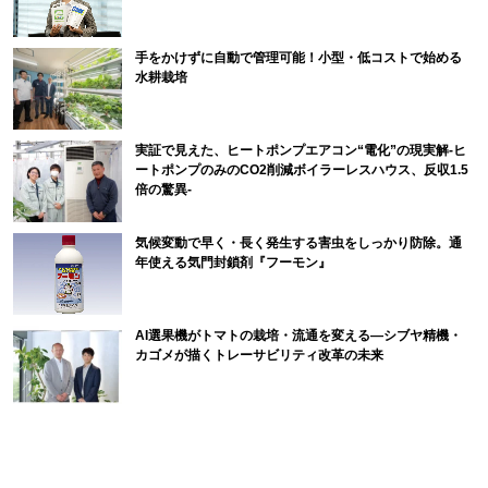
手をかけずに自動で管理可能！小型・低コストで始める
水耕栽培
実証で見えた、ヒートポンプエアコン“電化”の現実解-ヒ
ートポンプのみのCO2削減ボイラーレスハウス、反収1.5
倍の驚異-
気候変動で早く・長く発生する害虫をしっかり防除。通
年使える気門封鎖剤『フーモン』
AI選果機がトマトの栽培・流通を変える―シブヤ精機・
カゴメが描くトレーサビリティ改革の未来