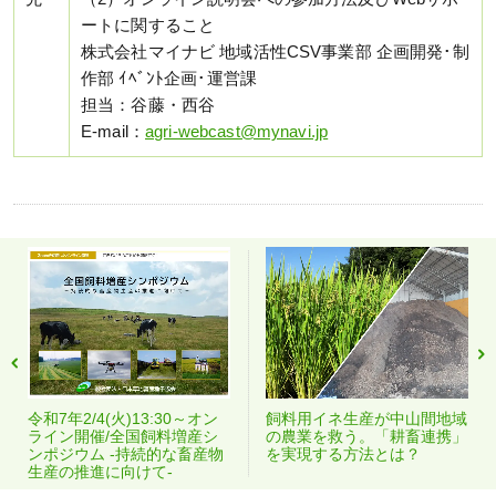
ートに関すること
株式会社マイナビ 地域活性CSV事業部 企画開発･制
作部 ｲﾍﾞﾝﾄ企画･運営課
担当：谷藤・西谷
E-mail：
agri-webcast@mynavi.jp
令和7年2/4(火)13:30～オン
飼料用イネ生産が中山間地域
ライン開催/全国飼料増産シ
の農業を救う。「耕畜連携」
ンポジウム -持続的な畜産物
を実現する方法とは？
生産の推進に向けて-