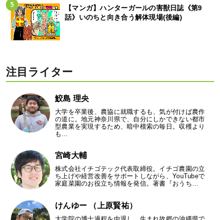
【マンガ】ハンターガールの害獣日誌《第9
話》いのちと向き合う解体現場(後編)
注目ライター
鮫島 理央
大学を卒業後、農協に就職するも、気が付けば農作
の道に。地元神奈川県で、自分にしかできない都市
型農業を実現するため、暗中模索の毎日。収穫より
も…
宮崎大輔
株式会社イチゴテック代表取締役。イチゴ農園の立
ち上げや経営改善をサポートしながら、YouTubeで
家庭菜園のお役立ち情報を発信。著書『おうち…
けんゆー （上原賢祐）
大学院の博士過程を中退し、生まれ故郷の沖縄県で