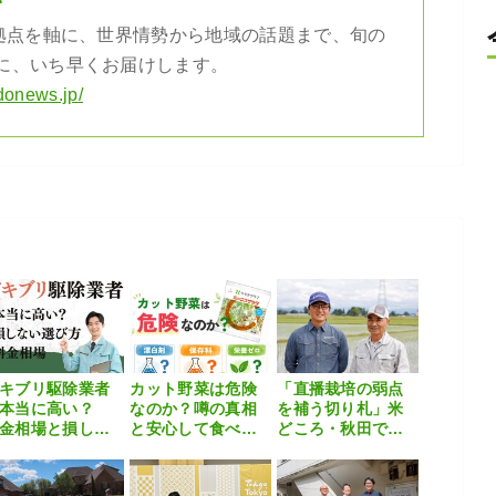
の拠点を軸に、世界情勢から地域の話題まで、旬の
に、いち早くお届けします。
donews.jp/
キブリ駆除業者
カット野菜は危険
「直播栽培の弱点
は本当に高い？
なのか？噂の真相
を補う切り札」米
金相場と損しな
と安心して食べる
どころ・秋田で広
選び方を徹底解
ためのポイント
がるルミビア™FS
！
によるイネミズゾ
ウムシ対策