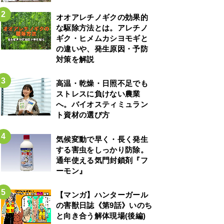
オオアレチノギクの効果的
な駆除方法とは。アレチノ
ギク・ヒメムカシヨモギと
の違いや、発生原因・予防
対策を解説
高温・乾燥・日照不足でも
ストレスに負けない農業
へ。バイオスティミュラン
ト資材の選び方
気候変動で早く・長く発生
する害虫をしっかり防除。
通年使える気門封鎖剤『フ
ーモン』
【マンガ】ハンターガール
の害獣日誌《第9話》いのち
と向き合う解体現場(後編)