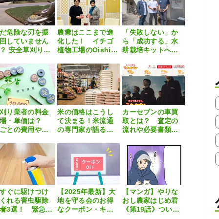
だ危険な刃を振
農業はここまで進
「失敗しない」か
回していません
化した！ イチゴ
ら「成功する」水
？ 安全草刈りツ
植物工場のOishii
耕栽培キットへ進
ルの決定版
Farm、東京から世
化！『supotta』の
Superカルマー
界展開へ
大きな挑戦とは
RO」
刈り業者の料金
米の価格はこうし
カーセブンの車買
相場・単価は？
て決まる！米流通
取とは？ 査定の
ごとの費用や安
の専門家が語る、
流れや必要書類、
抑えるコツを徹
今後の米市場の
メリット・デメリ
解説
「あるべき姿」
ットを解説
すぐに駆けつけ
【2025年最新】大
【マンガ】やりな
くれる害虫駆除
地を守る会のお得
おし農家はじめ君
者3選！ 緊急対
なクーポン・キャ
《第19話》ついに
法や注意点も解
ンペーン情報まと
突き止めた圃場ご