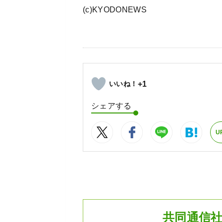
(c)KYODONEWS
+1
シェアする
U
共同通信