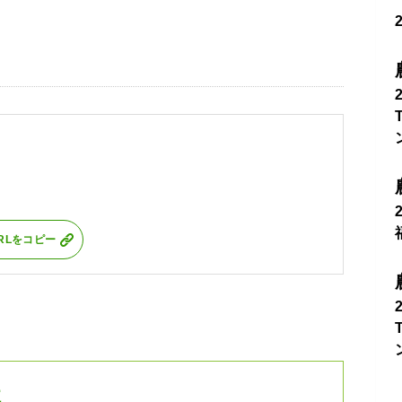
RLをコピー
社