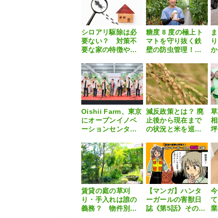
たい、これから
の”食”の話】
シロアリ駆除は必
糖度 8 度の極上ト
ま
要ない？ 対策不
マトを守り抜く鉄
り
要な家の特徴や自
壁の防虫管理！理
か
分でできる予防方
系農家が信頼する
ー
法を解説
切り札「ダブルシ
「
ューターSE」
P
Oishii Farm、東京
減反政策とは？ 廃
草
にオープンイノベ
止後から現在まで
ーションセンター
の状況と米を巡る
坪
を開所 日本の技
課題
く
術で世界市場へ
底
賃貸の庭の草刈
【マンガ】ハンタ
今
り・手入れは誰の
ーガールの害獣日
て
義務？ 物件別の
誌《第5話》その名
業
対応やおすすめ業
は「甲斐犬」
処