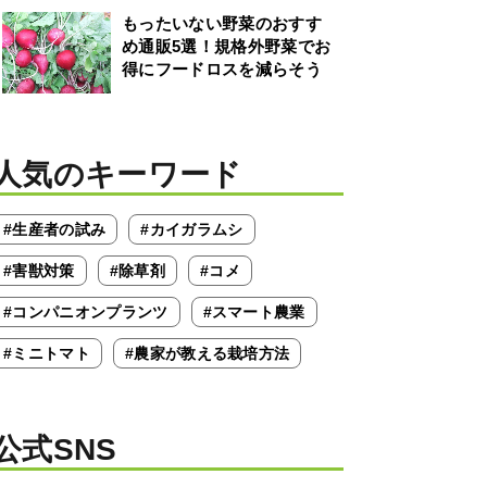
もったいない野菜のおすす
め通販5選！規格外野菜でお
得にフードロスを減らそう
人気のキーワード
#生産者の試み
#カイガラムシ
#害獣対策
#除草剤
#コメ
#コンパニオンプランツ
#スマート農業
#ミニトマト
#農家が教える栽培方法
公式SNS