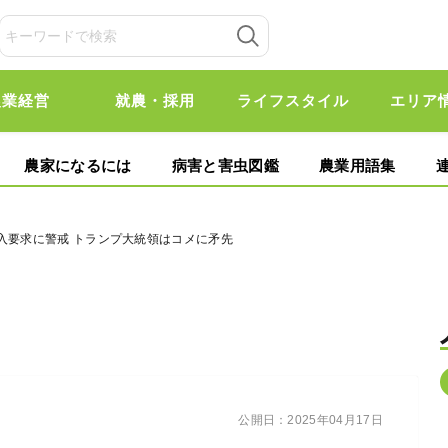
農業経営
就農・採用
ライフスタイル
エリア
農家になるには
病害と害虫図鑑
農業用語集
入要求に警戒 トランプ大統領はコメに矛先
公開日：
2025年04月17日