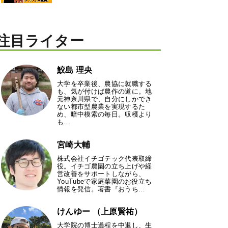
注目ライター
鮫島 理央
大学を卒業後、農協に就職する
も、気が付けば農作の道に。地
元神奈川県で、自分にしかでき
ない都市型農業を実現するた
め、暗中模索の毎日。収穫より
も…
宮崎大輔
株式会社イチゴテック代表取締
役。イチゴ農園の立ち上げや経
営改善をサポートしながら、
YouTubeで家庭菜園のお役立ち
情報を発信。著書『おうち…
けんゆー （上原賢祐）
大学院の博士過程を中退し、生