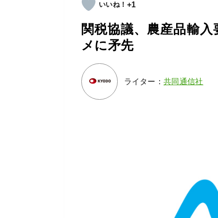
+1
関税協議、農産品輸入
メに矛先
ライター：
共同通信社