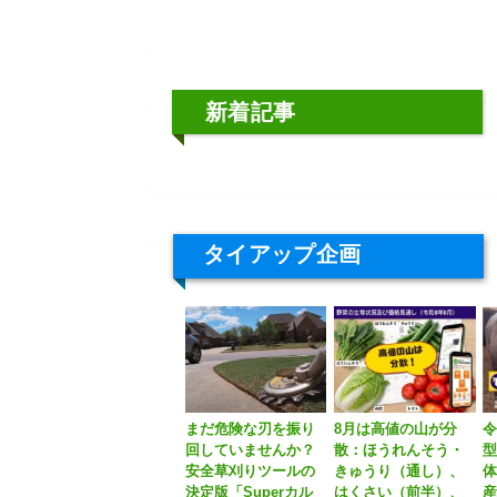
者を紹介
説
新着記事
タイアップ企画
まだ危険な刃を振り
8月は高値の山が分
令
回していませんか？
散：ほうれんそう・
安全草刈りツールの
きゅうり（通し）、
体
決定版「Superカル
はくさい（前半）、
産