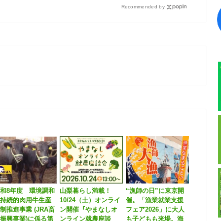
め
Recommended by
との課題
和8年度 環境調和
山梨暮らし満載！
“漁師の日”に東京開
型持続的肉用牛生産
10/24（土）オンライ
催。「漁業就業支援
制推進事業 (JRA畜
ン開催『やまなしオ
フェア2026」に大人
振興事業)に係る第
ンライン就農座談
も子どもも来場。海