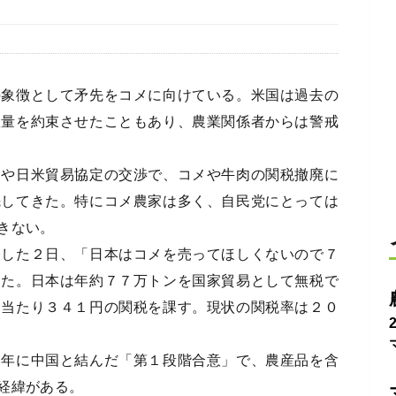
象徴として矛先をコメに向けている。米国は過去の
数量を約束させたこともあり、農業関係者からは警戒
や日米貿易協定の交渉で、コメや牛肉の関税撤廃に
先してきた。特にコメ農家は多く、自民党にとっては
きない。
した２日、「日本はコメを売ってほしくないので７
した。日本は年約７７万トンを国家貿易として無税で
ロ当たり３４１円の関税を課す。現状の関税率は２０
年に中国と結んだ「第１段階合意」で、農産品を含
経緯がある。