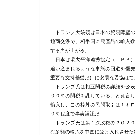
トランプ大統領は日本の貿易障壁の
通商交渉で、相手国に農産品の輸入
する声が上がる。
日本は環太平洋連携協定（ＴＰＰ）
追い込まれるような事態の回避を優
重要な支持基盤だけに安易な妥協はで
トランプ氏は相互関税の詳細を公表
００％の関税を課している」と発言
輸入し、この枠外の民間取引は１キ
０％程度で事実誤認だ。
トランプ氏は第１次政権の２０２０
む多額の輸入を中国に受け入れさせた