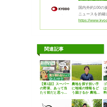
国内外約100
ニュースを的確
https://www.kyo
関連記事
【第1話】スーパー
農地を探す担い手
ゴ
の野菜、あって当
に地域の情報をど
たり前だと思って
う届けるか 農地マ
料
いたら、実はすご
ッチングにつなが
い
い仕組みがあった
る常総市の取り組
説
【いま知っておき
み