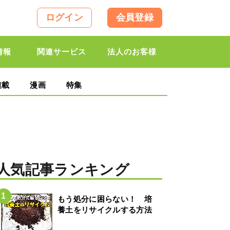
ログイン
会員登録
情報
関連サービス
法人のお客様
連載
漫画
特集
人気記事ランキング
もう処分に困らない！ 培
養土をリサイクルする方法