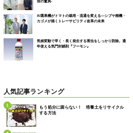
倍の驚異-
AI選果機がトマトの栽培・流通を変える―シブヤ精機・
カゴメが描くトレーサビリティ改革の未来
気候変動で早く・長く発生する害虫をしっかり防除。通
年使える気門封鎖剤『フーモン』
人気記事ランキング
もう処分に困らない！ 培養土をリサイクル
する方法