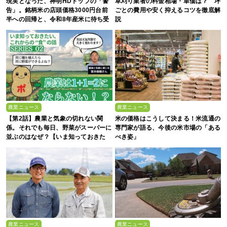
現実となった、神明HDトップの「警
草刈り業者の料金相場・単価は？ 坪
告」。銘柄米の店頭価格3000円台前
ごとの費用や安く抑えるコツを徹底解
半への回帰と、令和8年産米に待ち受
説
ける“大暴落”の可能性
農業ニュース
農業ニュース
【第2話】農業と気象の切れない関
米の価格はこうして決まる！米流通の
係。それでも毎日、野菜がスーパーに
専門家が語る、今後の米市場の「ある
並ぶのはなぜ？【いま知っておきた
べき姿」
い、これからの”食”の話】
農業ニュース
農業ニュース