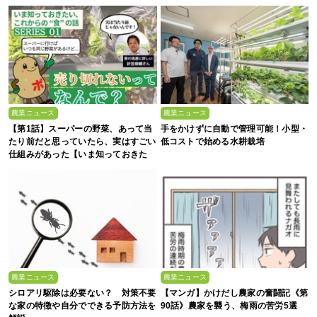
農業ニュース
農業ニュース
【第1話】スーパーの野菜、あって当
手をかけずに自動で管理可能！小型・
たり前だと思っていたら、実はすごい
低コストで始める水耕栽培
仕組みがあった【いま知っておきた
い、これからの”食”の話】
農業ニュース
農業ニュース
シロアリ駆除は必要ない？ 対策不要
【マンガ】かけだし農家の奮闘記《第
な家の特徴や自分でできる予防方法を
90話》農家を襲う、梅雨の苦労5選