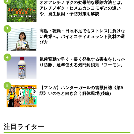
オオアレチノギクの効果的な駆除方法とは。
アレチノギク・ヒメムカシヨモギとの違い
や、発生原因・予防対策を解説
高温・乾燥・日照不足でもストレスに負けな
い農業へ。バイオスティミュラント資材の選
び方
気候変動で早く・長く発生する害虫をしっか
り防除。通年使える気門封鎖剤『フーモン』
【マンガ】ハンターガールの害獣日誌《第9
話》いのちと向き合う解体現場(後編)
注目ライター