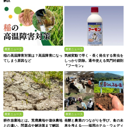
解説
農業ニュース
農業ニュース
稲の高温障害対策は？高温障害になっ
気候変動で早く・長く発生する害虫を
てしまう原因など
しっかり防除。通年使える気門封鎖剤
『フーモン』
農業ニュース
農業ニュース
耕作放棄地とは。荒廃農地や遊休農地
発酵と農業のつながりを学び、食の未
との違い、問題点や解決策まで解説
来を考える――福岡ホテル・ウェディ