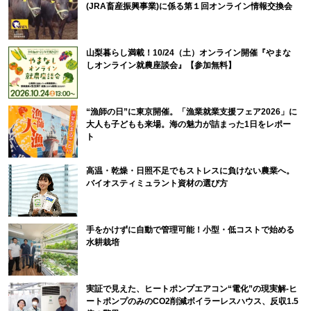
(JRA畜産振興事業)に係る第１回オンライン情報交換会
山梨暮らし満載！10/24（土）オンライン開催『やまな
しオンライン就農座談会』【参加無料】
“漁師の日”に東京開催。「漁業就業支援フェア2026」に
大人も子どもも来場。海の魅力が詰まった1日をレポー
ト
高温・乾燥・日照不足でもストレスに負けない農業へ。
バイオスティミュラント資材の選び方
手をかけずに自動で管理可能！小型・低コストで始める
水耕栽培
実証で見えた、ヒートポンプエアコン“電化”の現実解-ヒ
ートポンプのみのCO2削減ボイラーレスハウス、反収1.5