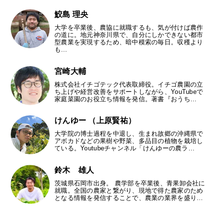
鮫島 理央
大学を卒業後、農協に就職するも、気が付けば農作
の道に。地元神奈川県で、自分にしかできない都市
型農業を実現するため、暗中模索の毎日。収穫より
も…
宮崎大輔
株式会社イチゴテック代表取締役。イチゴ農園の立
ち上げや経営改善をサポートしながら、YouTubeで
家庭菜園のお役立ち情報を発信。著書『おうち…
けんゆー （上原賢祐）
大学院の博士過程を中退し、生まれ故郷の沖縄県で
アボカドなどの果樹や野菜、多品目の植物を栽培し
ている。Youtubeチャンネル「けんゆーの農ラ…
鈴木 雄人
茨城県石岡市出身。 農学部を卒業後、青果卸会社に
就職。全国の農家と繋がり、現地で得た農家のため
となる情報を発信することで、農業の業界を盛り…