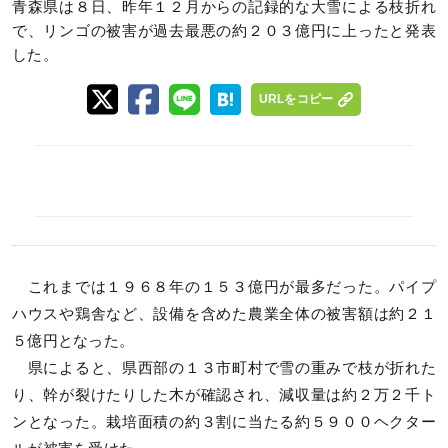
青森県は８日、昨年１２月からの記録的な大雪による枝折れ
で、リンゴの被害が過去最悪の約２０３億円に上ったと発表
した。
URLをコピー
これまでは１９６８年の１５３億円が最多だった。パイプ
ハウスや鶏舎など、設備を含めた農業全体の被害額は約２１
５億円となった。
県によると、県西部の１３市町村で雪の重みで枝が折れた
り、幹が裂けたりした木が確認され、減収量は約２万２千ト
ンとなった。栽培面積の約３割に当たる約５９００ヘクター