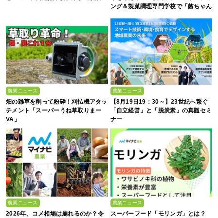
ング＆製菓調理専門学校で「菌ちゃん
農法」研修を実施【イベントレポー
ト】
農業ニュース
農業ニュース
畑の雑草を削って粉砕！刈払機アタッ
【8月19日19：30～】23世紀へ繋ぐ
チメント「スーパーうね草取りまー
「自立経営」と「脱炭素」の真髄セミ
VA」
ナー
農業ニュース
農業ニュース
2026年、コメ相場は崩れるのか？令
スーパーフード「モリンガ」とは？