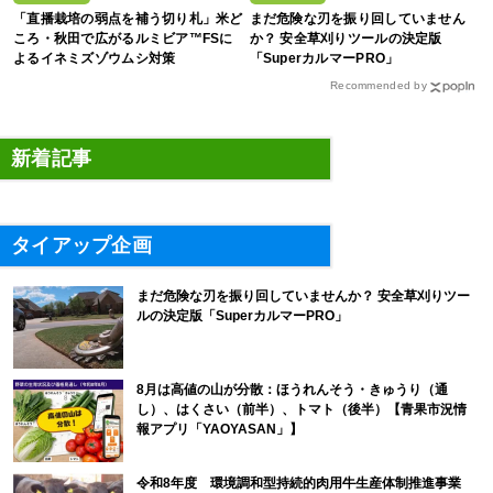
「直播栽培の弱点を補う切り札」米ど
まだ危険な刃を振り回していません
ころ・秋田で広がるルミビア™FSに
か？ 安全草刈りツールの決定版
よるイネミズゾウムシ対策
「SuperカルマーPRO」
Recommended by
新着記事
タイアップ企画
まだ危険な刃を振り回していませんか？ 安全草刈りツー
ルの決定版「SuperカルマーPRO」
8月は高値の山が分散：ほうれんそう・きゅうり（通
し）、はくさい（前半）、トマト（後半）【青果市況情
報アプリ「YAOYASAN」】
令和8年度 環境調和型持続的肉用牛生産体制推進事業