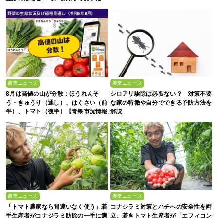
い、これからの”食”の話】
農業ニュース
農業ニュース
8月は高値の山が分散：ほうれんそ
シロアリ駆除は必要ない？ 対策不要
う・きゅうり（通し）、はくさい（前
な家の特徴や自分でできる予防方法を
半）、トマト（後半）【青果市況情報
解説
アプリ「YAOYASAN」】
農業ニュース
農業ニュース
「トマト農家なら間違いなく使う」若
コナジラミ対策とハチへの安全性を両
手生産者がコナジラミ防除の一手に選
立。若きトマト生産者が「エフィコン