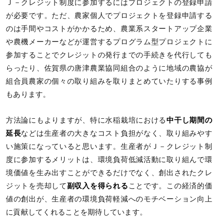
Ｊ－クレジット制度に参加するにはプロジェクトの登録申請
が必要です。ただ、農家個人でプロジェクトを登録申請する
のは手間やコストがかかるため、農業系スタートアップ企業
や農機メーカーなどが運営するプログラム型プロジェクトに
参加することでクレジットの発行までの手続きを代行しても
らったり、佐賀県の唐津農業協同組合のように地域の農協が
組合員農家の個々の取り組みを取りまとめていたりする事例
もあります。
方法論にもよりますが、特に水稲栽培における
中干し期間の
延長
などは生産者の大きなコスト負担がなく、取り組みやす
い施策になっていると思います。生産者がＪ－クレジット制
度に参加するメリットは、環境負荷低減活動に取り組んで環
境価値を生み出すことができるだけでなく、創出されたクレ
ジットを売却して
副収入を得られる
ことです。この経済的価
値の創出が、生産者の環境負荷軽減へのモチベーション向上
に貢献してくれることを期待しています。