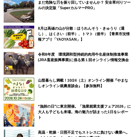
まだ危険な刃を振り回していませんか？ 安全草刈りツー
ルの決定版「SuperカルマーPRO」
8月は高値の山が分散：ほうれんそう・きゅうり（通
し）、はくさい（前半）、トマト（後半）【青果市況情
報アプリ「YAOYASAN」】
令和8年度 環境調和型持続的肉用牛生産体制推進事業
(JRA畜産振興事業)に係る第１回オンライン情報交換会
山梨暮らし満載！10/24（土）オンライン開催『やまな
しオンライン就農座談会』【参加無料】
“漁師の日”に東京開催。「漁業就業支援フェア2026」に
大人も子どもも来場。海の魅力が詰まった1日をレポー
ト
高温・乾燥・日照不足でもストレスに負けない農業へ。