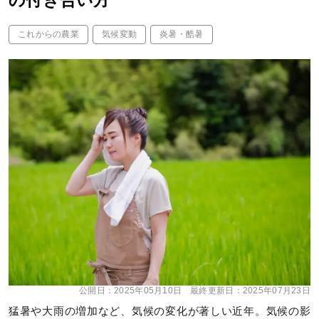
の付き合い方
これからの農業
気候変動
炎暑・酷暑
公開日：
2025年05月10日
最終更新日：
2025年07月23日
猛暑や大雨の増加など、気候の変化が著しい近年。気候の影