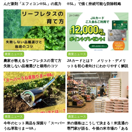
んだ新剤「エフィコン®SL」の底力
®SL」で描く持続可能な防除戦略
農業ニュース
農業ニュース
農家が教えるリーフレタスの育て方
JAカードとは？ メリット・デメリ
失敗しない品種選びと栽培のコツ
ットを初心者向けにわかりやすく解説
農業ニュース
農業ニュース
今年のヒット商品を深掘り「スーパー
米の価格はこうして決まる！米流通の
うね草取りまーVA」
専門家が語る、今後の米市場の「ある