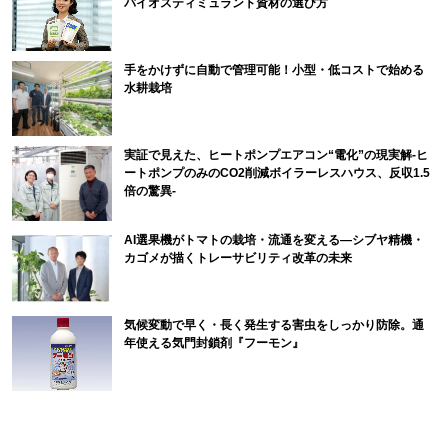
バイオスティミュラント資材の選び方
手をかけずに自動で管理可能！小型・低コストで始める
水耕栽培
実証で見えた、ヒートポンプエアコン“電化”の現実解-ヒ
ートポンプのみのCO2削減ボイラーレスハウス、反収1.5
倍の驚異-
AI選果機がトマトの栽培・流通を変える―シブヤ精機・
カゴメが描くトレーサビリティ改革の未来
気候変動で早く・長く発生する害虫をしっかり防除。通
年使える気門封鎖剤『フーモン』