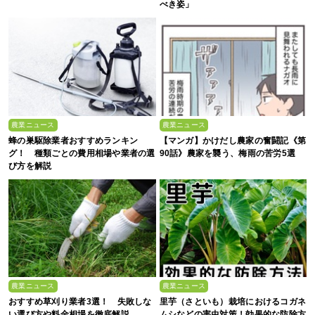
べき姿」
農業ニュース
農業ニュース
蜂の巣駆除業者おすすめランキン
【マンガ】かけだし農家の奮闘記《第
グ！ 種類ごとの費用相場や業者の選
90話》農家を襲う、梅雨の苦労5選
び方を解説
農業ニュース
農業ニュース
おすすめ草刈り業者3選！ 失敗しな
里芋（さといも）栽培におけるコガネ
い選び方や料金相場を徹底解説
ムシなどの害虫対策！効果的な防除方