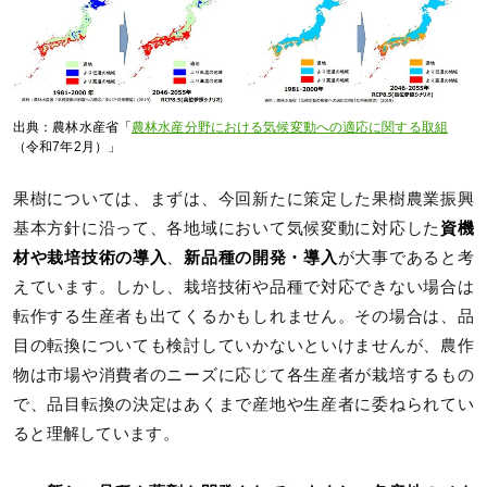
出典：農林水産省「
農林水産分野における気候変動への適応に関する取組
（令和7年2月）」
果樹については、まずは、今回新たに策定した果樹農業振興
基本方針に沿って、各地域において気候変動に対応した
資機
材や栽培技術の導入
、
新品種の開発・導入
が大事であると考
えています。しかし、栽培技術や品種で対応できない場合は
転作する生産者も出てくるかもしれません。その場合は、品
目の転換についても検討していかないといけませんが、農作
物は市場や消費者のニーズに応じて各生産者が栽培するもの
で、品目転換の決定はあくまで産地や生産者に委ねられてい
ると理解しています。