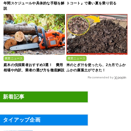
年間スケジュールや具体的な手順を解
トコート』で暑い夏を乗り切る
説
農業ニュース
農業ニュース
庭木の伐採業者おすすめ3選！ 費用
米のとぎ汁を使ったら、2カ月でふか
相場や内訳、業者の選び方を徹底解説
ふかの腐葉土ができた！
Recommended by
新着記事
タイアップ企画