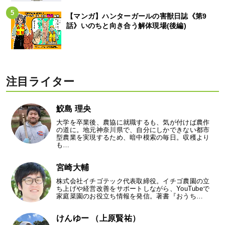
【マンガ】ハンターガールの害獣日誌《第9
話》いのちと向き合う解体現場(後編)
注目ライター
鮫島 理央
大学を卒業後、農協に就職するも、気が付けば農作
の道に。地元神奈川県で、自分にしかできない都市
型農業を実現するため、暗中模索の毎日。収穫より
も…
宮崎大輔
株式会社イチゴテック代表取締役。イチゴ農園の立
ち上げや経営改善をサポートしながら、YouTubeで
家庭菜園のお役立ち情報を発信。著書『おうち…
けんゆー （上原賢祐）