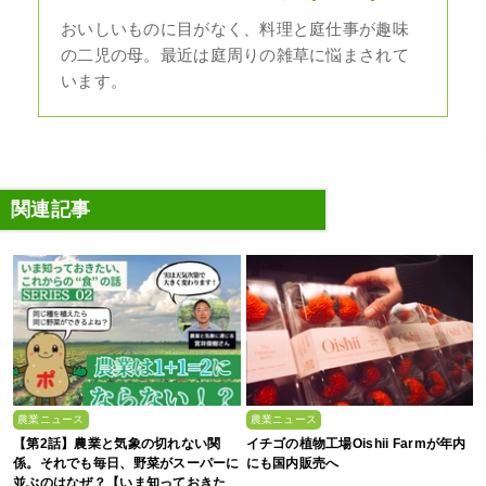
おいしいものに目がなく、料理と庭仕事が趣味
の二児の母。最近は庭周りの雑草に悩まされて
います。
関連記事
農業ニュース
農業ニュース
【第2話】農業と気象の切れない関
イチゴの植物工場Oishii Farmが年内
係。それでも毎日、野菜がスーパーに
にも国内販売へ
並ぶのはなぜ？【いま知っておきた