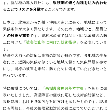
す。新品種の導入以外にも、
収穫期の違う品種を組み合わせ
ることでリスクを分散
することができます。
日本は、北海道から九州・沖縄と南北に長く、地域によって
気候条件が大きく異なります。そのため、
地域ごと、品目ご
との対策が重要
です。農林水産省では品目別に気象被害の防
止に向けた「
被害防止等に向けた技術指導
」を公表していま
す。
酷暑や大雨への対応は事前の対策が肝心です。各地域の生産
者には、近隣の気候が似ている地域で起きた気象問題を参考
にし、同様の被害を未然に防ぐために備えていただきたいと
思っています。
特に果樹については、「
果樹農業振興基本方針
」を新たに発
表いたしました。高温障害の症状に応じた技術的対策など、
果樹栽培における具体的な対応方針を示したものです。現場
にも周知し、今後の気候変動対策の役に立てていただければ