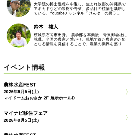
大学院の博士過程を中退し、生まれ故郷の沖縄県で
アボカドなどの果樹や野菜、多品目の植物を栽培し
ている。Youtubeチャンネル「けんゆーの農ラ…
鈴木 雄人
茨城県石岡市出身。 農学部を卒業後、青果卸会社に
就職。全国の農家と繋がり、現地で得た農家のため
となる情報を発信することで、農業の業界を盛り…
イベント情報
農林水産FEST
2026年9月5日(土)
マイドームおおさか 2F 展示ホールD
マイナビ移住フェア
2026年9月5日(土)