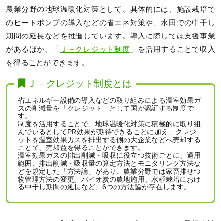
農業分野の地球温暖化対策として、具体的には、施設栽培で
のヒートポンプの導入などの省エネ対策や、水田での中干し
期間の延長などを推進しています。導入に際しては支援事業
があるほか、「
Ｊ－クレジット制度
」を活用することで収入
を得ることができます。
Ｊ－クレジット制度とは
省エネルギー設備の導入などの取り組みによる温室効果ガ
スの削減量を「クレジット」として国が認証する制度で
す。
制度を活用することで、地球温暖化対策に積極的に取り組
んでいるとしてPR効果が期待できることに加え、クレジ
ットを温室効果ガスを排出する側の大企業などへ売却する
ことで、売却益を得ることができます。
温室効果ガスの排出削減・吸収に役立つ技術ごとに、適用
範囲、排出削減・吸収量の算定方法とモニタリング方法な
どを規定した「方法論」があり、農業分野では家畜排せつ
物管理方法の変更、バイオ炭の農地施用、水稲栽培におけ
る中干し期間の延長など、6つの方法論が存在します。