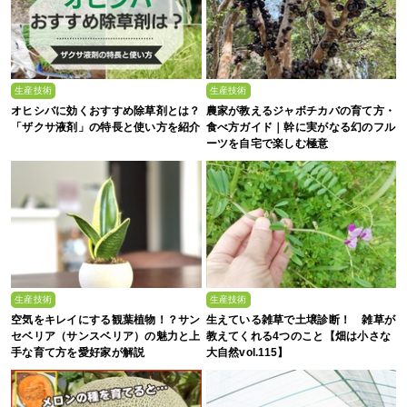
生産技術
生産技術
オヒシバに効くおすすめ除草剤とは？
農家が教えるジャボチカバの育て方・
「ザクサ液剤」の特長と使い方を紹介
食べ方ガイド｜幹に実がなる幻のフル
ーツを自宅で楽しむ極意
生産技術
生産技術
空気をキレイにする観葉植物！？サン
生えている雑草で土壌診断！ 雑草が
セベリア（サンスベリア）の魅力と上
教えてくれる4つのこと【畑は小さな
手な育て方を愛好家が解説
大自然vol.115】