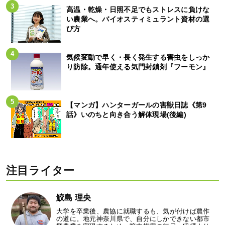
高温・乾燥・日照不足でもストレスに負けな
い農業へ。バイオスティミュラント資材の選
び方
気候変動で早く・長く発生する害虫をしっか
り防除。通年使える気門封鎖剤『フーモン』
【マンガ】ハンターガールの害獣日誌《第9
話》いのちと向き合う解体現場(後編)
注目ライター
鮫島 理央
大学を卒業後、農協に就職するも、気が付けば農作
の道に。地元神奈川県で、自分にしかできない都市