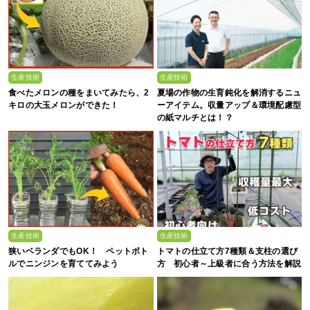
生産技術
生産技術
食べたメロンの種をまいてみたら、2
夏場の作物の生育鈍化を解消するニュ
キロの大玉メロンができた！
ーアイテム。収量アップ＆環境配慮型
の紙マルチとは！？
生産技術
生産技術
狭いベランダでもOK！ ペットボト
トマトの仕立て方7種類＆支柱の選び
ルでニンジンを育ててみよう
方 初心者～上級者に合う方法を解説