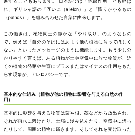
進することもあります。 日本語では「他感作用」とも呼ば
れ、ギリシャ語の「互いに（allelon）」と「降りかかるもの
（pathos）」を組み合わせた言葉に由来します。
この働きは、植物同士の静かな「やり取り」のようなもの
で、例えば「自分のそばにはあまり他の植物に育ってほしく
ない」といったメッセージのように機能します。もう少し分
かりやすく言えば、ある植物が土や空気中に放つ物質が、近
くの植物の発芽や生育にプラスまたはマイナスの作用をもた
らす現象が、アレロパシーです。
基本的な仕組み（植物が他の植物に影響を与える自然の作
用）
基本的に影響を与える物質は葉や根、茎などから放出され、
それが雨水に溶けたり、土壌に浸み込んだり、空気中に漂っ
たりして、周囲の植物に届きます。そしてそれを受け取った