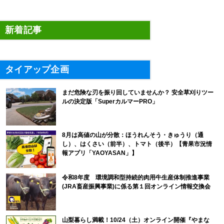
新着記事
タイアップ企画
まだ危険な刃を振り回していませんか？ 安全草刈りツー
ルの決定版「SuperカルマーPRO」
8月は高値の山が分散：ほうれんそう・きゅうり（通
し）、はくさい（前半）、トマト（後半）【青果市況情
報アプリ「YAOYASAN」】
令和8年度 環境調和型持続的肉用牛生産体制推進事業
(JRA畜産振興事業)に係る第１回オンライン情報交換会
山梨暮らし満載！10/24（土）オンライン開催『やまな