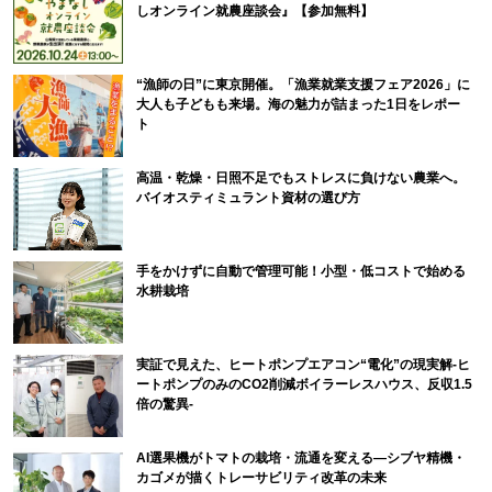
しオンライン就農座談会』【参加無料】
“漁師の日”に東京開催。「漁業就業支援フェア2026」に
大人も子どもも来場。海の魅力が詰まった1日をレポー
ト
高温・乾燥・日照不足でもストレスに負けない農業へ。
バイオスティミュラント資材の選び方
手をかけずに自動で管理可能！小型・低コストで始める
水耕栽培
実証で見えた、ヒートポンプエアコン“電化”の現実解-ヒ
ートポンプのみのCO2削減ボイラーレスハウス、反収1.5
倍の驚異-
AI選果機がトマトの栽培・流通を変える―シブヤ精機・
カゴメが描くトレーサビリティ改革の未来