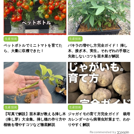
生産技術
生産技術
ペットボトルでミニトマトを育てた
パキラの増やし方完全ガイド！ 挿し
ら、大量に収穫できた！
木、接ぎ木、実生。それぞれの手順と
失敗しないコツを苗木屋が解説
生産技術
生産技術
【写真で解説】苗木家が教える挿し木
ジャガイモの育て方完全ガイド 栽培
（挿し芽）大全集。挿し穂の作り方や
カレンダーから病害虫対策まで、わか
植物を増やすコツなど徹底解説
りやすく解説
Recommended by