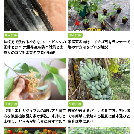
生産技術
生産技術
鉢植えで跳ねる小さな虫、トビムシの
家庭菜園向け イチゴ苗をランナーで
正体とは？ 大量発生を防ぐ対策と土
増やす方法をプロが解説！
作りのコツを園芸のプロが解説
生産技術
生産技術
【挿し木】ガジュマルの増し方と育て
農家が教えるバナナの育て方。初心者
方を観葉植物愛好家が解説。水挿しと
でも簡単に栽培する極意は苗木選びと
土挿し、どちらが初心者におすすめ？
生育環境にあり！