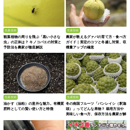
生産技術
生産技術
観葉植物の周りを飛ぶ「黒い小さな
農家が教えるグァバの育て方・食べ方
虫」の正体は？ キノコバエの対策と
ガイド｜剪定のコツと冬越し対策、収
予防法を農家が徹底解説
穫量アップの極意
生産技術
生産技術
油かす（油粕）の意外な魅力。有機質
冬の南国フルーツ「バンレイシ（釈迦
肥料としての賢い使い方と特徴
頭）」ってどんな果物？ 栽培方法や
美味しい食べ方、保存方法を農家が解
説