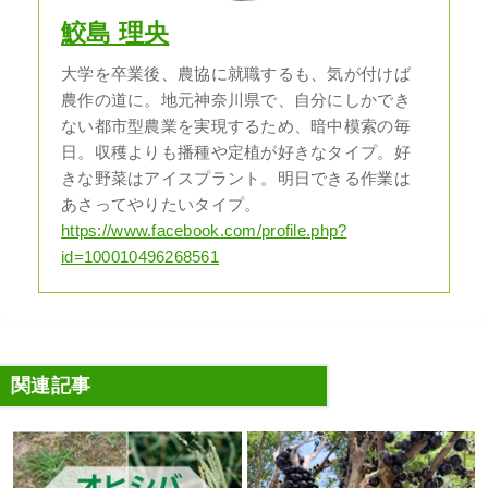
鮫島 理央
大学を卒業後、農協に就職するも、気が付けば
農作の道に。地元神奈川県で、自分にしかでき
ない都市型農業を実現するため、暗中模索の毎
日。収穫よりも播種や定植が好きなタイプ。好
きな野菜はアイスプラント。明日できる作業は
あさってやりたいタイプ。
https://www.facebook.com/profile.php?
id=100010496268561
関連記事