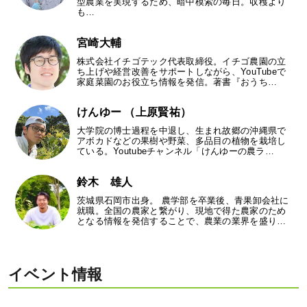
型農業を実現するため、暗中模索の毎日。収穫より
も…
宮崎大輔
株式会社イチゴテック代表取締役。イチゴ農園の立
ち上げや経営改善をサポートしながら、YouTubeで
家庭菜園のお役立ち情報を発信。著書『おうち…
けんゆー （上原賢祐）
大学院の博士過程を中退し、生まれ故郷の沖縄県で
アボカドなどの果樹や野菜、多品目の植物を栽培し
ている。Youtubeチャンネル「けんゆーの農ラ…
鈴木 雄人
茨城県石岡市出身。 農学部を卒業後、青果卸会社に
就職。全国の農家と繋がり、現地で得た農家のため
となる情報を発信することで、農業の業界を盛り…
イベント情報