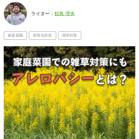
ライター：
鮫島 理央
家庭菜園
病害虫対策
雑草対策