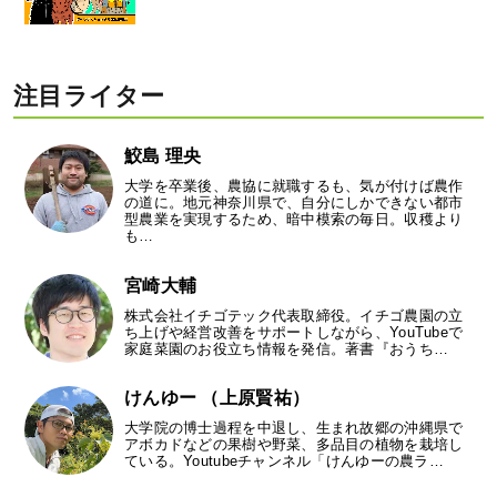
注目ライター
鮫島 理央
大学を卒業後、農協に就職するも、気が付けば農作
の道に。地元神奈川県で、自分にしかできない都市
型農業を実現するため、暗中模索の毎日。収穫より
も…
宮崎大輔
株式会社イチゴテック代表取締役。イチゴ農園の立
ち上げや経営改善をサポートしながら、YouTubeで
家庭菜園のお役立ち情報を発信。著書『おうち…
けんゆー （上原賢祐）
大学院の博士過程を中退し、生まれ故郷の沖縄県で
アボカドなどの果樹や野菜、多品目の植物を栽培し
ている。Youtubeチャンネル「けんゆーの農ラ…