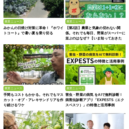
農業ニュース
農業ニュース
みかんの日焼け対策に革命！『ホワイ
【第2話】農業と気象の切れない関
トコート』で暑い夏を乗り切る
係。それでも毎日、野菜がスーパーに
並ぶのはなぜ？【いま知っておきた
い、これからの”食”の話】
農業ニュース
農業ニュース
手間もコストもかかる。それでもマス
害虫・野菜の病気 をAIで無料診断！
カット・オブ・アレキサンドリアを作
病害虫診断アプリ「EXPESTS（エク
り続けるワケ
スペスツ）」の特徴と活用事例