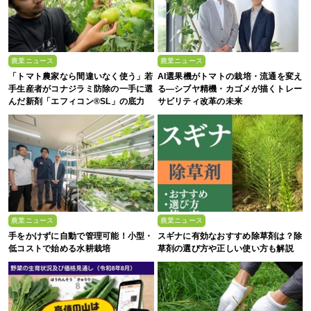
農業ニュース
農業ニュース
「トマト農家なら間違いなく使う」若
AI選果機がトマトの栽培・流通を変え
手生産者がコナジラミ防除の一手に選
る―シブヤ精機・カゴメが描くトレー
んだ新剤「エフィコン®SL」の底力
サビリティ改革の未来
農業ニュース
農業ニュース
手をかけずに自動で管理可能！小型・
スギナに有効なおすすめ除草剤は？除
低コストで始める水耕栽培
草剤の選び方や正しい使い方も解説