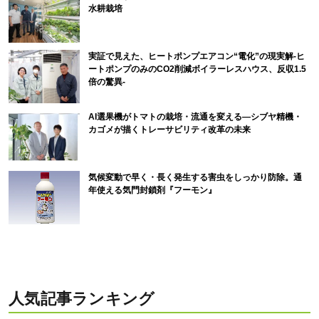
水耕栽培
実証で見えた、ヒートポンプエアコン“電化”の現実解-ヒ
ートポンプのみのCO2削減ボイラーレスハウス、反収1.5
倍の驚異-
AI選果機がトマトの栽培・流通を変える―シブヤ精機・
カゴメが描くトレーサビリティ改革の未来
気候変動で早く・長く発生する害虫をしっかり防除。通
年使える気門封鎖剤『フーモン』
人気記事ランキング