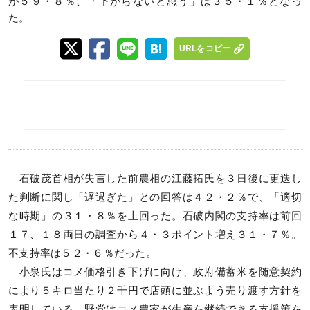
が５９・８％、「下がらないと思う」は３５・１％となっ
た。
URLをコピー
石破茂首相が失言した前農相の江藤拓氏を３日後に更迭し
た判断に関し「遅過ぎた」との回答は４２・２％で、「適切
な時期」の３１・８％を上回った。石破内閣の支持率は前回
１７、１８両日の調査から４・３ポイント増え３１・７％。
不支持率は５２・６％だった。
小泉氏はコメ価格引き下げに向け、政府備蓄米を随意契約
により５キロ当たり２千円で店頭に並ぶよう売り渡す方針を
表明している。野党はコメ農家が生産を継続できる支援策を