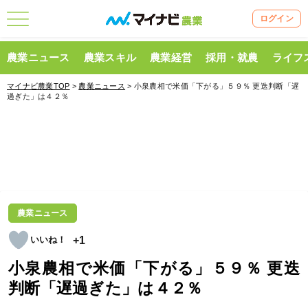
ログイン
農業ニュース
農業スキル
農業経営
採用・就農
ライフ
マイナビ農業TOP
>
農業ニュース
> 小泉農相で米価「下がる」５９％ 更迭判断「遅
過ぎた」は４２％
農業ニュース
+1
小泉農相で米価「下がる」５９％ 更迭
判断「遅過ぎた」は４２％