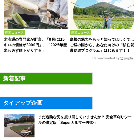
農業ニュース
農業ニュース
米流通の専門家が断言。「8月には5
島根の魅力をもっと知ってほしくて…
キロの価格が3000円」、「2025年産
ご縁の国から、あなた向けの「移住就
米も必ず値下がりする」
農促進プログラム」はじめます！！
Recommended by
新着記事
タイアップ企画
まだ危険な刃を振り回していませんか？ 安全草刈りツー
ルの決定版「SuperカルマーPRO」