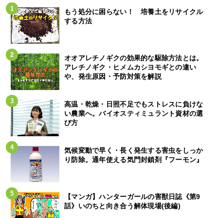
もう処分に困らない！ 培養土をリサイクル
する方法
オオアレチノギクの効果的な駆除方法とは。
アレチノギク・ヒメムカシヨモギとの違い
や、発生原因・予防対策を解説
高温・乾燥・日照不足でもストレスに負けな
い農業へ。バイオスティミュラント資材の選
び方
気候変動で早く・長く発生する害虫をしっか
り防除。通年使える気門封鎖剤『フーモン』
【マンガ】ハンターガールの害獣日誌《第9
話》いのちと向き合う解体現場(後編)