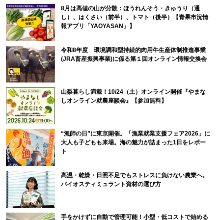
8月は高値の山が分散：ほうれんそう・きゅうり（通
し）、はくさい（前半）、トマト（後半）【青果市況情
報アプリ「YAOYASAN」】
令和8年度 環境調和型持続的肉用牛生産体制推進事業
(JRA畜産振興事業)に係る第１回オンライン情報交換会
山梨暮らし満載！10/24（土）オンライン開催『やまな
しオンライン就農座談会』【参加無料】
“漁師の日”に東京開催。「漁業就業支援フェア2026」に
大人も子どもも来場。海の魅力が詰まった1日をレポー
ト
高温・乾燥・日照不足でもストレスに負けない農業へ。
バイオスティミュラント資材の選び方
手をかけずに自動で管理可能！小型・低コストで始める