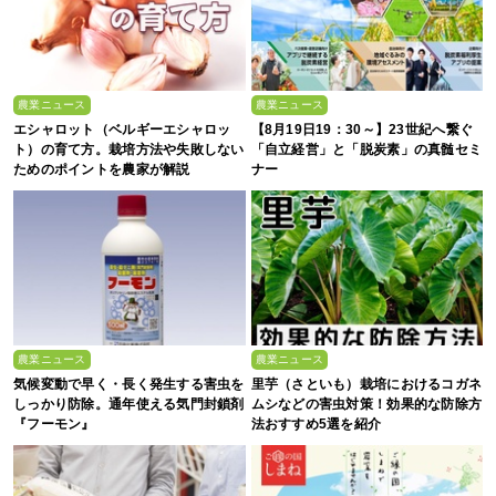
農業ニュース
農業ニュース
エシャロット（ベルギーエシャロッ
【8月19日19：30～】23世紀へ繋ぐ
ト）の育て方。栽培方法や失敗しない
「自立経営」と「脱炭素」の真髄セミ
ためのポイントを農家が解説
ナー
農業ニュース
農業ニュース
気候変動で早く・長く発生する害虫を
里芋（さといも）栽培におけるコガネ
しっかり防除。通年使える気門封鎖剤
ムシなどの害虫対策！効果的な防除方
『フーモン』
法おすすめ5選を紹介