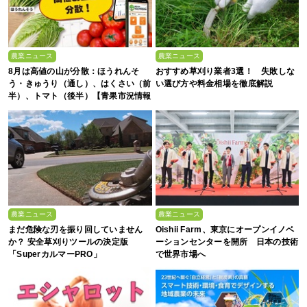
農業ニュース
農業ニュース
8月は高値の山が分散：ほうれんそ
おすすめ草刈り業者3選！ 失敗しな
う・きゅうり（通し）、はくさい（前
い選び方や料金相場を徹底解説
半）、トマト（後半）【青果市況情報
アプリ「YAOYASAN」】
農業ニュース
農業ニュース
まだ危険な刃を振り回していません
Oishii Farm、東京にオープンイノベ
か？ 安全草刈りツールの決定版
ーションセンターを開所 日本の技術
「SuperカルマーPRO」
で世界市場へ