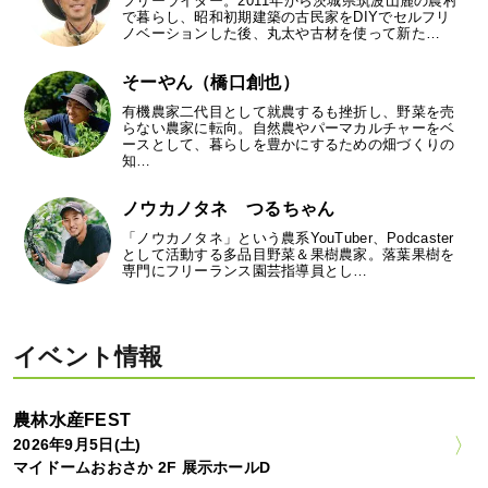
フリーライター。2011年から茨城県筑波山麓の農村
で暮らし、昭和初期建築の古民家をDIYでセルフリ
ノベーションした後、丸太や古材を使って新た…
そーやん（橋口創也）
有機農家二代目として就農するも挫折し、野菜を売
らない農家に転向。自然農やパーマカルチャーをベ
ースとして、暮らしを豊かにするための畑づくりの
知…
ノウカノタネ つるちゃん
「ノウカノタネ」という農系YouTuber、Podcaster
として活動する多品目野菜＆果樹農家。落葉果樹を
専門にフリーランス園芸指導員とし…
イベント情報
農林水産FEST
2026年9月5日(土)
マイドームおおさか 2F 展示ホールD