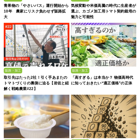
青果物の「やさいバス」運行開始から
気候変動や米価高騰の時代に生産者が
10年 農家にリスク負わせず販路拡
選ぶ、カゴメ加工用トマト契約栽培の
大
魅力と可能性
販路・加工
販路・加工
取引先はたった2社！引く手あまたの
「高すぎる」は本当か？ 物価高時代
トマトづくりの裏側に迫る【岩佐と紐
に知っておきたい“適正価格”の正体
解く戦略農業#22】