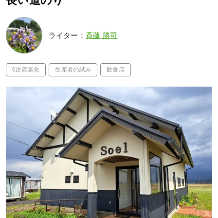
長い道のり
ライター：
斉藤 勝司
6次産業化
生産者の試み
飲食店