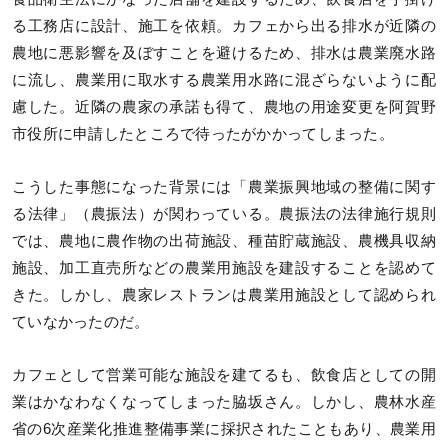
る工務店に設計、施工を依頼。カフェから出る排水が近隣の
農地に悪影響を及ぼすことを避けるため、排水は農業廃水路
に流し、農業用に取水する農業用水路に混ざらないように配
慮した。近隣の農家の承諾も得て、農地の用途変更を阿賀野
市役所に申請したところで待ったがかかってしまった。
こうした事態になった背景には「農業振興地域の整備に関す
る法律」（農振法）が関わっている。農振法の法律施行規則
では、農地に農作物の出荷施設、種苗貯蔵施設、農機具収納
施設、加工直売所などの農業用施設を建設することを認めて
きた。しかし、農家レストランは農業用施設として認められ
ていなかったのだ。
カフェとして営業可能な施設を建てるも、飲食店としての開
業はかなわなくなってしまった脇坂さん。しかし、農林水産
省の6次産業化推進整備事業に採択されたこともあり、農業用