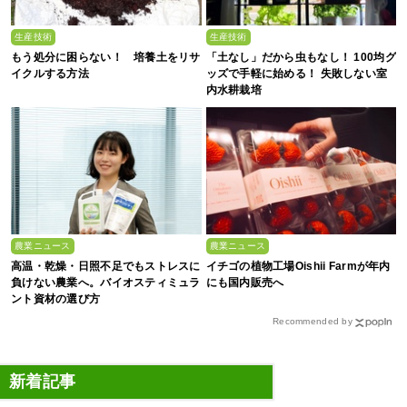
生産技術
生産技術
もう処分に困らない！ 培養土をリサ
「土なし」だから虫もなし！ 100均グ
イクルする方法
ッズで手軽に始める！ 失敗しない室
内水耕栽培
農業ニュース
農業ニュース
高温・乾燥・日照不足でもストレスに
イチゴの植物工場Oishii Farmが年内
負けない農業へ。バイオスティミュラ
にも国内販売へ
ント資材の選び方
Recommended by
新着記事