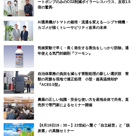
ートポンプのみのCO2削減ボイラーレスハウス、反収1.5
倍の驚異-
AI選果機がトマトの栽培・流通を変える―シブヤ精機・
カゴメが描くトレーサビリティ改革の未来
気候変動で早く・長く発生する害虫をしっかり防除。通
年使える気門封鎖剤『フーモン』
自治体業務の負担を減らす害獣処理の新しい選択肢 害
獣の死骸を現地で適正処理 小型・超高温焼却炉
『ACE0.5型』
農薬の正しい知識・安全な使い方を産地全体で共有。直
売所で専門家によるセミナー開催
【8月19日19：30～】23世紀へ繋ぐ「自立経営」と「脱
炭素」の真髄セミナー