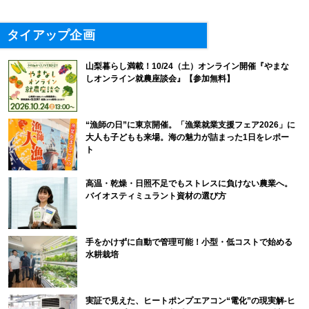
タイアップ企画
山梨暮らし満載！10/24（土）オンライン開催『やまな
しオンライン就農座談会』【参加無料】
“漁師の日”に東京開催。「漁業就業支援フェア2026」に
大人も子どもも来場。海の魅力が詰まった1日をレポー
ト
高温・乾燥・日照不足でもストレスに負けない農業へ。
バイオスティミュラント資材の選び方
手をかけずに自動で管理可能！小型・低コストで始める
水耕栽培
実証で見えた、ヒートポンプエアコン“電化”の現実解-ヒ