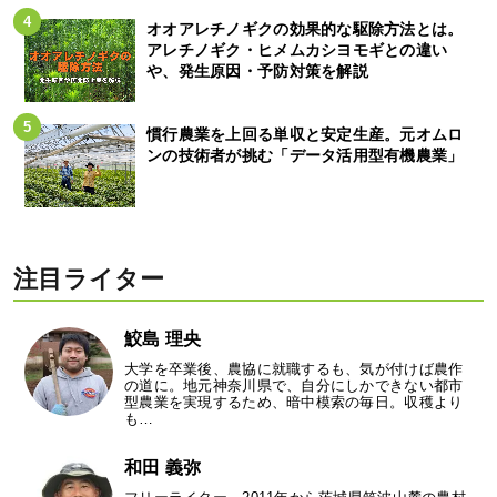
オオアレチノギクの効果的な駆除方法とは。
アレチノギク・ヒメムカシヨモギとの違い
や、発生原因・予防対策を解説
慣行農業を上回る単収と安定生産。元オムロ
ンの技術者が挑む「データ活用型有機農業」
注目ライター
鮫島 理央
大学を卒業後、農協に就職するも、気が付けば農作
の道に。地元神奈川県で、自分にしかできない都市
型農業を実現するため、暗中模索の毎日。収穫より
も…
和田 義弥