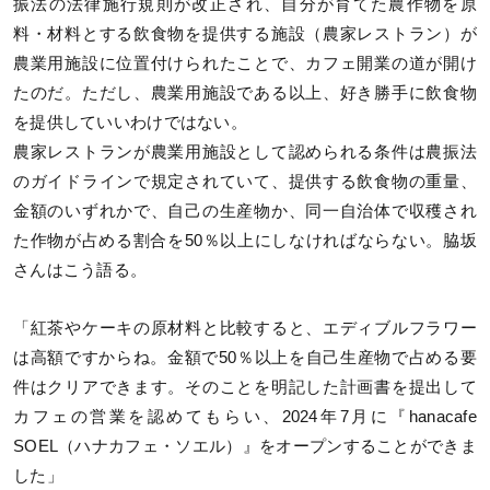
振法の法律施行規則が改正され、自分が育てた農作物を原
料・材料とする飲食物を提供する施設（農家レストラン）が
農業用施設に位置付けられたことで、カフェ開業の道が開け
たのだ。ただし、農業用施設である以上、好き勝手に飲食物
を提供していいわけではない。
農家レストランが農業用施設として認められる条件は農振法
のガイドラインで規定されていて、提供する飲食物の重量、
金額のいずれかで、自己の生産物か、同一自治体で収穫され
た作物が占める割合を50％以上にしなければならない。脇坂
さんはこう語る。
「紅茶やケーキの原材料と比較すると、エディブルフラワー
は高額ですからね。金額で50％以上を自己生産物で占める要
件はクリアできます。そのことを明記した計画書を提出して
カフェの営業を認めてもらい、2024年7月に『hanacafe
SOEL（ハナカフェ・ソエル）』をオープンすることができま
した」