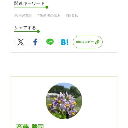
関連キーワード
#6次産業化
#生産者の試み
#飲食店
シェアする
URLをコピー
斉藤 勝司