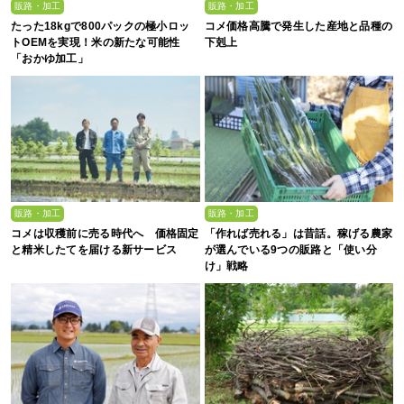
販路・加工
販路・加工
たった18kgで800パックの極小ロッ
コメ価格高騰で発生した産地と品種の
トOEMを実現！米の新たな可能性
下剋上
「おかゆ加工」
販路・加工
販路・加工
コメは収穫前に売る時代へ 価格固定
「作れば売れる」は昔話。稼げる農家
と精米したてを届ける新サービス
が選んでいる9つの販路と「使い分
け」戦略