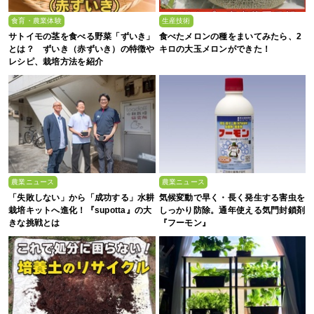
食育・農業体験
生産技術
サトイモの茎を食べる野菜「ずいき」
食べたメロンの種をまいてみたら、2
とは？ ずいき（赤ずいき）の特徴や
キロの大玉メロンができた！
レシピ、栽培方法を紹介
農業ニュース
農業ニュース
「失敗しない」から「成功する」水耕
気候変動で早く・長く発生する害虫を
栽培キットへ進化！『supotta』の大
しっかり防除。通年使える気門封鎖剤
きな挑戦とは
『フーモン』