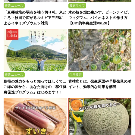
農業ニュース
農家ライフ
「直播栽培の弱点を補う切り札」米ど
木の枝を畑に生かす。ビーンティピ、
ころ・秋田で広がるルミビア™FSに
ウィグワム、バイオネストの作り方
よるイネミズゾウムシ対策
【DIY的半農生活Vol.28】
農業ニュース
生産技術
島根の魅力をもっと知ってほしくて…
青枯病とは。発生原因や早期発見のポ
ご縁の国から、あなた向けの「移住就
イント、効果的な対策を解説
農促進プログラム」はじめます！！