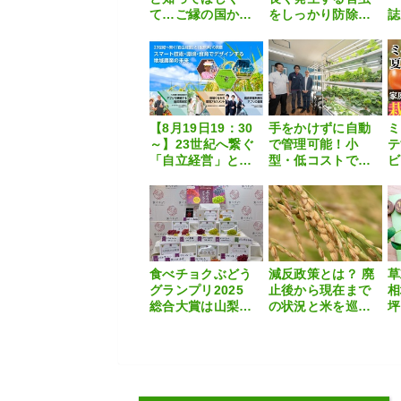
て…ご縁の国か
をしっかり防除。
誌
ら、あなた向けの
通年使える気門封
は
「移住就農促進プ
鎖剤『フーモン』
ログラム」はじめ
ます！！
【8月19日19：30
手をかけずに自動
ミ
～】23世紀へ繋ぐ
で管理可能！小
テ
「自立経営」と
型・低コストで始
ビ
「脱炭素」の真髄
める水耕栽培
聞
セミナー
食べチョクぶどう
減反政策とは？ 廃
草
グランプリ2025
止後から現在まで
総合大賞は山梨県
の状況と米を巡る
坪
の「サンシャイン
課題
く
レッド」
底