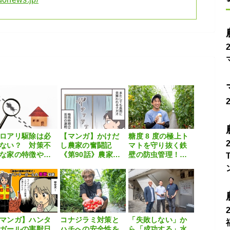
ロアリ駆除は必
【マンガ】かけだ
糖度 8 度の極上ト
ない？ 対策不
し農家の奮闘記
マトを守り抜く鉄
な家の特徴や自
《第90話》農家を
壁の防虫管理！理
でできる予防方
襲う、梅雨の苦労5
系農家が信頼する
を解説
選
切り札「ダブルシ
ューターSE」
マンガ】ハンタ
コナジラミ対策と
「失敗しない」か
ガールの害獣日
ハチへの安全性を
ら「成功する」水