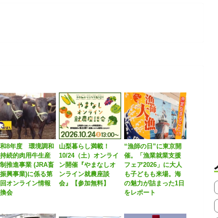
和8年度 環境調和
山梨暮らし満載！
“漁師の日”に東京開
型持続的肉用牛生産
10/24（土）オンライ
催。「漁業就業支援
制推進事業 (JRA畜
ン開催『やまなしオ
フェア2026」に大人
振興事業)に係る第
ンライン就農座談
も子どもも来場。海
１回オンライン情報
会』【参加無料】
の魅力が詰まった1日
交換会
をレポート