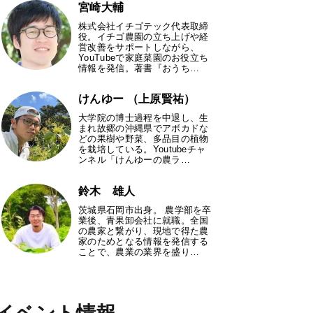
宮崎大輔
株式会社イチゴテック代表取締
役。イチゴ農園の立ち上げや経
営改善をサポートしながら、
YouTubeで家庭菜園のお役立ち
情報を発信。著書『おうち…
けんゆー （上原賢祐）
大学院の博士過程を中退し、生
まれ故郷の沖縄県でアボカドな
どの果樹や野菜、多品目の植物
を栽培している。Youtubeチャ
ンネル「けんゆーの農ラ…
鈴木 雄人
茨城県石岡市出身。 農学部を卒
業後、青果卸会社に就職。全国
の農家と繋がり、現地で得た農
家のためとなる情報を発信する
ことで、農業の業界を盛り…