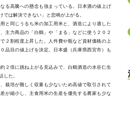
らなる高騰への懸念も強まっている。日本酒の値上げ
けでは解決できない」と悲鳴が上がる。
用と同じうるち米の加工用米と、酒造により適した
は、主力商品の「白鶴」や「まる」などに使う２０２
比で２割程度上昇した。人件費や瓶など資材価格の上
４０品目の値上げを決定。日本盛（兵庫県西宮市）も
約２倍に跳ね上がる見込みで、白鶴酒造の水谷仁生
話した。
、栽培が難しく収量も少ないため高値で取引されて
格差が縮小し、主食用米の生産を優先する農家も少な