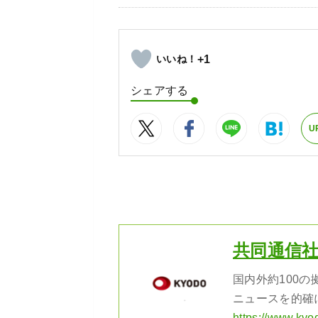
+1
シェアする
U
共同通信
国内外約100
ニュースを的確
https://www.kyo