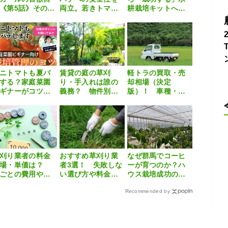
《第5話》その名
両立。若きトマト
耕栽培キットへ進
「甲斐犬」
生産者が「エフィ
化！『supotta』の
コン®SL」で描く
大きな挑戦とは
持続可能な防除戦
略
ニトマトも夏バ
賃貸の庭の草刈
軽トラの買取・売
する？家庭菜園
り・手入れは誰の
却相場（決定
ギナーがコツを
義務？ 物件別の
版）！ 車種・年
いてみた
対応やおすすめ業
式・走行距離の最
者を紹介
新価格とは
刈り業者の料金
おすすめ草刈り業
なぜ群馬でコーヒ
相場・単価は？
者3選！ 失敗しな
ーが育つのか？ハ
ごとの費用や安
い選び方や料金相
ウス栽培成功の秘
抑えるコツを徹
場を徹底解説
訣とは
解説
Recommended by