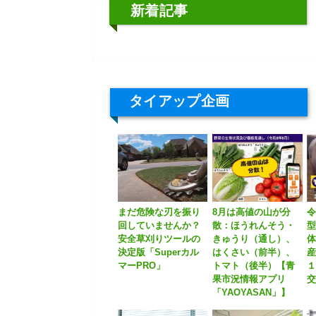
新着記事
タイアップ企画
まだ危険な刃を振り
8月は高値の山が分
令
回していませんか？
散：ほうれんそう・
安全草刈りツールの
きゅうり（通し）、
体
決定版「Superカル
はくさい（前半）、
産
マーPRO」
トマト（後半）【青
果市況情報アプリ
「YAOYASAN」】