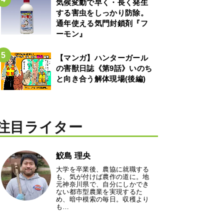
気候変動で早く・長く発生
する害虫をしっかり防除。
通年使える気門封鎖剤『フ
ーモン』
【マンガ】ハンターガール
の害獣日誌《第9話》いのち
と向き合う解体現場(後編)
注目ライター
鮫島 理央
大学を卒業後、農協に就職する
も、気が付けば農作の道に。地
元神奈川県で、自分にしかでき
ない都市型農業を実現するた
め、暗中模索の毎日。収穫より
も…