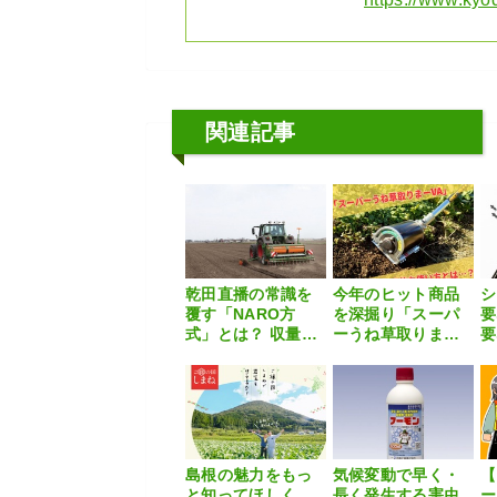
関連記事
乾田直播の常識を
今年のヒット商品
シ
覆す「NARO方
を深掘り「スーパ
要
式」とは？ 収量増
ーうね草取りまー
要
と省力化を両立す
VA」
分
る“二度の鎮圧”と
法
雑草対策
島根の魅力をもっ
気候変動で早く・
【
と知ってほしく
長く発生する害虫
ー