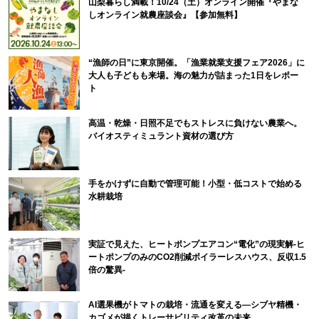
山梨暮らし満載！10/24（土）オンライン開催『やまな
しオンライン就農座談会』【参加無料】
“漁師の日”に東京開催。「漁業就業支援フェア2026」に
大人も子どもも来場。海の魅力が詰まった1日をレポー
ト
高温・乾燥・日照不足でもストレスに負けない農業へ。
バイオスティミュラント資材の選び方
手をかけずに自動で管理可能！小型・低コストで始める
水耕栽培
実証で見えた、ヒートポンプエアコン“電化”の現実解-ヒ
ートポンプのみのCO2削減ボイラーレスハウス、反収1.5
倍の驚異-
AI選果機がトマトの栽培・流通を変える―シブヤ精機・
カゴメが描くトレーサビリティ改革の未来