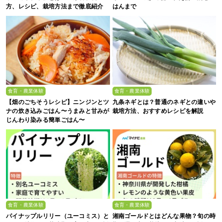
方、レシピ、栽培方法まで徹底紹介
はんまで
食育・農業体験
食育・農業体験
【畑のごちそうレシピ】ニンジンとツ
九条ネギとは？普通のネギとの違いや
ナの炊き込みごはん〜うまみと甘みが
栽培方法、おすすめレシピを解説
じんわり染みる簡単ごはん〜
食育・農業体験
食育・農業体験
パイナップルリリー（ユーコミス）と
湘南ゴールドとはどんな果物？旬の時