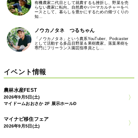
有機農家二代目として就農するも挫折し、野菜を売
らない農家に転向。自然農やパーマカルチャーをベ
ースとして、暮らしを豊かにするための畑づくりの
知…
ノウカノタネ つるちゃん
「ノウカノタネ」という農系YouTuber、Podcaster
として活動する多品目野菜＆果樹農家。落葉果樹を
専門にフリーランス園芸指導員とし…
イベント情報
農林水産FEST
2026年9月5日(土)
マイドームおおさか 2F 展示ホールD
マイナビ移住フェア
2026年9月5日(土)