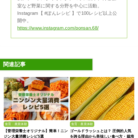
室など野菜に関する分野を中心に活動。
Instagram【 #ぽんレシピ 】で100レシピ以上公
開中。
https://www.instagram.com/ponsan.68/
関連記事
食育・農業体験
食育・農業体験
【管理栄養士オリジナル】簡単！ニン
ゴールドラッシュとは？ 圧倒的人気
ジン大量消費レシピ5選
を誇る理由から美味しい食べ方・栽培