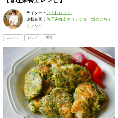
【管理栄養士レシピ】
ライター：
いまむら ゆい
連載企画：
管理栄養士オリジナル！畑のごちそ
うレシピ
ニンジン
レシピ
野菜