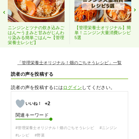
ニンジンとツナの炊き込みご
【管理栄養士オリジナル】簡
はん〜うまみと甘みがじんわ
単！ニンジン大量消費レシピ
り染みる簡単ごはん〜【管理
5選
栄養士レシピ】
「管理栄養士オリジナル！畑のごちそうレシピ」
読者の声を投稿する
読者の声を投稿するには
ログイン
してください。
+2
関連キーワード
#管理栄養士オリジナル！畑のごちそうレシピ
#ニンジン
#レシピ
#野菜