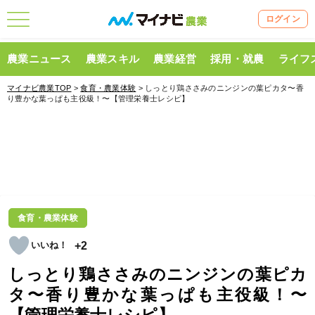
ログイン
農業ニュース
農業スキル
農業経営
採用・就農
ライフ
マイナビ農業TOP
>
食育・農業体験
> しっとり鶏ささみのニンジンの葉ピカタ〜香
り豊かな葉っぱも主役級！〜【管理栄養士レシピ】
食育・農業体験
+2
しっとり鶏ささみのニンジンの葉ピカ
タ〜香り豊かな葉っぱも主役級！〜