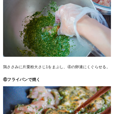
鶏ささみに片栗粉大さじ1をまぶし、④の卵液にくぐらせる。
⑥フライパンで焼く