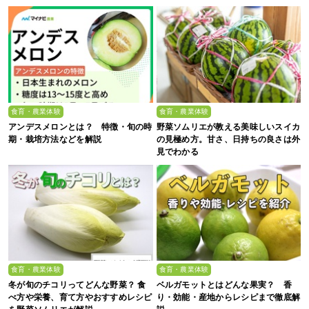
食育・農業体験
食育・農業体験
アンデスメロンとは？ 特徴・旬の時
野菜ソムリエが教える美味しいスイカ
期・栽培方法などを解説
の見極め方。甘さ、日持ちの良さは外
見でわかる
食育・農業体験
食育・農業体験
冬が旬のチコリってどんな野菜？ 食
ベルガモットとはどんな果実？ 香
べ方や栄養、育て方やおすすめレシピ
り・効能・産地からレシピまで徹底解