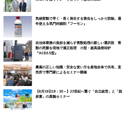
気候変動で早く・長く発生する害虫をしっかり防除。通
年使える気門封鎖剤『フーモン』
自治体業務の負担を減らす害獣処理の新しい選択肢 害
獣の死骸を現地で適正処理 小型・超高温焼却炉
『ACE0.5型』
農薬の正しい知識・安全な使い方を産地全体で共有。直
売所で専門家によるセミナー開催
【8月19日19：30～】23世紀へ繋ぐ「自立経営」と「脱
炭素」の真髄セミナー