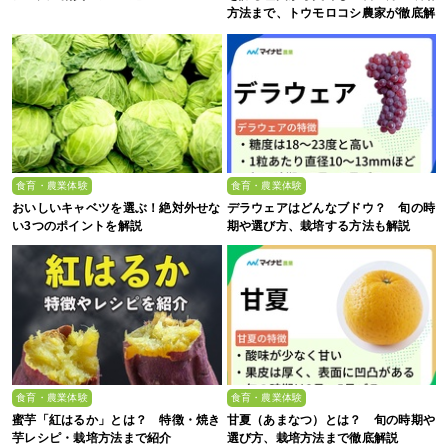
方法まで、トウモロコシ農家が徹底解
説
食育・農業体験
食育・農業体験
おいしいキャベツを選ぶ！絶対外せな
デラウェアはどんなブドウ？ 旬の時
い3つのポイントを解説
期や選び方、栽培する方法も解説
食育・農業体験
食育・農業体験
蜜芋「紅はるか」とは？ 特徴・焼き
甘夏（あまなつ）とは？ 旬の時期や
芋レシピ・栽培方法まで紹介
選び方、栽培方法まで徹底解説