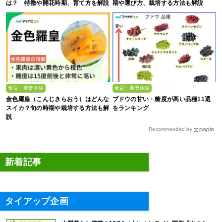
は？ 特徴や開花時期、育て方を解説
期や選び方、栽培する方法も解説
食育・農業体験
食育・農業体験
金色羅皇（こんじきらおう）はどんな
ブドウの甘い・糖度が高い品種11選
スイカ？旬の時期や栽培する方法も解
をランキング
説
Recommended by
新着記事
タイアップ企画