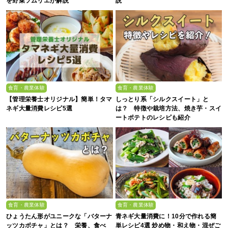
を野菜ソムリエが解説
説
食育・農業体験
食育・農業体験
【管理栄養士オリジナル】簡単！タマ
しっとり系「シルクスイート」と
ネギ大量消費レシピ5選
は？ 特徴や栽培方法、焼き芋・スイ
ートポテトのレシピも紹介
食育・農業体験
食育・農業体験
ひょうたん形がユニークな「バターナ
青ネギ大量消費に！10分で作れる簡
ッツカボチャ」とは？ 栄養、食べ
単レシピ4選 炒め物・和え物・混ぜご