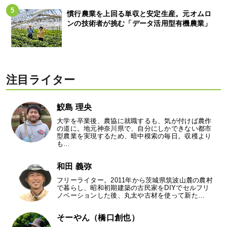
慣行農業を上回る単収と安定生産。元オムロ
ンの技術者が挑む「データ活用型有機農業」
注目ライター
鮫島 理央
大学を卒業後、農協に就職するも、気が付けば農作
の道に。地元神奈川県で、自分にしかできない都市
型農業を実現するため、暗中模索の毎日。収穫より
も…
和田 義弥
フリーライター。2011年から茨城県筑波山麓の農村
で暮らし、昭和初期建築の古民家をDIYでセルフリ
ノベーションした後、丸太や古材を使って新た…
そーやん（橋口創也）