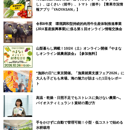
し）、はくさい（前半）、トマト（後半）【青果市況情
報アプリ「YAOYASAN」】
令和8年度 環境調和型持続的肉用牛生産体制推進事業
(JRA畜産振興事業)に係る第１回オンライン情報交換会
山梨暮らし満載！10/24（土）オンライン開催『やまな
しオンライン就農座談会』【参加無料】
“漁師の日”に東京開催。「漁業就業支援フェア2026」に
大人も子どもも来場。海の魅力が詰まった1日をレポー
ト
高温・乾燥・日照不足でもストレスに負けない農業へ。
バイオスティミュラント資材の選び方
手をかけずに自動で管理可能！小型・低コストで始める
水耕栽培