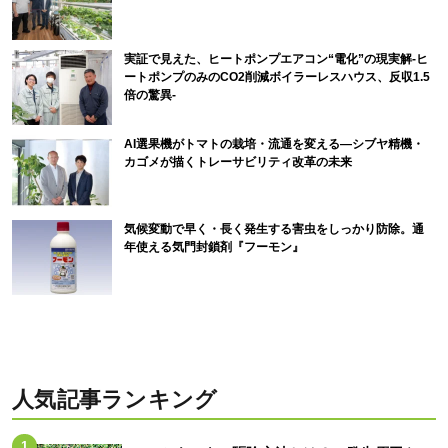
実証で見えた、ヒートポンプエアコン“電化”の現実解-ヒ
ートポンプのみのCO2削減ボイラーレスハウス、反収1.5
倍の驚異-
AI選果機がトマトの栽培・流通を変える―シブヤ精機・
カゴメが描くトレーサビリティ改革の未来
気候変動で早く・長く発生する害虫をしっかり防除。通
年使える気門封鎖剤『フーモン』
人気記事ランキング