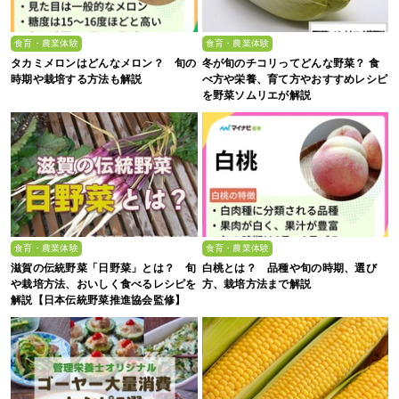
食育・農業体験
食育・農業体験
タカミメロンはどんなメロン？ 旬の
冬が旬のチコリってどんな野菜？ 食
時期や栽培する方法も解説
べ方や栄養、育て方やおすすめレシピ
を野菜ソムリエが解説
食育・農業体験
食育・農業体験
滋賀の伝統野菜「日野菜」とは？ 旬
白桃とは？ 品種や旬の時期、選び
や栽培方法、おいしく食べるレシピを
方、栽培方法まで解説
解説【日本伝統野菜推進協会監修】