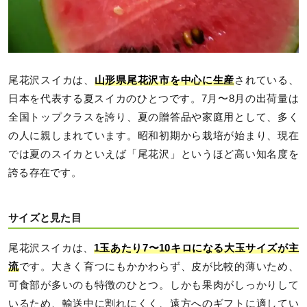
尾花沢スイカは、
山形県尾花沢市を中心に生産
されている、
日本を代表する夏スイカのひとつです。7月〜8月の出荷量は
全国トップクラスを誇り、夏の贈答品や家庭用として、多く
の人に親しまれています。昭和初期から栽培が始まり、現在
では夏のスイカといえば「尾花沢」というほど高い知名度を
誇る存在です。
サイズと見た目
尾花沢スイカは、
1玉あたり7〜10キロになる大玉サイズが主
流
です。大きく育つにもかかわらず、皮が比較的薄いため、
可食部が多いのも特徴のひとつ。しかも果肉がしっかりして
いるため、輸送中に割れにくく、遠方へのギフトに適してい