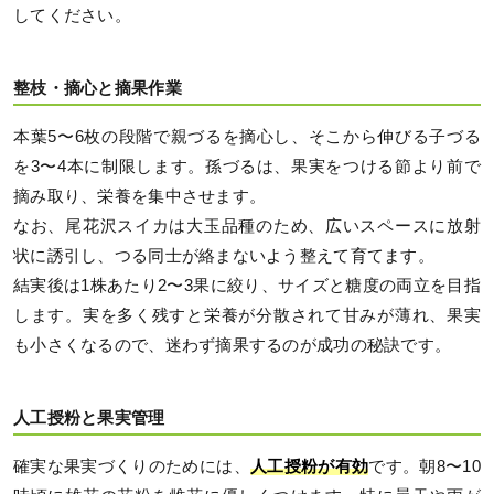
してください。
整枝・摘心と摘果作業
本葉5〜6枚の段階で親づるを摘心し、そこから伸びる子づる
を3〜4本に制限します。孫づるは、果実をつける節より前で
摘み取り、栄養を集中させます。
なお、尾花沢スイカは大玉品種のため、広いスペースに放射
状に誘引し、つる同士が絡まないよう整えて育てます。
結実後は1株あたり2〜3果に絞り、サイズと糖度の両立を目指
します。実を多く残すと栄養が分散されて甘みが薄れ、果実
も小さくなるので、迷わず摘果するのが成功の秘訣です。
人工授粉と果実管理
確実な果実づくりのためには、
人工授粉が有効
です。朝8〜10