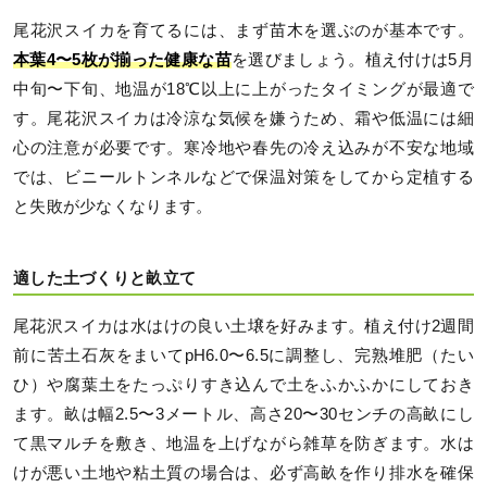
尾花沢スイカを育てるには、まず苗木を選ぶのが基本です。
本葉4〜5枚が揃った健康な苗
を選びましょう。植え付けは5月
中旬〜下旬、地温が18℃以上に上がったタイミングが最適で
す。尾花沢スイカは冷涼な気候を嫌うため、霜や低温には細
心の注意が必要です。寒冷地や春先の冷え込みが不安な地域
では、ビニールトンネルなどで保温対策をしてから定植する
と失敗が少なくなります。
適した土づくりと畝立て
尾花沢スイカは水はけの良い土壌を好みます。植え付け2週間
前に苦土石灰をまいてpH6.0〜6.5に調整し、完熟堆肥（たい
ひ）や腐葉土をたっぷりすき込んで土をふかふかにしておき
ます。畝は幅2.5〜3メートル、高さ20〜30センチの高畝にし
て黒マルチを敷き、地温を上げながら雑草を防ぎます。水は
けが悪い土地や粘土質の場合は、必ず高畝を作り排水を確保