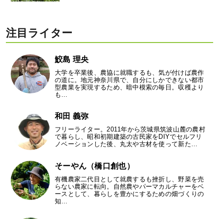
注目ライター
鮫島 理央
大学を卒業後、農協に就職するも、気が付けば農作
の道に。地元神奈川県で、自分にしかできない都市
型農業を実現するため、暗中模索の毎日。収穫より
も…
和田 義弥
フリーライター。2011年から茨城県筑波山麓の農村
で暮らし、昭和初期建築の古民家をDIYでセルフリ
ノベーションした後、丸太や古材を使って新た…
そーやん（橋口創也）
有機農家二代目として就農するも挫折し、野菜を売
らない農家に転向。自然農やパーマカルチャーをベ
ースとして、暮らしを豊かにするための畑づくりの
知…