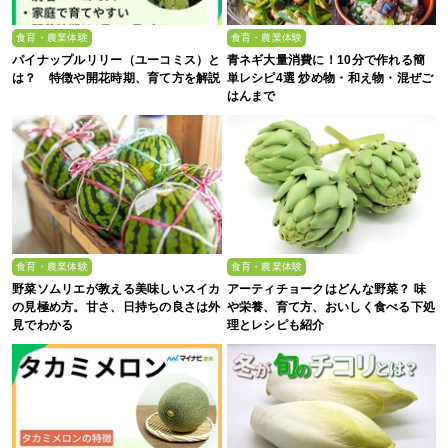
食育・農業体験
食育・農業体験
パイナップルリリー（ユーコミス）と
青ネギ大量消費に！10分で作れる簡
は？ 特徴や開花時期、育て方を解説
単レシピ4選 炒め物・和え物・混ぜご
はんまで
食育・農業体験
食育・農業体験
野菜ソムリエが教える美味しいスイカ
アーティチョークはどんな野菜？ 味
の見極め方。甘さ、日持ちの良さは外
や栄養、育て方、おいしく食べる下処
見でわかる
理とレシピも紹介