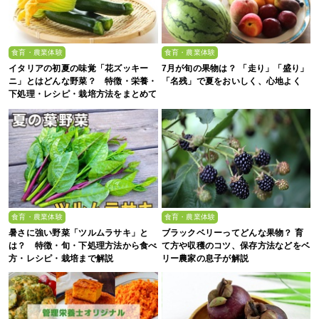
食育・農業体験
食育・農業体験
イタリアの初夏の味覚「花ズッキー
7月が旬の果物は？ 「走り」「盛り」
ニ」とはどんな野菜？ 特徴・栄養・
「名残」で夏をおいしく、心地よく
下処理・レシピ・栽培方法をまとめて
解説
食育・農業体験
食育・農業体験
暑さに強い野菜「ツルムラサキ」と
ブラックベリーってどんな果物？ 育
は？ 特徴・旬・下処理方法から食べ
て方や収穫のコツ、保存方法などをベ
方・レシピ・栽培まで解説
リー農家の息子が解説