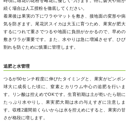
時頃に雄花の花粉を雌花に優しくつけます。特に曇天や雨が
続く場合は人工授粉を徹底してください。
着果後は果実の下にワラやマットを敷き、接地面の変形や病
気を防ぎます。尾花沢スイカは大玉に育つため、果実が肥大
するにつれて重さでつるや地面に負担がかかるので、早めの
敷きワラが重要です。また、水やりは急に増減させず、ひび
割れを防ぐために慎重に管理します。
追肥と水管理
つるが50センチ程度に伸びたタイミングと、果実がピンポン
球大に成長した頃に、窒素とカリウム中心の追肥を行いま
す。リン酸は控えめでOKです。生育初期は土が乾いたら朝に
たっぷり水やりし、果実肥大期は水の与えすぎに注意しま
す。収穫2週間前くらいからは水を控えめにすると、果実の甘
さが格段に増します。