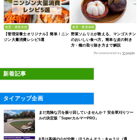
食育・農業体験
食育・農業体験
【管理栄養士オリジナル】簡単！ニン
野菜ソムリエが教える、マンゴスチン
ジン大量消費レシピ5選
のおいしい食べ方。簡単な皮の剥き
方・種の取り除き方まで解説
Recommended by
新着記事
タイアップ企画
まだ危険な刃を振り回していませんか？ 安全草刈りツー
ルの決定版「SuperカルマーPRO」
8月は高値の山が分散：ほうれんそう・きゅうり（通