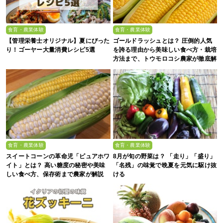
食育・農業体験
食育・農業体験
【管理栄養士オリジナル】夏にぴった
ゴールドラッシュとは？ 圧倒的人気
り！ゴーヤー大量消費レシピ5選
を誇る理由から美味しい食べ方・栽培
方法まで、トウモロコシ農家が徹底解
説
食育・農業体験
食育・農業体験
スイートコーンの革命児「ピュアホワ
8月が旬の野菜は？ 「走り」「盛り」
イト」とは？ 高い糖度の秘密や美味
「名残」の味覚で晩夏を元気に駆け抜
しい食べ方、保存術まで農家が解説
ける