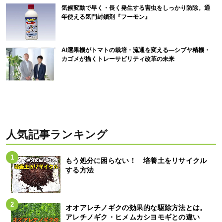
気候変動で早く・長く発生する害虫をしっかり防除。通
年使える気門封鎖剤『フーモン』
AI選果機がトマトの栽培・流通を変える―シブヤ精機・
カゴメが描くトレーサビリティ改革の未来
人気記事ランキング
もう処分に困らない！ 培養土をリサイクル
する方法
オオアレチノギクの効果的な駆除方法とは。
アレチノギク・ヒメムカシヨモギとの違い