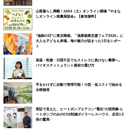
山梨暮らし満載！10/24（土）オンライン開催『やまな
しオンライン就農座談会』【参加無料】
“漁師の日”に東京開催。「漁業就業支援フェア2026」に
大人も子どもも来場。海の魅力が詰まった1日をレポー
ト
高温・乾燥・日照不足でもストレスに負けない農業へ。
バイオスティミュラント資材の選び方
手をかけずに自動で管理可能！小型・低コストで始める
水耕栽培
実証で見えた、ヒートポンプエアコン“電化”の現実解-ヒ
ートポンプのみのCO2削減ボイラーレスハウス、反収1.5
倍の驚異-