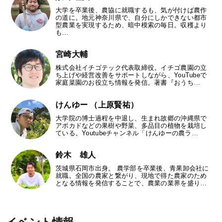
大学を卒業後、農協に就職するも、気が付けば農作
の道に。地元神奈川県で、自分にしかできない都市
型農業を実現するため、暗中模索の毎日。収穫より
も…
宮崎大輔
株式会社イチゴテック代表取締役。イチゴ農園の立
ち上げや経営改善をサポートしながら、YouTubeで
家庭菜園のお役立ち情報を発信。著書『おうち…
けんゆー （上原賢祐）
大学院の博士過程を中退し、生まれ故郷の沖縄県で
アボカドなどの果樹や野菜、多品目の植物を栽培し
ている。Youtubeチャンネル「けんゆーの農ラ…
鈴木 雄人
茨城県石岡市出身。 農学部を卒業後、青果卸会社に
就職。全国の農家と繋がり、現地で得た農家のため
となる情報を発信することで、農業の業界を盛り…