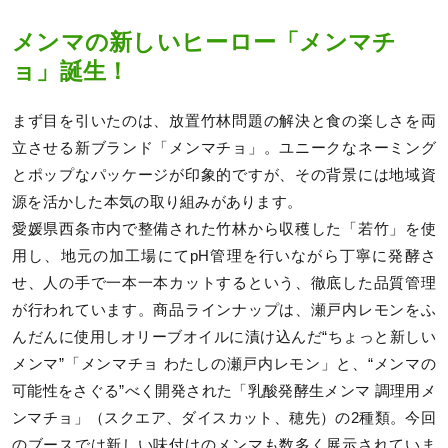
メンマの新しいヒーロー「メンマチ
ョ」誕生！
まず目を引いたのは、放置竹林問題の解決と食の楽しさを両
立させる新ブランド「メンマチョ」。ユニークなネーミング
とポップなパッケージが印象的ですが、その背景には地域資
源を活かした本気の取り組みがあります。
愛媛県西条市内で整備された竹林から収穫した「若竹」を使
用し、地元の加工場にてpH管理を行いながら丁寧に発酵さ
せ、人の手で一本一本カットするという、徹底した品質管理
が行われています。商品ラインナップは、瀬戸内レモンをふ
んだんに使用しオリーブオイルに漬け込んだ“ちょっと新しい
メンマ”「メンマチョ わたしの瀬戸内レモン」と、“メンマの
可能性をさぐる”べく開発された「乳酸発酵生メンマ 調理用メ
ンマチョ」（スクエア、ダイスカット、穂先）の2種類。今回
のブースでは新しい味付けのメンマも数多く展示されていま