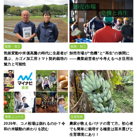
販路・加工
販路・加工
気候変動や米価高騰の時代に生産者が
卸売市場が“危機”と“再生”の狭間に
選ぶ、カゴメ加工用トマト契約栽培の
――農業経営者が今考えるべき活用法
魅力と可能性
農業ニュース
生産技術
2026年、コメ相場は崩れるのか？令
農家が教えるバナナの育て方。初心者
和の米騒動の終わりを読む
でも簡単に栽培する極意は苗木選びと
生育環境にあり！