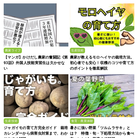
農家ライフ
生産技術
【マンガ】かけだし農家の奮闘記《第
農家が教えるモロヘイヤの栽培方法。
93話》外国人技能実習生は欠かせな
初心者でも安心！収穫のコツや育て方
い
のポイントを徹底解説
生産技術
食育・農業体験
ジャガイモの育て方完全ガイド 栽培
暑さに強い野菜「ツルムラサキ」と
カレンダーから病害虫対策まで、わか
は？ 特徴・旬・下処理方法から食べ