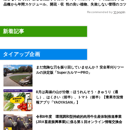
品種から年間スケジュール、開花・収
性の良い植物、失敗しない管理のコツ
穫のコツまで徹底解説
まで徹底解説
Recommended by
新着記事
タイアップ企画
まだ危険な刃を振り回していませんか？ 安全草刈りツー
ルの決定版「SuperカルマーPRO」
8月は高値の山が分散：ほうれんそう・きゅうり（通
し）、はくさい（前半）、トマト（後半）【青果市況情
報アプリ「YAOYASAN」】
令和8年度 環境調和型持続的肉用牛生産体制推進事業
(JRA畜産振興事業)に係る第１回オンライン情報交換会