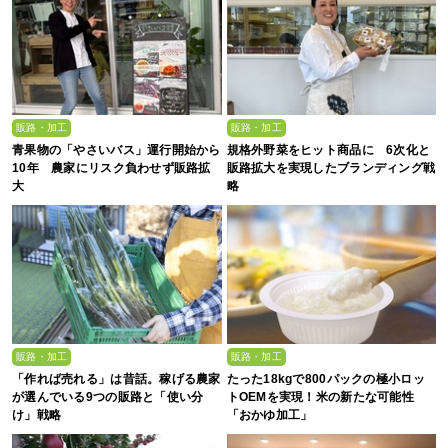
販路・加工
販路・加工
青果物の「やさいバス」運行開始から
規格外野菜をヒット商品に 6次化と
10年 農家にリスク負わせず販路拡
販路拡大を実現したブランディング戦
大
略
販路・加工
販路・加工
「作れば売れる」は昔話。稼げる農家
たった18kgで800パックの極小ロッ
が選んでいる9つの販路と「使い分
トOEMを実現！米の新たな可能性
け」戦略
「おかゆ加工」