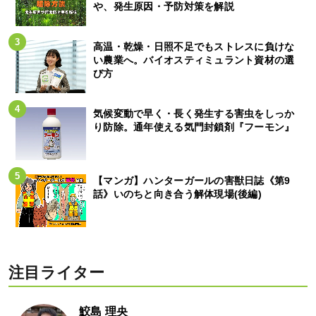
や、発生原因・予防対策を解説
高温・乾燥・日照不足でもストレスに負けな
い農業へ。バイオスティミュラント資材の選
び方
気候変動で早く・長く発生する害虫をしっか
り防除。通年使える気門封鎖剤『フーモン』
【マンガ】ハンターガールの害獣日誌《第9
話》いのちと向き合う解体現場(後編)
注目ライター
鮫島 理央