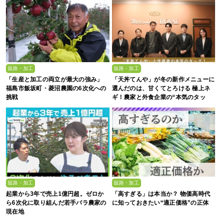
販路・加工
販路・加工
「生産と加工の両立が最大の強み」
「天丼てんや」が冬の新作メニューに
福島市飯坂町・菱沼農園の6次化への
選んだのは、甘くてとろける 極上ネ
挑戦
ギ！農家と外食企業の“本気のタッ
グ”が生んだ一杯
販路・加工
販路・加工
起業から3年で売上1億円超。ゼロか
「高すぎる」は本当か？ 物価高時代
ら6次化に取り組んだ若手バラ農家の
に知っておきたい“適正価格”の正体
現在地