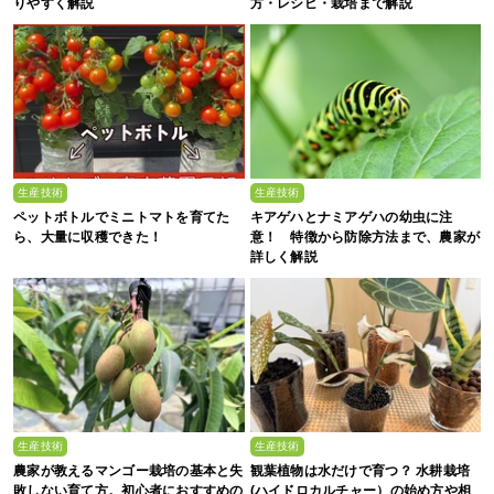
りやすく解説
方・レシピ・栽培まで解説
生産技術
生産技術
ペットボトルでミニトマトを育てた
キアゲハとナミアゲハの幼虫に注
ら、大量に収穫できた！
意！ 特徴から防除方法まで、農家が
詳しく解説
生産技術
生産技術
農家が教えるマンゴー栽培の基本と失
観葉植物は水だけで育つ？ 水耕栽培
敗しない育て方。初心者におすすめの
(ハイドロカルチャー）の始め方や相