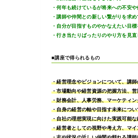
・何年も続けているが将来への不安や
・講師や仲間との新しい繋がりを求め
・自分が目指すものやかなえたい目標
・行き当たりばったりのやり方を見直
■講座で得られるもの
・経営理念やビジョンについて、講師
・市場動向や経営資源の把握方法、営
・財務会計、人事労務、マーケティン
・自身の経営の軸や目指す未来につい
・自社の理想実現に向けた実践可能な
・経営者としての視野や考え方、マイ
・志や状況の近しい仲間や頼れる講師