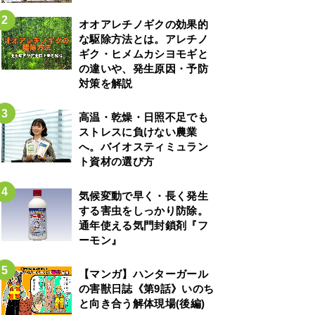
オオアレチノギクの効果的
な駆除方法とは。アレチノ
ギク・ヒメムカシヨモギと
の違いや、発生原因・予防
対策を解説
高温・乾燥・日照不足でも
ストレスに負けない農業
へ。バイオスティミュラン
ト資材の選び方
気候変動で早く・長く発生
する害虫をしっかり防除。
通年使える気門封鎖剤『フ
ーモン』
【マンガ】ハンターガール
の害獣日誌《第9話》いのち
と向き合う解体現場(後編)