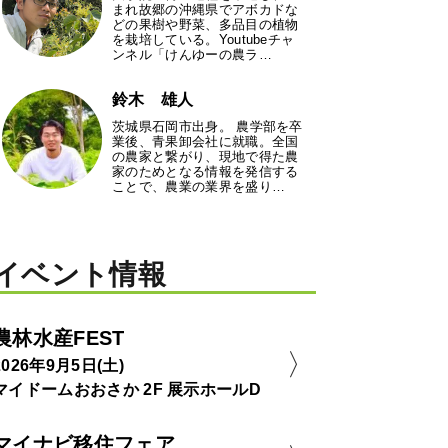
まれ故郷の沖縄県でアボカドな
どの果樹や野菜、多品目の植物
を栽培している。Youtubeチャ
ンネル「けんゆーの農ラ…
鈴木 雄人
茨城県石岡市出身。 農学部を卒
業後、青果卸会社に就職。全国
の農家と繋がり、現地で得た農
家のためとなる情報を発信する
ことで、農業の業界を盛り…
イベント情報
農林水産FEST
2026年9月5日(土)
マイドームおおさか 2F 展示ホールD
マイナビ移住フェア