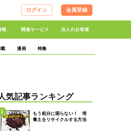
ログイン
会員登録
情報
関連サービス
法人のお客様
連載
漫画
特集
人気記事ランキング
もう処分に困らない！ 培
養土をリサイクルする方法