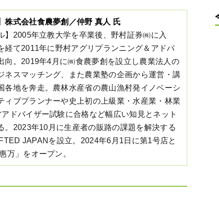
】株式会社食農夢創／仲野 真人 氏
ル】2005年立教大学を卒業後、野村証券㈱に入
を経て2011年に野村アグリプランニング＆アドバ
出向。2019年4月に㈱食農夢創を設立し農業法人の
ジネスマッチング、また農業塾の企画から運営・講
国各地を奔走。農林水産省の農山漁村発イノベーシ
ティブプランナーや史上初の上級業・水産業・林業
営アドバイザー試験に合格など幅広い知見とネット
る。2023年10月に生産者の販路の課題を解決する
TED JAPANを設立。2024年6月1日に第1号店と
 惠万」をオープン。