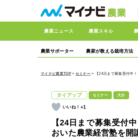
農業ニュース
農業スキル
農業サポーター
農家が教える栽培方法
マイナビ農業TOP
>
セミナー
> 【24日まで募集受付中
タイアップ
セミナー
大分
+1
【24日まで募集受付
おいた農業経営塾を開