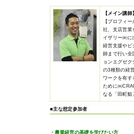
【メイン講師
【プロフィー
社、支店営業
イザリー㈱に
経営支援やビ
師まで行い全
ョンエグゼク
の3種類の経
ワークを有す
ために㈱CRAF
なる「田町鮨
■主な想定参加者
・農業経営の基礎を学びたい方