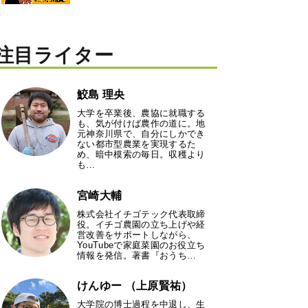
注目ライター
鮫島 理央
大学を卒業後、農協に就職する
も、気が付けば農作の道に。地
元神奈川県で、自分にしかでき
ない都市型農業を実現するた
め、暗中模索の毎日。収穫より
も…
宮崎大輔
株式会社イチゴテック代表取締
役。イチゴ農園の立ち上げや経
営改善をサポートしながら、
YouTubeで家庭菜園のお役立ち
情報を発信。著書『おうち…
けんゆー （上原賢祐）
大学院の博士過程を中退し、生