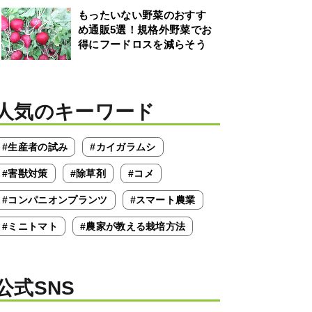
もったいない野菜のおすす
め通販5選！規格外野菜でお
得にフードロスを減らそう
人気のキーワード
#生産者の試み
#カイガラムシ
#害獣対策
#除草剤
#コメ
#コンパニオンプランツ
#スマート農業
#ミニトマト
#農家が教える栽培方法
公式SNS