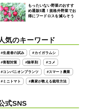
もったいない野菜のおすす
め通販5選！規格外野菜でお
得にフードロスを減らそう
人気のキーワード
#生産者の試み
#カイガラムシ
#害獣対策
#除草剤
#コメ
#コンパニオンプランツ
#スマート農業
#ミニトマト
#農家が教える栽培方法
公式SNS