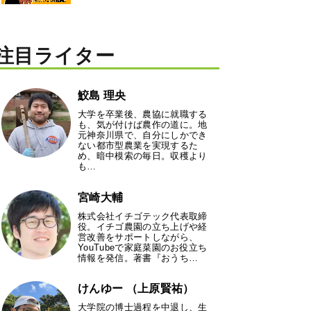
注目ライター
鮫島 理央
大学を卒業後、農協に就職する
も、気が付けば農作の道に。地
元神奈川県で、自分にしかでき
ない都市型農業を実現するた
め、暗中模索の毎日。収穫より
も…
宮崎大輔
株式会社イチゴテック代表取締
役。イチゴ農園の立ち上げや経
営改善をサポートしながら、
YouTubeで家庭菜園のお役立ち
情報を発信。著書『おうち…
けんゆー （上原賢祐）
大学院の博士過程を中退し、生