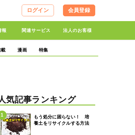
ログイン
会員登録
情報
関連サービス
法人のお客様
連載
漫画
特集
人気記事ランキング
もう処分に困らない！ 培
養土をリサイクルする方法