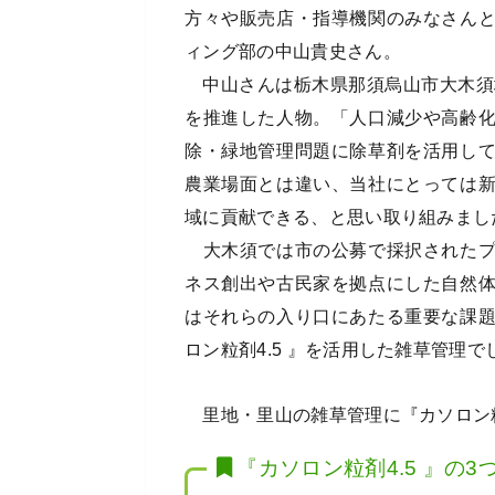
方々や販売店・指導機関のみなさん
ィング部の中山貴史さん。
中山さんは栃木県那須烏山市大木須
を推進した人物。「人口減少や高齢
除・緑地管理問題に除草剤を活用し
農業場面とは違い、当社にとっては
域に貢献できる、と思い取り組みまし
大木須では市の公募で採択されたプ
ネス創出や古民家を拠点にした自然
はそれらの入り口にあたる重要な課
ロン粒剤4.5 』を活用した雑草管理で
里地・里山の雑草管理に『カソロン粒剤
『カソロン粒剤4.5 』の3