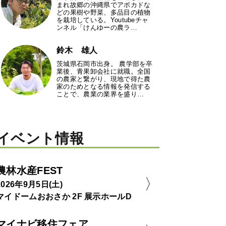
まれ故郷の沖縄県でアボカドな
どの果樹や野菜、多品目の植物
を栽培している。Youtubeチャ
ンネル「けんゆーの農ラ…
鈴木 雄人
茨城県石岡市出身。 農学部を卒
業後、青果卸会社に就職。全国
の農家と繋がり、現地で得た農
家のためとなる情報を発信する
ことで、農業の業界を盛り…
イベント情報
農林水産FEST
2026年9月5日(土)
マイドームおおさか 2F 展示ホールD
マイナビ移住フェア