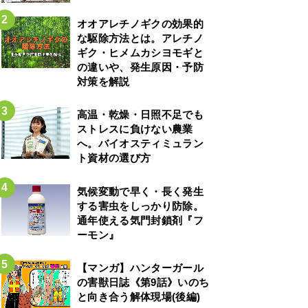
オオアレチノギクの効果的
な駆除方法とは。アレチノ
ギク・ヒメムカシヨモギと
の違いや、発生原因・予防
対策を解説
高温・乾燥・日照不足でも
ストレスに負けない農業
へ。バイオスティミュラン
ト資材の選び方
気候変動で早く・長く発生
する害虫をしっかり防除。
通年使える気門封鎖剤『フ
ーモン』
【マンガ】ハンターガール
の害獣日誌《第9話》いのち
と向き合う解体現場(後編)