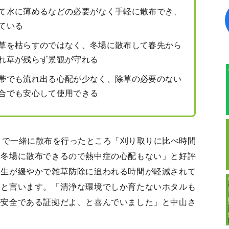
て水に薄めるなどの必要がなく手軽に散布でき、
ている
草を枯らすのではなく、冬場に散布して春先から
れ草が残らず景観が守れる
帯でも流れ出る心配が少なく、除草の必要のない
合でも安心して使用できる
々で一緒に散布を行ったところ「刈り取りに比べ時間
「冬場に散布できるので熱中症の心配もない」と好評
発生が緩やかで雑草防除に追われる時間が軽減されて
たと言います。「清浄な環境でしか育たないホタルも
が安全である証拠だよ、と喜んでいました」と中山さ