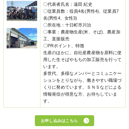
〇代表者氏名：遠田 紀史
〇従業員数：役員4名(男性4)、従業員7
名(男性4、女性3)
〇所在地：十日町市川治
〇事業：農産物生産(米、そば)、農産加
工、直接販売
〇PRポイント、特徴
生産のほかに、自社産農産物を原料に使
用した生そばやもちの加工販売を行って
います。
多世代、多様なメンバーとコミュニケー
ションをとりながら、働きやすい職場づ
くりに努めています。ＳＮＳなどによる
情報発信が得意な方、お待ちしていま
す。
お申し込みはこちら