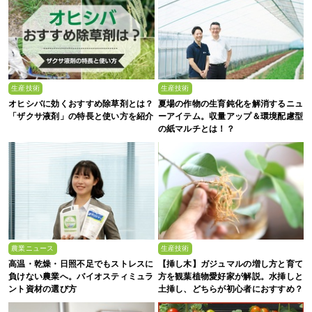
生産技術
生産技術
オヒシバに効くおすすめ除草剤とは？
夏場の作物の生育鈍化を解消するニュ
「ザクサ液剤」の特長と使い方を紹介
ーアイテム。収量アップ＆環境配慮型
の紙マルチとは！？
農業ニュース
生産技術
高温・乾燥・日照不足でもストレスに
【挿し木】ガジュマルの増し方と育て
負けない農業へ。バイオスティミュラ
方を観葉植物愛好家が解説。水挿しと
ント資材の選び方
土挿し、どちらが初心者におすすめ？