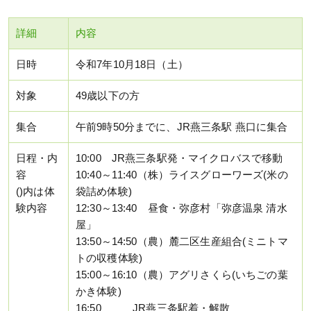
詳細
内容
日時
令和7年10月18日（土）
対象
49歳以下の方
集合
午前9時50分までに、JR燕三条駅 燕口に集合
日程・内
10:00 JR燕三条駅発・マイクロバスで移動
容
10:40～11:40（株）ライスグローワーズ(米の
()内は体
袋詰め体験)
験内容
12:30～13:40 昼食・弥彦村「弥彦温泉 清水
屋」
13:50～14:50（農）麓二区生産組合(ミニトマ
トの収穫体験)
15:00～16:10（農）アグリさくら(いちごの葉
かき体験)
16:50 JR燕三条駅着・解散