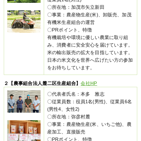
〇所在地：加茂市矢立新田
〇事業：農産物生産(米)、卸販売、加茂
有機米生産組合の運営
〇PRポイント、特徴
有機栽培や環境に優しい農業に取り組
み、消費者に安全安心を届けています。
米の輸出販売の拡大を目指しています。
日本の米文化を世界へ広げたい方の参加
をお待ちしています。
２【農事組合法人麓二区生産組合】
会社HP
〇代表者氏名：本多 雅志
〇従業員数：役員1名(男性)、従業員6名
(男性4、女性2)
〇所在地：弥彦村麓
〇事業：農産物生産(米、いちご他)、農
産加工、直接販売
〇PRポイント、特徴