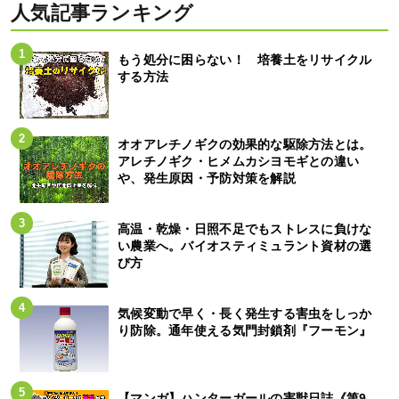
人気記事ランキング
もう処分に困らない！ 培養土をリサイクル
する方法
オオアレチノギクの効果的な駆除方法とは。
アレチノギク・ヒメムカシヨモギとの違い
や、発生原因・予防対策を解説
高温・乾燥・日照不足でもストレスに負けな
い農業へ。バイオスティミュラント資材の選
び方
気候変動で早く・長く発生する害虫をしっか
り防除。通年使える気門封鎖剤『フーモン』
【マンガ】ハンターガールの害獣日誌《第9