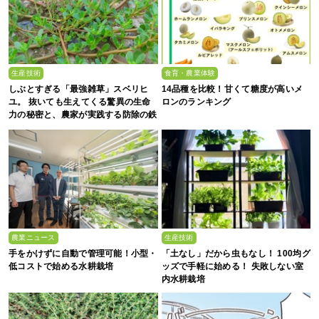
生産技術
食育・農業体験
しぶとすぎる「最強雑草」スベリヒ
14品種を比較！甘くて糖度が高いメ
ユ。 抜いても生えてくる驚異の生命
ロンのランキング
力の秘密と、農家が実践する防除の鉄
則
農業ニュース
生産技術
手をかけずに自動で管理可能！小型・
「土なし」だから虫もなし！ 100均グ
低コストで始める水耕栽培
ッズで手軽に始める！ 失敗しない室
内水耕栽培