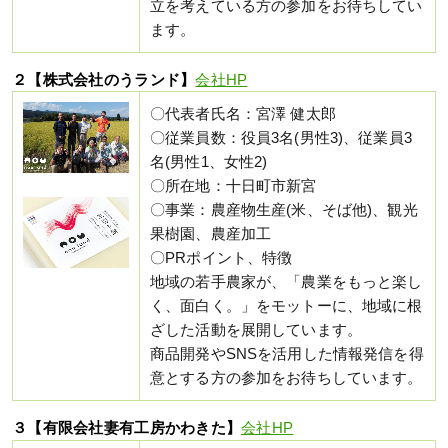
立を考えている方の参加をお待ちしてい
ます。
２【株式会社のうランド】
会社HP
〇代表者氏名：宮澤 健太郎
〇従業員数：役員3名(男性3)、従業員3
名(男性1、女性2)
〇所在地：十日町市新宮
〇事業：農産物生産(米、そば他)、観光
果樹園、農産加工
〇PRポイント、特徴
地域の若手農家が、「農業をもっと楽し
く、面白く。」をモットーに、地域に根
ざした活動を展開しています。
商品開発やSNSを活用した情報発信を得
意とする方の参加をお待ちしています。
３【有限会社妻有工房かわきた】
会社HP