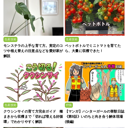
生産技術
生産技術
モンステラの上手な育て方。剪定のコ
ペットボトルでミニトマトを育てた
ツや植え替えの注意点などを愛好家が
ら、大量に収穫できた！
解説
生産技術
狩猟
クウシンサイの育て方完全ガイド 種
【マンガ】ハンターガールの害獣日誌
まきから収穫まで「切れば増える好循
《第9話》いのちと向き合う解体現場
環」でわかりやすく解説
(後編)