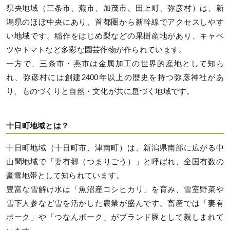
県央地域（三条市、燕市、加茂市、田上町、弥彦村）は、新
潟県のほぼ中央にあり、首都圏から新幹線でアクセスしやす
い地域です。稲作をはじめ梨などの果樹産地があり、キャベ
ツやトマトなど多彩な園芸作物が作られています。
一方で、三条市・燕市は金属加工の世界的産地として知ら
れ、弥彦村には創建2400年以上の歴史を持つ弥彦神社があ
り、ものづくりと自然・文化が共に息づく地域です。
十日町地域とは？
十日町地域（十日町市、津南町）は、新潟県南部に広がる中
山間地域で「妻有郷（つまりごう）」と呼ばれ、全国有数の
豪雪地帯として知られています。
豊富な雪解け水は「魚沼産コシヒカリ」を育み、雪室野菜や
雪下人参など雪を活かした農業が盛んです。畜産では「妻有
ポーク」や「つなんポーク」がブランド豚として親しまれて