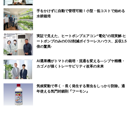
手をかけずに自動で管理可能！小型・低コストで始める
水耕栽培
実証で見えた、ヒートポンプエアコン“電化”の現実解-ヒ
ートポンプのみのCO2削減ボイラーレスハウス、反収1.5
倍の驚異-
AI選果機がトマトの栽培・流通を変える―シブヤ精機・
カゴメが描くトレーサビリティ改革の未来
気候変動で早く・長く発生する害虫をしっかり防除。通
年使える気門封鎖剤『フーモン』