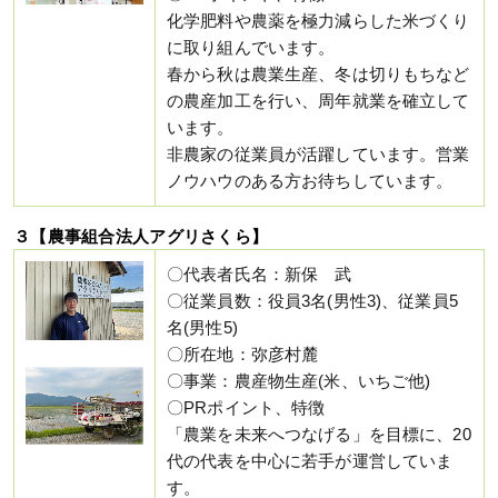
化学肥料や農薬を極力減らした米づくり
に取り組んでいます。
春から秋は農業生産、冬は切りもちなど
の農産加工を行い、周年就業を確立して
います。
非農家の従業員が活躍しています。営業
ノウハウのある方お待ちしています。
３【農事組合法人アグリさくら】
〇代表者氏名：新保 武
〇従業員数：役員3名(男性3)、従業員5
名(男性5)
〇所在地：弥彦村麓
〇事業：農産物生産(米、いちご他)
〇PRポイント、特徴
「農業を未来へつなげる」を目標に、20
代の代表を中心に若手が運営していま
す。