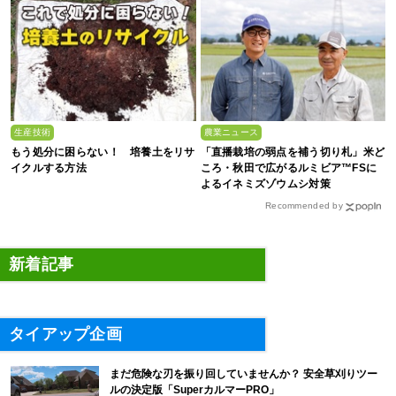
生産技術
農業ニュース
もう処分に困らない！ 培養土をリサ
「直播栽培の弱点を補う切り札」米ど
イクルする方法
ころ・秋田で広がるルミビア™FSに
よるイネミズゾウムシ対策
Recommended by
新着記事
タイアップ企画
まだ危険な刃を振り回していませんか？ 安全草刈りツー
ルの決定版「SuperカルマーPRO」