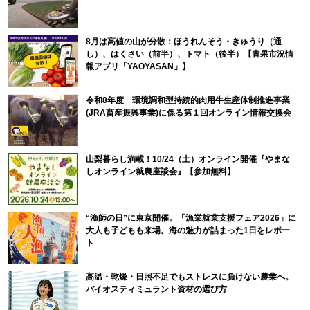
8月は高値の山が分散：ほうれんそう・きゅうり（通
し）、はくさい（前半）、トマト（後半）【青果市況情
報アプリ「YAOYASAN」】
令和8年度 環境調和型持続的肉用牛生産体制推進事業
(JRA畜産振興事業)に係る第１回オンライン情報交換会
山梨暮らし満載！10/24（土）オンライン開催『やまな
しオンライン就農座談会』【参加無料】
“漁師の日”に東京開催。「漁業就業支援フェア2026」に
大人も子どもも来場。海の魅力が詰まった1日をレポー
ト
高温・乾燥・日照不足でもストレスに負けない農業へ。
バイオスティミュラント資材の選び方