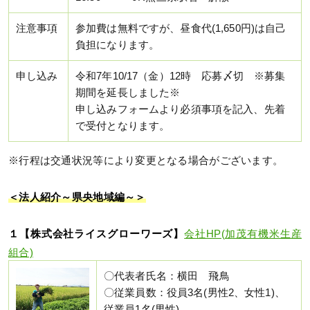
注意事項
参加費は無料ですが、昼食代(1,650円)は自己
負担になります。
申し込み
令和7年10/17（金）12時 応募〆切 ※募集
期間を延長しました※
申し込みフォームより必須事項を記入、先着
で受付となります。
※行程は交通状況等により変更となる場合がございます。
＜法人紹介～県央地域編～＞
１【株式会社ライスグローワーズ】
会社HP(加茂有機米生産
組合)
〇代表者氏名：横田 飛鳥
〇従業員数：役員3名(男性2、女性1)、
従業員1名(男性)