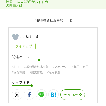
験者に"法人就業"がおすすめ
の理由とは
「新潟県農林水産部」
+4
タイアップ
関連キーワード
#新潟
#新潟県農林水産部
#UIJターン
#採用・雇用
#移住就農
#農業体験
#雇用就農
シェアする
URLをコピー