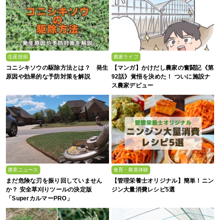
生産技術
農家ライフ
コニシキソウの駆除方法とは？ 発生
【マンガ】かけだし農家の奮闘記《第
原因や効果的な予防対策を解説
92話》覚悟を決めた！ ついに施設ナ
ス農家デビュー
農業ニュース
食育・農業体験
まだ危険な刃を振り回していません
【管理栄養士オリジナル】簡単！ニン
か？ 安全草刈りツールの決定版
ジン大量消費レシピ5選
「SuperカルマーPRO」