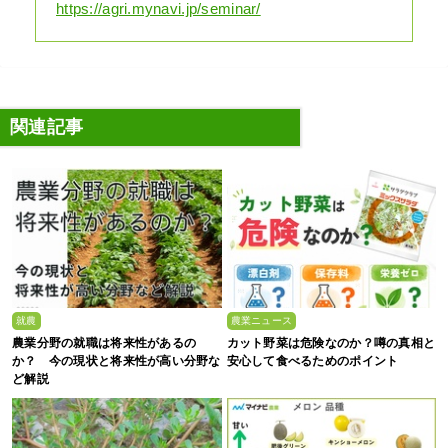
https://agri.mynavi.jp/seminar/
関連記事
就農
農業ニュース
農業分野の就職は将来性があるの
カット野菜は危険なのか？噂の真相と
か？ 今の現状と将来性が高い分野な
安心して食べるためのポイント
ど解説