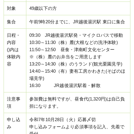
対象
49歳以下の方
集合
午前9時20分までに、JR越後湯沢駅 東口に集合
日程・
09:30 JR越後湯沢駅発・マイクロバスで移動
内容
10:30～11:30（株）麓(大根などの洗浄体験)
()内は
11:50～12:50 昼食・津南町文化センター
体験内
※（株）麓のお弁当をご用意します
容
13:20～14:30（株）のうランド(観光栗園見学)
14:40～15:40（有）妻有工房かわきた(そばのほ
場見学)
16:30 JR越後湯沢駅着・解散
注意事
参加費は無料ですが、昼食代(1,320円)は自己負
項
担になります。
申し込
令和7年10月28日（火）応募〆切
み
申し込みフォームより必須事項を記入、先着で