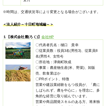
受付
※時間は、交通状況等により変更となる場合がございます。
＜法人紹介～十日町地域編～＞
１【株式会社麓(ろく)】
会社HP
〇代表者氏名：樋口 貴幸
〇従業員数：役員3名(男性3)、従業員8
名(男性4、女性4)
〇所在地：津南町秋成
〇事業：農産物生産(米、野菜)、卸販
売、飲食業ほか
〇PRポイント、特徴
営業や建設業経験をもつ役員が、「農に
しばられず、農を中心に」を理念に、多
角的な経営に取り組んでいます。
営業や商品開発スキルのある方、将来独