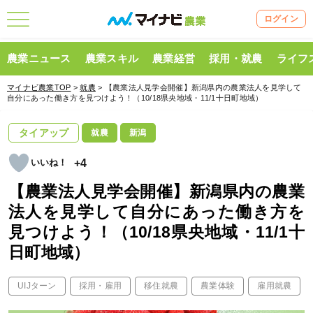
ログイン
農業ニュース
農業スキル
農業経営
採用・就農
ライフ
マイナビ農業TOP
>
就農
> 【農業法人見学会開催】新潟県内の農業法人を見学して
自分にあった働き方を見つけよう！（10/18県央地域・11/1十日町地域）
タイアップ
就農
新潟
+4
【農業法人見学会開催】新潟県内の農業
法人を見学して自分にあった働き方を
見つけよう！（10/18県央地域・11/1十
日町地域）
UIJターン
採用・雇用
移住就農
農業体験
雇用就農