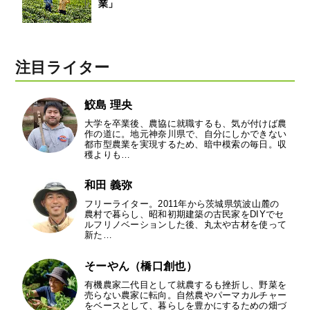
業」
注目ライター
鮫島 理央
大学を卒業後、農協に就職するも、気が付けば農
作の道に。地元神奈川県で、自分にしかできない
都市型農業を実現するため、暗中模索の毎日。収
穫よりも…
和田 義弥
フリーライター。2011年から茨城県筑波山麓の
農村で暮らし、昭和初期建築の古民家をDIYでセ
ルフリノベーションした後、丸太や古材を使って
新た…
そーやん（橋口創也）
有機農家二代目として就農するも挫折し、野菜を
売らない農家に転向。自然農やパーマカルチャー
をベースとして、暮らしを豊かにするための畑づ