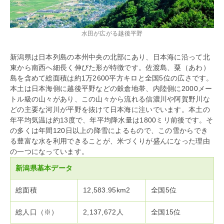
水田が広がる越後平野
新潟県は日本列島の本州中央の北部にあり、日本海に沿って北
東から南西へ細長く伸びた形が特徴です。佐渡島、粟（あわ）
島を含めて総面積は約1万2600平方キロと全国5位の広さです。
本土は日本海側に越後平野などの穀倉地帯、内陸側に2000メー
トル級の山々があり、この山々から流れる信濃川や阿賀野川な
どの主要な河川が平野を抜けて日本海に注いでいます。本土の
年平均気温は約13度で、年平均降水量は1800ミリ前後です。そ
の多くは年間120日以上の降雪によるもので、この雪からでき
る豊富な水を利用できることが、米づくりが盛んになった理由
の一つになっています。
新潟県基本データ
総面積
12,583.95km2
全国5位
総人口（※）
2,137,672人
全国15位