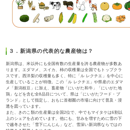
３．新潟県の代表的な農産物は？
新潟県は、米以外にも全国有数の生産量を誇る農産物が多数あ
ります。エダマメ、スイカ、柿の収穫量は全国でもトップクラ
スです。西洋梨の収穫量も多く、特に「ル レクチエ」を中心に
生産していることが特徴。この「ル レクチエ」や県産のエダマ
メ「新潟枝豆」に加え、畜産物「にいがた和牛」「にいがた地
鶏」などを含む全8品目について、県は「にいがたフード・ブ
ランド」として指定し、おもに首都圏の市場に向けて普及・浸
透を図っています。
また、きのこ類の生産量は全国2位で、中でもマイタケは6割以
上のシェアを占めています。他にも、甘みを増すために雪の下
で越冬させた「雪下にんじん」など、雪深い新潟県ならではの