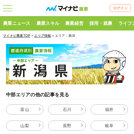
ログイン
農業ニュース
農業スキル
農業経営
採用・就農
ライフ
マイナビ農業TOP
>
エリア情報
> エリア：新潟
中部エリアの他の記事を見る
富山
石川
福井
山梨
長野
岐阜