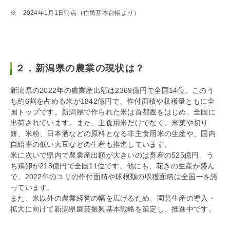
※ 2024年1月1日時点（住民基本台帳より）
２．新潟県の農業の現状は？
新潟県の2022年の農業産出額は2369億円で全国14位。このう
ち約6割を占める米が1842億円で、作付面積や収穫量ともに全
国トップです。新潟県で作られた米は首都圏をはじめ、全国に
出荷されています。また、主食用米だけでなく、米菓や切り
餅、米粉、日本酒などの原料となる非主食用米の生産や、国内
自給率の低い大豆などの生産も推進しています。
米に次いで県内で農業産出額が大きいのは畜産の525億円、う
ち鶏卵が218億円で全国11位です。他にも、花きの生産が盛ん
で、2022年のユリの作付面積や球根類の収穫面積は全国一を誇
っています。
また、米以外の農業経営の幅を広げるため、園芸生産の導入・
拡大に向けて新潟県園芸振興基本戦略を策定し、推進中です。