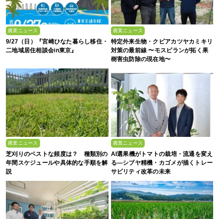
農業ニュース
農業ニュース
9/27（日）『宮崎ひなた暮らし移住・
特定外来生物・クビアカツヤカミキリ
二地域居住相談会in東京』
対策の最前線 〜モスピランが拓く果
樹害虫防除の現在地〜
農業ニュース
農業ニュース
芝刈りのベストな頻度は？ 種類別の
AI選果機がトマトの栽培・流通を変え
年間スケジュールや具体的な手順を解
る―シブヤ精機・カゴメが描くトレー
説
サビリティ改革の未来