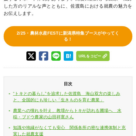
した方のリアルな声とともに、佐渡島における就農の魅力を
お伝えします。
2/25・農林水産FESTに新潟県特集ブースがやってく
る！
URLをコピー
目次
“トキとの暮らし”を追求した佐渡島 海山双方の楽しみ
と、全国的にも珍しい「生きものを育む農業」
農業への憧れを叶え、教壇からトキが訪れる圃場へ 水
稲・ブドウ農家の山田祥寛さん
知識や地縁がなくても安心 関係各所の密な連携体制と充
実した就農支援