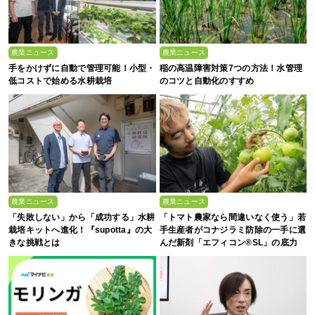
農業ニュース
農業ニュース
手をかけずに自動で管理可能！小型・
稲の高温障害対策7つの方法！水管理
低コストで始める水耕栽培
のコツと自動化のすすめ
農業ニュース
農業ニュース
「失敗しない」から「成功する」水耕
「トマト農家なら間違いなく使う」若
栽培キットへ進化！『supotta』の大
手生産者がコナジラミ防除の一手に選
きな挑戦とは
んだ新剤「エフィコン®SL」の底力