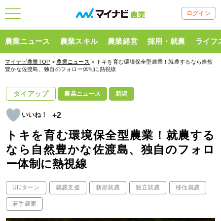
ログイン
農業ニュース
農業スキル
農業経営
採用・就農
ライフ
マイナビ農業TOP
>
農業ニュース
> トキを育む環境保全型農業！就農するなら自然
豊かな佐渡島、独自のフォロー体制に熱視線
タイアップ
農業ニュース
新潟
+2
トキを育む環境保全型農業！就農する
なら自然豊かな佐渡島、独自のフォロ
ー体制に熱視線
UIJターン
就農支援
新規就農
独立就農
移住就農
若手農家