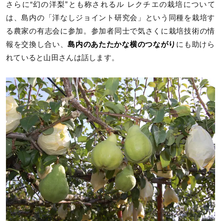
さらに“幻の洋梨”とも称されるル レクチエの栽培について
は、島内の「洋なしジョイント研究会」という同種を栽培す
る農家の有志会に参加。参加者同士で気さくに栽培技術の情
報を交換し合い、
島内のあたたかな横のつながり
にも助けら
れていると山田さんは話します。