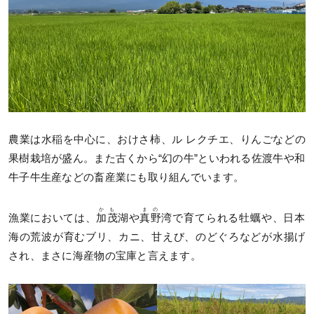
農業は水稲を中心に、おけさ柿、ル レクチエ、りんごなどの
果樹栽培が盛ん。また古くから“幻の牛”といわれる佐渡牛や和
牛子牛生産などの畜産業にも取り組んでいます。
かも
まの
漁業においては、
加茂
湖や
真野
湾で育てられる牡蠣や、日本
海の荒波が育むブリ、カニ、甘えび、のどぐろなどが水揚げ
され、まさに海産物の宝庫と言えます。