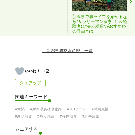
新潟県で農ライフを始めるな
ら"サラリーマン農家"！ 未経
験者に"法人就業"がおすすめ
の理由とは
「新潟県農林水産部」
+2
タイアップ
関連キーワード
#新潟
#新潟県農林水産部
#UIJターン
#就農支援
#新規就農
#独立就農
#移住就農
#若手農家
シェアする