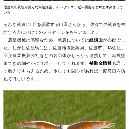
佐渡島で栽培が盛んな高級洋梨、ル レクチエ。近年需要がますます高まって
いる
そんな就農1年目を謳歌する山田さんから、佐渡での就農を検
討する方に向けてのメッセージをもらいました。
「農業機械は高額なため、就農については
経済面
が心配でし
た。しかし佐渡島には、佐渡地域振興局、佐渡市、JA佐渡、
羽茂農業振興公社などの各団体がしっかり連携して、就農後
まできめ細やかにサポートしてくれます。
補助金情報
も詳し
く教えてもらえるため、少しでも関心があれば一度窓口を訪
ねてほしいです」。