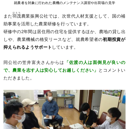
就農者を対象に行われた農機のメンテナンス講習や出荷場の見学
はもち
また
羽茂
農業振興公社では、次世代人材支援として、国の補
助事業を活用した農業研修を行っています。
研修中の2年間は居住用の住宅を提供するほか、農地の貸し出
しや、農業機械の格安リースなど、就農希望者の
初期投資が
抑えられるようサポート
しています。
同公社の笠井富夫さんからは
「佐渡の人は面倒見が良いの
で、農業を志す人は安心してお越しください」
とコメントい
ただきました。