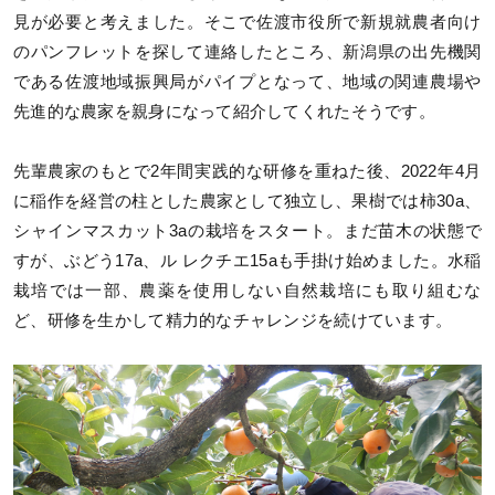
見が必要と考えました。そこで佐渡市役所で新規就農者向け
のパンフレットを探して連絡したところ、新潟県の出先機関
である佐渡地域振興局がパイプとなって、地域の関連農場や
先進的な農家を親身になって紹介してくれたそうです。
先輩農家のもとで2年間実践的な研修を重ねた後、2022年4月
に稲作を経営の柱とした農家として独立し、果樹では柿30a、
シャインマスカット3aの栽培をスタート。まだ苗木の状態で
すが、ぶどう17a、ル レクチエ15aも手掛け始めました。水稲
栽培では一部、農薬を使用しない自然栽培にも取り組むな
ど、研修を生かして精力的なチャレンジを続けています。