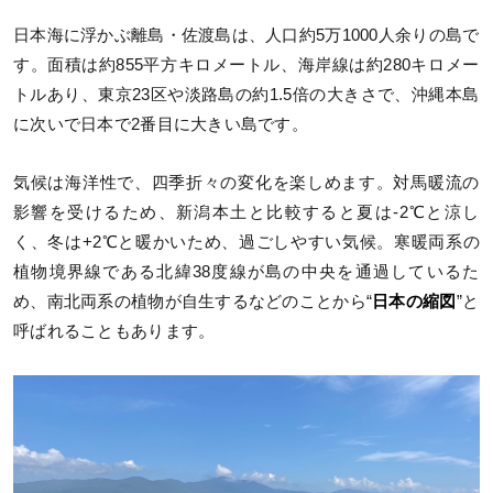
日本海に浮かぶ離島・佐渡島は、人口約5万1000人余りの島で
す。面積は約855平方キロメートル、海岸線は約280キロメー
トルあり、東京23区や淡路島の約1.5倍の大きさで、沖縄本島
に次いで日本で2番目に大きい島です。
気候は海洋性で、四季折々の変化を楽しめます。対馬暖流の
影響を受けるため、新潟本土と比較すると夏は-2℃と涼し
く、冬は+2℃と暖かいため、過ごしやすい気候。寒暖両系の
植物境界線である北緯38度線が島の中央を通過しているた
め、南北両系の植物が自生するなどのことから“
日本の縮図
”と
呼ばれることもあります。