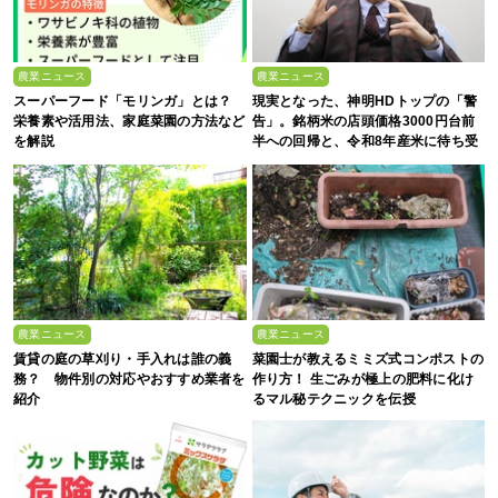
農業ニュース
農業ニュース
スーパーフード「モリンガ」とは？
現実となった、神明HDトップの「警
栄養素や活用法、家庭菜園の方法など
告」。銘柄米の店頭価格3000円台前
を解説
半への回帰と、令和8年産米に待ち受
ける“大暴落”の可能性
農業ニュース
農業ニュース
賃貸の庭の草刈り・手入れは誰の義
菜園士が教えるミミズ式コンポストの
務？ 物件別の対応やおすすめ業者を
作り方！ 生ごみが極上の肥料に化け
紹介
るマル秘テクニックを伝授