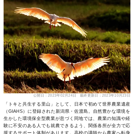
公開日：
2023年02月24日
最終更新日：
2023年10月23日
「トキと共生する里山」として、日本で初めて世界農業遺産
（GIAHS）に登録された新潟県・佐渡島。自然豊かな環境を
生かした環境保全型農業が息づく同地では、農業の知識や経
験に不安のある人でも就農できるよう、関係各所が全力で応
援するサポート体制があります。高校の講師から農家へ転身