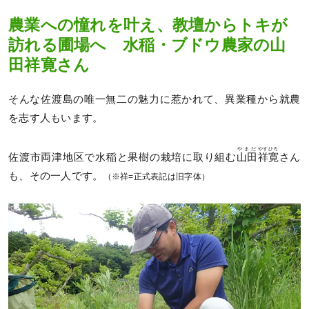
農業への憧れを叶え、教壇からトキが
訪れる圃場へ 水稲・ブドウ農家の山
田祥寛さん
そんな佐渡島の唯一無二の魅力に惹かれて、異業種から就農
を志す人もいます。
やまだ
やすひろ
佐渡市両津地区で水稲と果樹の栽培に取り組む
山田
祥寛
さん
も、その一人です。
（※祥=正式表記は旧字体）