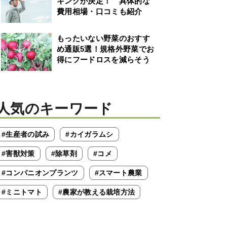
キングが決定！ 具体的な
費用相場・口コミも紹介
もったいない野菜のおすす
め通販5選！規格外野菜でお
得にフードロスを減らそう
人気のキーワード
#生産者の試み
#カイガラムシ
#害獣対策
#除草剤
#コメ
#コンパニオンプランツ
#スマート農業
#ミニトマト
#農家が教える栽培方法