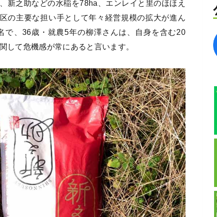
、新之助などの水稲を78ha、エンレイと里のほほえ
、地区の主要な担い手として年々経営規模の拡大が進ん
名で、36歳・就農5年の柳澤さんは、自身を含む20
に関して危機感が常にあると言います。