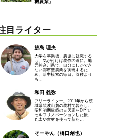
機農業」
注目ライター
鮫島 理央
大学を卒業後、農協に就職する
も、気が付けば農作の道に。地
元神奈川県で、自分にしかでき
ない都市型農業を実現するた
め、暗中模索の毎日。収穫より
も…
和田 義弥
フリーライター。2011年から茨
城県筑波山麓の農村で暮らし、
昭和初期建築の古民家をDIYで
セルフリノベーションした後、
丸太や古材を使って新た…
そーやん（橋口創也）