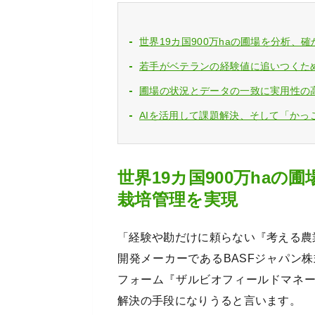
世界19カ国900万haの圃場を分析、
若手がベテランの経験値に追いつくた
圃場の状況とデータの一致に実用性の
AIを活用して課題解決、そして「かっ
世界19カ国900万ha
栽培管理を実現
「経験や勘だけに頼らない『考える農
開発メーカーであるBASFジャパン
フォーム『ザルビオフィールドマネ
解決の手段になりうると言います。