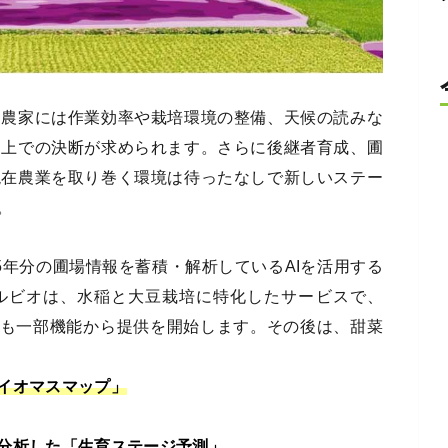
、農家には作業効率や栽培環境の整備、天候の読みな
た上での決断が求められます。さらに後継者育成、圃
現在農業を取り巻く環境は待ったなしで新しいステー
。
5年分の圃場情報を蓄積・解析しているAIを活用する
ルビオは、水稲と大豆栽培に特化したサービスで、
けにも一部機能から提供を開始します。その後は、甜菜
イオマスマップ」
分析した「生育ステージ予測」