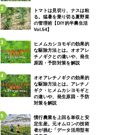
トマトは見切り、ナスは粘
る。猛暑を乗り切る夏野菜
の管理術【DIY的半農生活
Vol.54】
ヒメムカシヨモギの効果的
な駆除方法とは。オオアレ
チノギクとの違いや、発生
原因・予防対策を解説
オオアレチノギクの効果的
な駆除方法とは。アレチノ
ギク・ヒメムカシヨモギと
の違いや、発生原因・予防
対策を解説
慣行農業を上回る単収と安
定生産。元オムロンの技術
者が挑む「データ活用型有