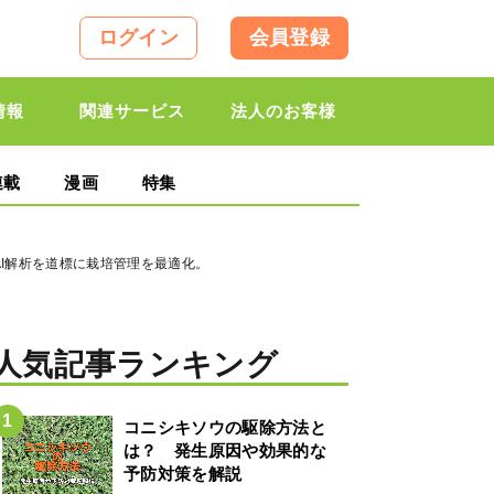
ログイン
会員登録
情報
関連サービス
法人のお客様
連載
漫画
特集
×AI解析を道標に栽培管理を最適化。
人気記事ランキング
コニシキソウの駆除方法と
は？ 発生原因や効果的な
予防対策を解説