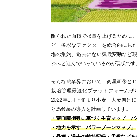
限られた面積で収量を上げるために
ど、多彩なファクターを総合的に見
場の集約、過去にない気候変動など
ジへと進んでいっているのが現状です
そんな農業界において、衛星画像と1
栽培管理最適化プラットフォームザ
2022年1月下旬より小麦・大麦向
と馬鈴薯の導入を計画しています。
・葉面積指数に基づく生育マップ「バ
・地力を示す「パワーゾーンマップ」
・品種・過去の栽培記録・天候などを