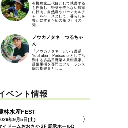
有機農家二代目として就農する
も挫折し、野菜を売らない農家
に転向。自然農やパーマカルチ
ャーをベースとして、暮らしを
豊かにするための畑づくりの
知…
ノウカノタネ つるちゃ
ん
「ノウカノタネ」という農系
YouTuber、Podcasterとして活
動する多品目野菜＆果樹農家。
落葉果樹を専門にフリーランス
園芸指導員とし…
イベント情報
農林水産FEST
2026年9月5日(土)
マイドームおおさか 2F 展示ホールD