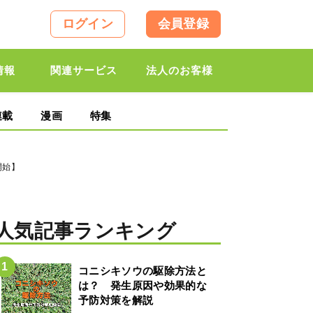
ログイン
会員登録
情報
関連サービス
法人のお客様
連載
漫画
特集
開始】
人気記事ランキング
コニシキソウの駆除方法と
は？ 発生原因や効果的な
予防対策を解説