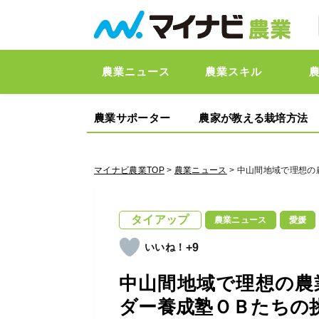
農業ニュース
農業スキル
農業サポーター
農家が教える栽培方法
マイナビ農業TOP
>
農業ニュース
> 中山間地域で理想
タイアップ
農業ニュース
愛媛
+9
中山間地域で理想の農
ダー養成塾ＯＢたちの