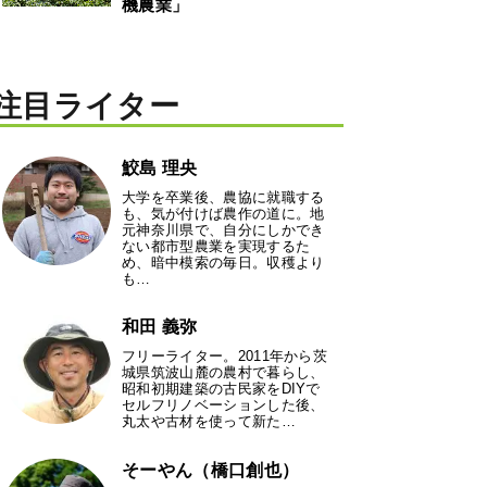
機農業」
注目ライター
鮫島 理央
大学を卒業後、農協に就職する
も、気が付けば農作の道に。地
元神奈川県で、自分にしかでき
ない都市型農業を実現するた
め、暗中模索の毎日。収穫より
も…
和田 義弥
フリーライター。2011年から茨
城県筑波山麓の農村で暮らし、
昭和初期建築の古民家をDIYで
セルフリノベーションした後、
丸太や古材を使って新た…
そーやん（橋口創也）