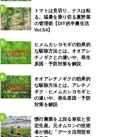
トマトは見切り、ナスは粘
る。猛暑を乗り切る夏野菜
の管理術【DIY的半農生活
Vol.54】
ヒメムカシヨモギの効果的
な駆除方法とは。オオアレ
チノギクとの違いや、発生
原因・予防対策を解説
オオアレチノギクの効果的
な駆除方法とは。アレチノ
ギク・ヒメムカシヨモギと
の違いや、発生原因・予防
対策を解説
慣行農業を上回る単収と安
定生産。元オムロンの技術
者が挑む「データ活用型有