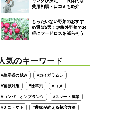
キングが決定！ 具体的な
費用相場・口コミも紹介
もったいない野菜のおすす
め通販5選！規格外野菜でお
得にフードロスを減らそう
人気のキーワード
#生産者の試み
#カイガラムシ
#害獣対策
#除草剤
#コメ
#コンパニオンプランツ
#スマート農業
#ミニトマト
#農家が教える栽培方法