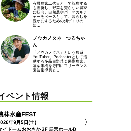
有機農家二代目として就農する
も挫折し、野菜を売らない農家
に転向。自然農やパーマカルチ
ャーをベースとして、暮らしを
豊かにするための畑づくりの
知…
ノウカノタネ つるちゃ
ん
「ノウカノタネ」という農系
YouTuber、Podcasterとして活
動する多品目野菜＆果樹農家。
落葉果樹を専門にフリーランス
園芸指導員とし…
イベント情報
農林水産FEST
2026年9月5日(土)
マイドームおおさか 2F 展示ホールD