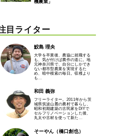
機農業」
注目ライター
鮫島 理央
大学を卒業後、農協に就職する
も、気が付けば農作の道に。地
元神奈川県で、自分にしかでき
ない都市型農業を実現するた
め、暗中模索の毎日。収穫より
も…
和田 義弥
フリーライター。2011年から茨
城県筑波山麓の農村で暮らし、
昭和初期建築の古民家をDIYで
セルフリノベーションした後、
丸太や古材を使って新た…
そーやん（橋口創也）