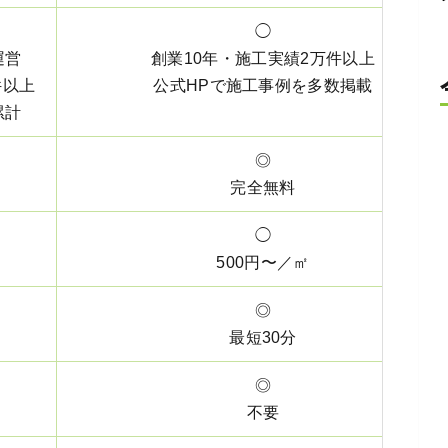
◯
運営
創業10年・施工実績2万件以上
件以上
公式HPで施工事例を多数掲載
累計
◎
完全無料
◯
500円〜／㎡
◎
最短30分
◎
不要