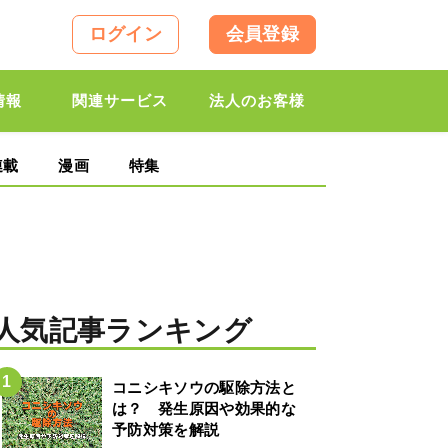
ログイン
会員登録
情報
関連サービス
法人のお客様
連載
漫画
特集
人気記事ランキング
コニシキソウの駆除方法と
は？ 発生原因や効果的な
予防対策を解説