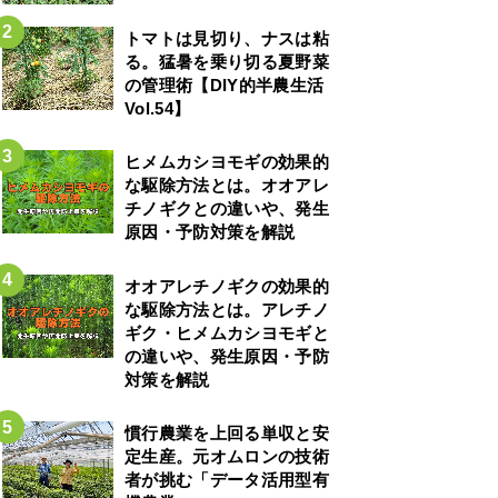
トマトは見切り、ナスは粘
る。猛暑を乗り切る夏野菜
の管理術【DIY的半農生活
Vol.54】
ヒメムカシヨモギの効果的
な駆除方法とは。オオアレ
チノギクとの違いや、発生
原因・予防対策を解説
オオアレチノギクの効果的
な駆除方法とは。アレチノ
ギク・ヒメムカシヨモギと
の違いや、発生原因・予防
対策を解説
慣行農業を上回る単収と安
定生産。元オムロンの技術
者が挑む「データ活用型有