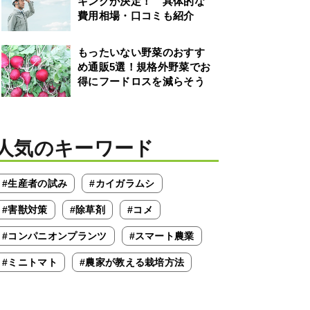
キングが決定！ 具体的な
△
費用相場・口コミも紹介
記載なし
もったいない野菜のおすす
◎
め通販5選！規格外野菜でお
般
草刈り・芝刈り・伐採・剪定・その他の手入れ全般
得にフードロスを減らそう
人気のキーワード
#生産者の試み
#カイガラムシ
#害獣対策
#除草剤
#コメ
#コンパニオンプランツ
#スマート農業
#ミニトマト
#農家が教える栽培方法