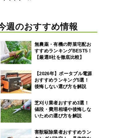
◯
年間実績3万件以上
今週のおすすめ情報
1,500社以上の優良業者と提携
無農薬・有機の野菜宅配お
◎
すすめランキングBEST5！
【厳選8社を徹底比較】
完全無料
◯
【2026年】ポータブル電源
おすすめランキング5選！
550円〜
後悔しない選び方を解説
◎
芝刈り業者おすすめ3選！
最短5分
値段・費用相場や後悔しな
いための選び方を解説
◎
不要
害獣駆除業者おすすめラン