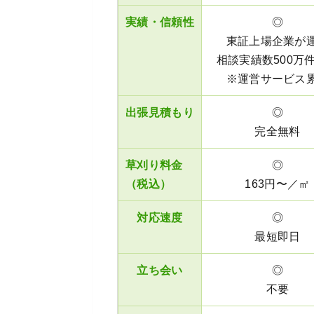
実績・信頼性
◎
東証上場企業が
相談実績数500万
※運営サービス
出張見積もり
◎
完全無料
草刈り料金
◎
（税込）
163円〜／㎡
対応速度
◎
最短即日
立ち会い
◎
不要